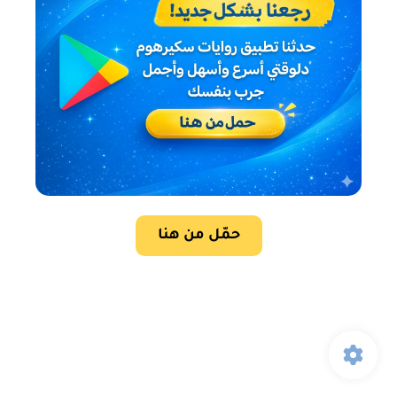
حمّل من هنا