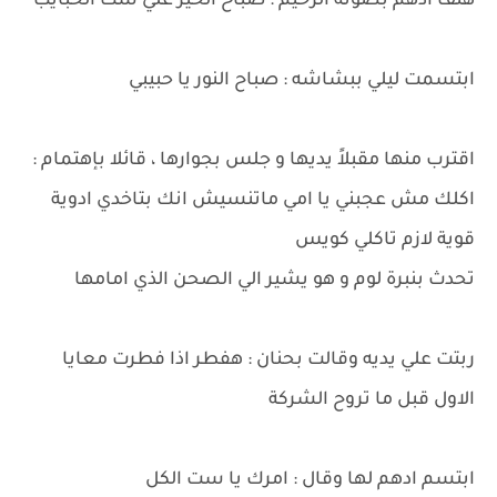
هتف ادهم بصوته الرخيم : صباح الخير علي ست الحبايب
ابتسمت ليلي ببشاشه : صباح النور يا حبيبي
اقترب منها مقبلاً يديها و جلس بجوارها ، قائلا بإهتمام :
اكلك مش عجبني يا امي ماتنسيش انك بتاخدي ادوية
قوية لازم تاكلي كويس
تحدث بنبرة لوم و هو يشير الي الصحن الذي امامها
ربتت علي يديه وقالت بحنان : هفطر اذا فطرت معايا
الاول قبل ما تروح الشركة
ابتسم ادهم لها وقال : امرك يا ست الكل