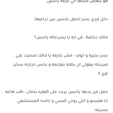
هو ينهض متجها الي غرفه ياسين.
دخل ليري يسر تحمل ياسين بين ذراعيها
مالك بخضة : في ايه يا يسر ماله ياسين؟
يسر بحيرة و خوف : مش عارفه يا مالك صحيت علي
صريخه بيقولي ان بطنه بتوجعه و بحس حرارته سخن
اوي !!
حمل من يديها ياسين يربت على ظهره بحنان : طب هاتيه
انا هلبسو و انتي روحي البسي و ناخده المستشفي
بسرعه .