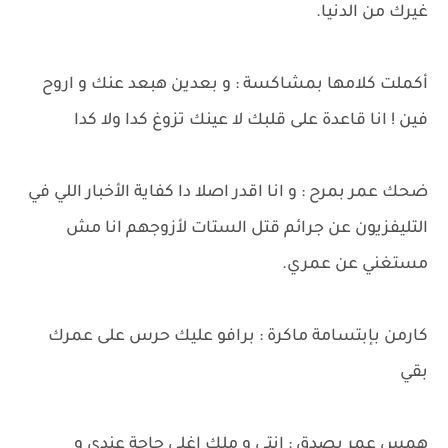
غيرك من الدنيا.
أكملت كلامها بمشاكسة : و بعدين هبعد عنك و اروح
فين ! انا قاعدة على قلبك لا عينك تزوغ كدا ولا كدا
ضحك عمر بمرح : و انا اقدر اصلا دا كفاية الأخبار اللي في
التليفزيون عن جرائم قتل الستات لأزوجهم انا مش
مستغني عن عمري.
كارمن بإبتسامة ماكرة : برافو عليك حرس على عمرك
بقي
همس عمر بصدق : انتي و ملك اغلي حاجة عندي و