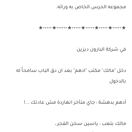
مجموعه الحرس الخاص به ورائه.
★•••••★•••••★•••••★•••••★••••••★•••••★
في شركة البارون ديزين
دخل "مالك" مكتب "ادهم" بعد ان دق الباب سامحاً له
بالدخول
أدهم بدهشة : جاي متأخر انهاردة مش عادتك ...!
مالك بتعب : ياسين سخن الفجر ،