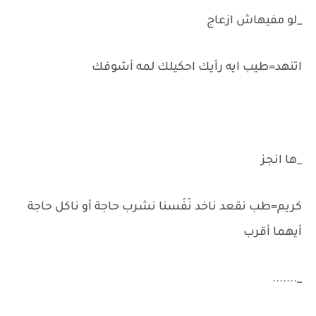
_لو مفيهاش ازعاج
اتنهد=طيب ايه رأيك احكيلك لمه أشوفك
_ها انجز
كريم=طب نقعد ناخد نَفَسنا نشرب حاجة أو ناكل حاجة
أيهما أقرب
_.......