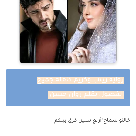
رواية زينب وكريم كامله جميع
الفصول بقلم روان حسن
خالتو سماح*أربع سنين فرق بينكم