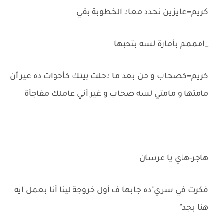
كريم=عايزين نحدد معاد الخطوبة بقي
_امممم بأمارة لسه بتحبها
كريم=كصحاب و من بعد ما دخلت بيتك كأخوات ده غير أن
مامتها و مامتي لسه صحاب و غير أني عاملك مفاجأة
هاجر-هاي يا عرسان
فكرت في سري"ده جابها ف أول خروجة لينا أنا بعمل ايه
هنا بجد"