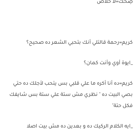
ضِحك=لا خلاص
كريم=رحمة قالتلي أنك بتحبي الشعر ده صحيح؟
_ايوة أوي وأنت كمان؟
كريم=ده أنا أكره ما علي قلبي بس يتحب لأجلك ده حتي
بصي البيت ده " نظري مش ستة علي ستة بس شايفك
فكل حتة"
_ايه الكلام الركيك ده و بعدين ده مش بيت اصلا