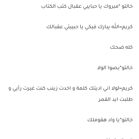
خالتو *مبروك يا حبايبي عقبال كتب الكتاب
كريم=الله يبارك فيكي يا حبيبتي عقبالك
كله ضحك
خالتو*بصوا الولا
كريم=لولا اني اديتك كلمة و اخدت زينب كنت غيرت رأيي و
طلبت ايد القمر
خالتو*يا واد هقوملك