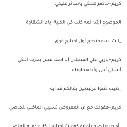
كريم=حاضر هحكي ياساتر عليكي
الموضوع ابتدا لمه كنت في الكلية أيام الشقاوة
_انت لسه متخرج أول امبارح فوق
كريم=ياربي علي الفصلان أنا اصلا مش بعرف احكي
أسئلي أنتي وأنا هجاوبك
_طيب كنتوا مرتبطين بقالكم قد ايه
كريم=هقولك مع أن المفروض تسيبي الماضي للماضي
_آه طبعا صح بأمارة كومنت امبارح الكلام ده لو الماضي