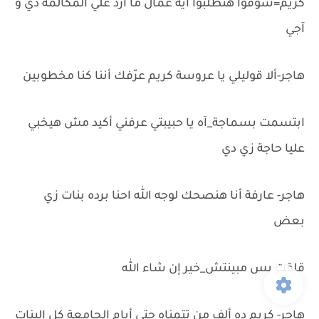
كريم=شوفوا هتطلبوا ايه عمال ما أرد علي المكالمة دي و
آجي
هاجر-ألا قوليلي يا عروسة كريم عرّفك أننا كنا مخطوبين
ابتسمت بسماجة_آه يا حبيبتي عرفني أكيد مش هيخبي
عليا حاجة زي دي
هاجر- عارفة أنا هنصحك لوجه الله احنا برده بنات زي
بعض
قلقت بس مبينتش_خير إن شاء الله
هاجر- كريم ده ألف من تتمناه حتي أيام الجامعة كل البنات