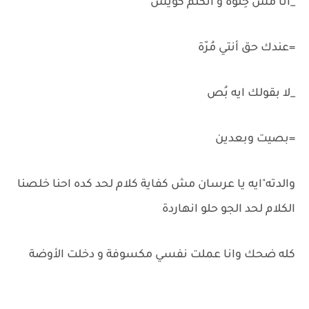
_انا مش حِلوة و اتكلم كويس
=عندك حق أنتي مُرّة
_لا بقولك ايه بُص
=بصيت وبعدين
والدته"ايه يا عرسان مش كفاية كلام لحد كده احنا خلصنا
الكلام لحد الجو حلو انهاردة
كله ضحك وانا عملت نفسي مكسوفة و دخلت الأوضة