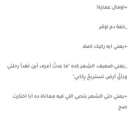
=اومال عمارة!
_خفة دم اوڤر
=يعني ايه ركيك اصلا
_يعني ضعيف، الشِعر كده "ما عدتُ أعرف أين تهدأ رحلتي
وبأيِّ أرض تستريحُ رِكابي"
=يعني حتي الشعر بتحبي اللي فيه معاناة ده انا اختارت
صح