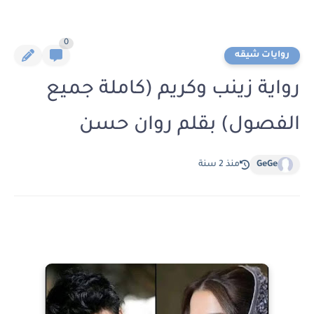
0
روايات شيقه
رواية زينب وكريم (كاملة جميع
الفصول) بقلم روان حسن
GeGe
منذ 2 سنة