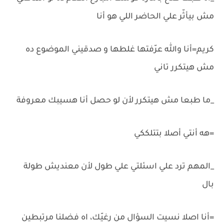
مش بيأثّر علي الحاضر اللي هو أنا
كريم=أنا والله عرّفتها غلطها و صدقيني الموضوع ده
مش هيتكرر تاني
_ما طبعا مش هيتكرر لأن لو حصل أنا هسيبك معروفة
=هه أنتي أصلا بتتلككي
_المهم ترد علي اسئلتي علي طول لأن معنديش طولة
بال
=أنا اصلا نسيت السؤال من رغيّك، اه فضلنا مرتبطين