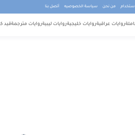
استخدام
من نحن
سياسة الخصوصيه
أتصل بنا
املة
روايات عراقية
روايات خليجية
روايات ليبية
روايات مترجمة
قيد كت