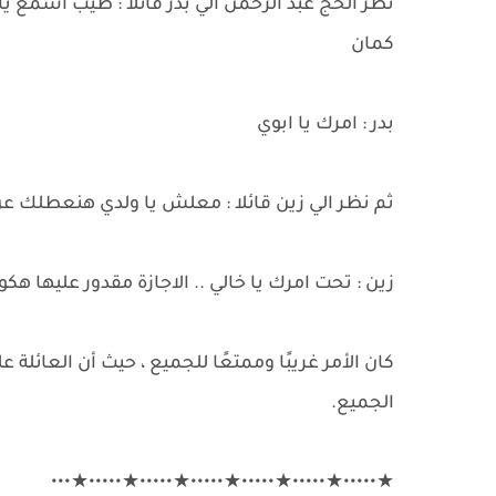
نظر الحج عبد الرحمن الي بدر قائلا : طيب اسمع يا
كمان
بدر : امرك يا ابوي
ثم نظر الي زين قائلا : معلش يا ولدي هنعطلك 
زين : تحت امرك يا خالي .. الاجازة مقدور عليها هك
كان الأمر غريبًا وممتعًا للجميع ، حيث أن العائل
الجميع.
★•••••★•••••★•••••★•••••★•••••★•••••★•••