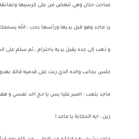
صاحت حنان وهي تنهض من على كرسيها وتعانقه ب
رد ماجد وهو قبل يديها ورأسها بحب : الله يسلمك
و ذهب إلى جده يقبل يديه باحترام ، ثم سلم على الج
جلس بجانب والده الذي ربت على قدميه قائلا بهدوء 
ماجد بتعب : اصبر عليا بس يا حج اخد نفسي و هق
زين : ايه الحكاية يا ماجد !