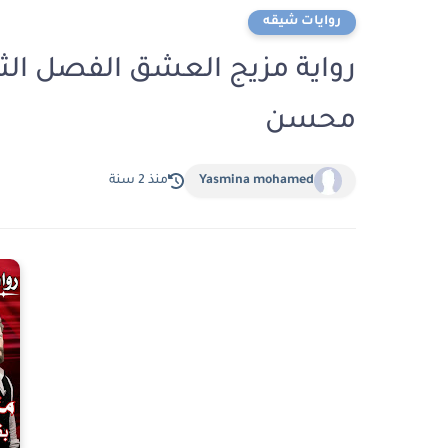
روايات شيقه
محسن
Yasmina mohamed
منذ 2 سنة