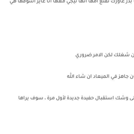
 بدر عاوزك تقنع امها انها تيجي معها انا عايز اشوفها هي
عن شغلك لكن الامر ضروري
ون جاهز في الميعاد ان شاء الله
ة على وشك استقبال حفيدة جديدة لأول مرة ، سوف يراها