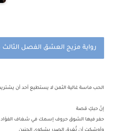
رواية مزيج العشق الفصل الثالث 
الحب ماسة غالية الثمن لا يستطيع أحد أن يشتريها
‏إنّ حبكِ قصة
حفر فيها الشوق حروف إسمك في شغاف الفؤاد
وأوشكت أن تُغرق الصدر بشكوى الحنين