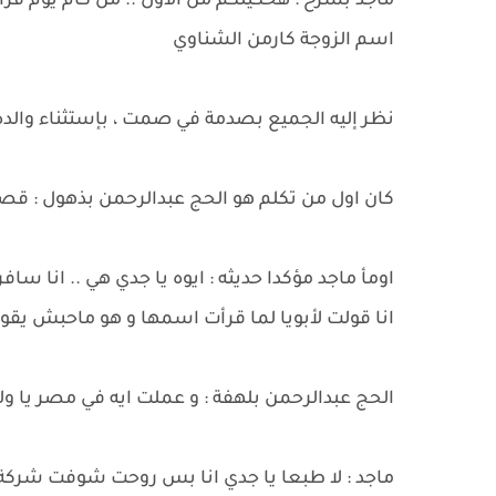
ماجد بشرح : هحكيلكم من الاول .. من كام يوم قرأ
اسم الزوجة كارمن الشناوي
نظر إليه الجميع بصدمة في صمت ، بإستثناء والده
كان اول من تكلم هو الحج عبدالرحمن بذهول : قصد
اومأ ماجد مؤكدا حديثه : ايوه يا جدي هي .. انا
انا قولت لأبويا لما قرأت اسمها و هو ماحبش يقولك
الحج عبدالرحمن بلهفة : و عملت ايه في مصر يا ول
ماجد : لا طبعا يا جدي انا بس روحت شوفت شركة