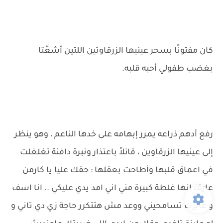
كان مفتونًا بسحر عينيها الزرقاوتين اللتين أشعَّتا
بغضب طفولي أحبه قلبه.
رفع أدهم ذراعه يمرر إبهامه على خدها الناعم ، وهو ينظر
إلى عينيها الزرقاوين ، قائلاً باعتذار ونبرة دافئة تغلغلت
في اعماق قلبها وأطاحت بعقلها : حقك عليا يا كارمن
عارف انها غلطة كبيرة مني اني امد يدي عليكي .. انا اسف
و عايزك تسامحيني ووعد مش هتتكرر حاجة زي دي تاني و