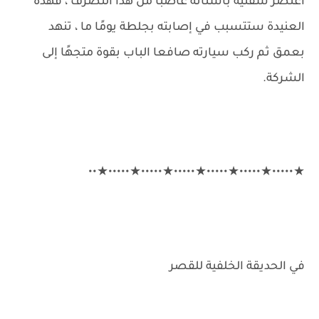
اعتصر شفتيه بأسنانه غاضبًا من هذا التصرف ، فهذه
العنيدة ستتسبب في إصابته بجلطة يومًا ما ، تنهد
بعمق ثم ركب سيارته صافعا الباب بقوة متجهًا إلى
الشركة.
★•••••★•••••★•••••★•••••★•••••★•••••★••
في الحديقة الخلفية للقصر