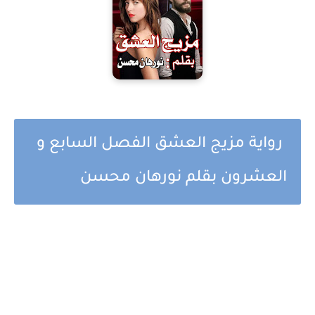
رواية مزيج العشق الفصل السابع و
العشرون بقلم نورهان محسن