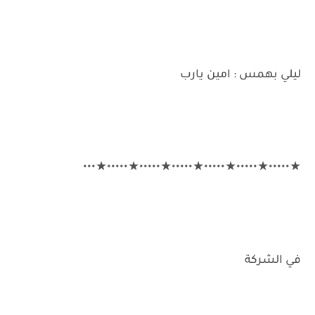
ليلي بهمس : امين يارب
★•••••★•••••★•••••★•••••★•••••★•••••★•••
في الشركة