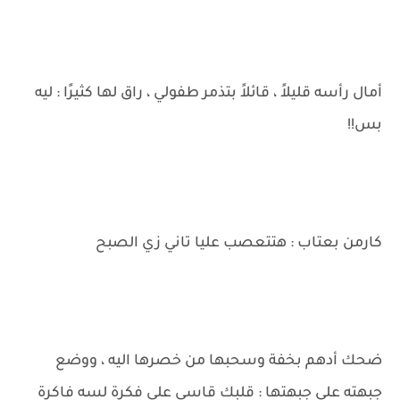
أمال رأسه قليلاً ، قائلاً بتذمر طفولي ، راق لها كثيرًا : ليه
بس!!
كارمن بعتاب : هتتعصب عليا تاني زي الصبح
ضحك أدهم بخفة وسحبها من خصرها اليه ، ووضع
جبهته على جبهتها : قلبك قاسي علي فكرة لسه فاكرة