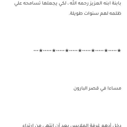
بابنة ابنه العزيز رحمه الله ، لكي يجعلها تسامحه علي
ظلمه لهم سنوات طويلة.
★•••••★•••••★•••••★•••••★•••••★•••••★•••
مساءا في قصر البارون
دخل أدهم غرفة الملابس بعد أن انتهى من ارتداء