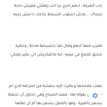
باب الغرفة : ادهم اخرج برا انت زهقتني مفيش حاجة
عجباك .. بلاش اسلوب التسلط بتاعك دا مش بحبه
اقترب منها أدهم وقال لها بابتسامة هادئة ، ونظرة
عشق تلتمع في عينيه : ليه ماتفكريش اني بغير عليكي
بهتت ملامحها ونظرت إليه بدهشة من اعترافه الذي لم
تتوقع أن يقوله لها ، فمنذ الصباح وهي تحاول أن تجعله
يشعر بالغيرة ، وهو بالفعل يشعر بها أم أن عقلها