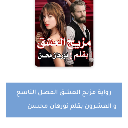
رواية مزيج العشق الفصل التاسع
و العشرون بقلم نورهان محسن