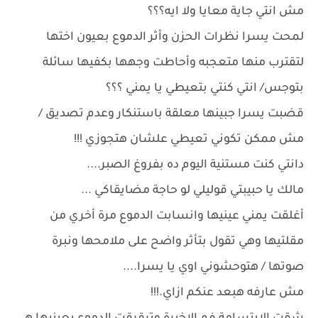
مش انتي جاية معايا ولا ايه؟؟؟
لمحت يسرا نظرات الحزن وأثر الدموع بعيون اختها
لتقترب منها متعجبه وأحاطت وجهها بكفيها سائلة
بتوجس/ انتي كنتي بتعيطي يا يمني ؟؟؟
قضبت يسرا جبينها معلقة باستنكار وعدم تصديق /
مش ممكن تكوني تعيطي علشان هتجوزي !!!
دانتي كنت مستنية اليوم ده بفروغ الصبر....
مالك يا حبيبتي قوليلي لو حاجة مضايقاكي ...
أغلقت يمني عينيها وانسابت الدموع مرة أخري من
مقلتيها وهي تقول بتأثر واضح على ملامحها ونبرة
صوتها / هتوحشوني اوي يا يسرا....
مش عارفه هبعد عنكم ازاي.!!!