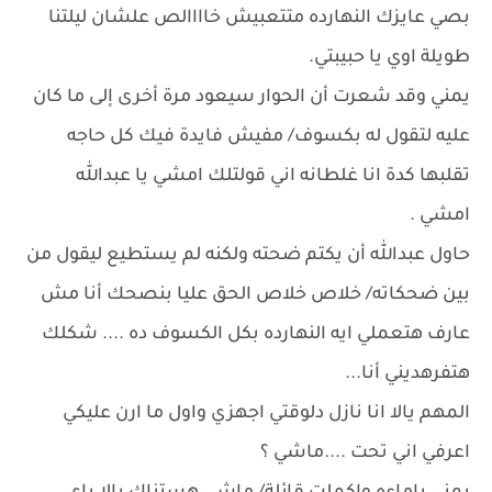
بصي عايزك النهارده متتعبيش خاااالص علشان ليلتنا
طويلة اوي يا حبيبتي.
يمني وقد شعرت أن الحوار سيعود مرة أخرى إلى ما كان
عليه لتقول له بكسوف/ مفيش فايدة فيك كل حاجه
تقلبها كدة انا غلطانه اني قولتلك امشي يا عبدالله
امشي .
حاول عبدالله أن يكتم ضحته ولكنه لم يستطيع ليقول من
بين ضحكاته/ خلاص خلاص الحق عليا بنصحك أنا مش
عارف هتعملي ايه النهارده بكل الكسوف ده .... شكلك
هتفرهديني أنا...
المهم يالا انا نازل دلوقتي اجهزي واول ما ارن عليكي
اعرفي اني تحت ....ماشي ؟