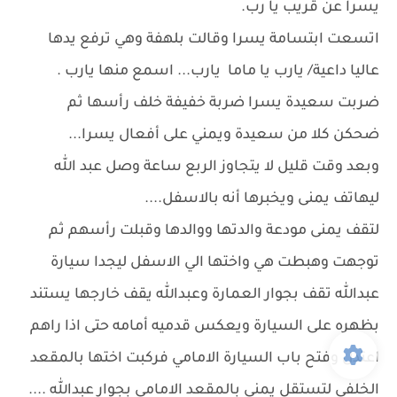
يسرا عن قريب يا رب.
اتسعت ابتسامة يسرا وقالت بلهفة وهي ترفع يدها
عاليا داعية/ يارب يا ماما يارب... اسمع منها يارب .
ضربت سعيدة يسرا ضربة خفيفة خلف رأسها ثم
ضحكن كلا من سعيدة ويمني على أفعال يسرا...
وبعد وقت قليل لا يتجاوز الربع ساعة وصل عبد الله
ليهاتف يمنى ويخبرها أنه بالاسفل....
لتقف يمنى مودعة والدتها ووالدها وقبلت رأسهم ثم
توجهت وهبطت هي واختها الي الاسفل ليجدا سيارة
عبدالله تقف بجوار العمارة وعبدالله يقف خارجها يستند
بظهره على السيارة ويعكس قدميه أمامه حتى اذا راهم
اعتدل وفتح باب السيارة الامامي فركبت اختها بالمقعد
الخلفي لتستقل يمني بالمقعد الامامي بجوار عبدالله ....