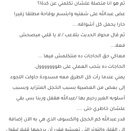
ثم هو انا متصلة علشان تكلمني عن كدة!؟
عض عبدالله على شفتيه وابتسم بوقاحة مطلقا زفيرا
حارا يحمل كل أشواقه....
ثم قال محولا الحديث بتلاعب / لا يا قلبي ميصحش
فعلا...
معاكي حق الحاجات ده منتكلمش فيها ...
الحاجات ده بتحب العملي على طووووووول.
يمني عندما رأت كل الطرق معه مسدودة حاولت اللجوء
إلى بعض من العصبية بسبب الخجل المتزايد وبسبب
أسلوبه الغير رحيم بها /عبدالله هقفل وربنا بس بقي
علشان خاطري حتى ....
قدر عبدالله كم الخجل والكسوف الذي هي به الآن إضافة
إلي القلق والتوتر التي تعيشه فقرر أن يرحمها قليلا ليقول