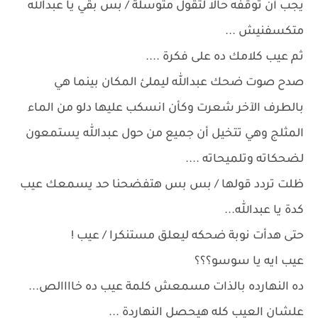
يجب أن توقفه حالا لتقول متوسلة / بس بقي يا عبدالله
متكسفنيش ...
ثم عيب كلامك ده على فكرة ....
صدح صوت ضحك عبدالله ليملئ المكان بينما هي
بالطرف الآخر شعرت وكأن انسكب عليها دلو من الماء
المثلج وهي تتخيل أن جميع من حول عبدالله يستمعون
لضحكاته وتلميحاته ....
ظلت تردد قولها / بس بس هتفضحنا حد يسمعك عيب
كدة يا عبدالله...
حتى هدأت نوبة ضحكه ليعلق مستنكرا / عيب !
عيب ايه يا سوسو؟؟؟
ده النهارده بالذات مسمعش كلمة عيب ده خاااالص...
علشان العيب كله هيحصل النهاردة ...