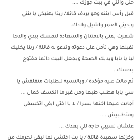
حتى وانتي في بيت جوزك ....
قبل رأس ابنته وهو يردف قائلا/ ربنا يهنيكي يا بنتي
ويديني العمر واشيل ولادك.
شعرت يمنى بالامتنان والسعادة لتمسك بيدي والدها
تقبلها وهي تأمن على دعوته وتدعو له قائلة / ربنا يخليك
ليا يا بابا ويديك الصحة ويجعل البيت دائما مفتوح
بحسك..
ثم مالت عليه مؤكدة / وبالنسبة للطلبات متقلقش يا
سي بابا هطلب طبعا ومن غير ما اتكسف كمان ...
أجابت عليها اختها يسرا / لا يا اختي ابقي اتكسفي
ومتطلبيش ....
علشان تسيبي حاجة للي بعدك ...
وكزتها سعيدة قائلة / يا بت اختشي لما نبقى نحرمك من