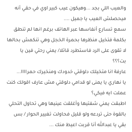
والعيب اللي بجد ...وهيكون عيب كبير اوي في حقي أنه
ميحصلش العيب يا جميل ....
سمع تسارع أنفاسها عبر الهاتف برغم انها لم تنطق
بكلمة فتخيل منظرها بحمرة الخجل وهي تنكمش بحالها
لا تقوى على الرد فاستطرد قائلا/ يمني رحتي فين يا
بت؟؟؟
عارفة انا متخيلك دلوقتي خدودك ومنخيرك حمراااا...
يا نهاري يا يمنى لو قدامي دلوقتي مش عارف اقولك كنت
عملت ايه فيكي؟
اطبقت يمني شفتيها وأغلقت عينيها وهي تحاول التحلي
بالقوة حتى تردعه ولو قليل فحاولت تغيير الحوار / بس
بقي يا عبدالله أنا قربت اعيط منك ...