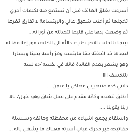
يمني باماءه واكملت قائلة/ ماشي هستناك يالا باي .
أسرعت بغلق الهاتف قبل أن تستمع منه لكلمات أخري
تخجلها ثم أخذت شهيق عالي والإبتسامة لا تفارق ثغرها
ثم وضعت يدها على قلبها لتهدئته من ثورانه...
بينما بالجانب الآخر نظر عبدالله الي الهاتف فور إغلاقها له
ليجدها قد اغلقته حقا فابتسم وهز رأسه يمينا ويسارا
وهو يشعر بعدم الفائدة قائلا في نفسه /ده لسه
بتتكسف !!!!
دانتي كدة هتتعبيني معاكي يا منمن ...
أطلق تنهيده وكأنه مقدم على عمل شاق وهو يقول/ يالا
ربنا يقوينا ....
واستقام يجمع اشياءه من محفظته وهاتفه وسلسلة
مفاتيحه غير مدرك غياب أسرته فهناك ما يشغل باله ...