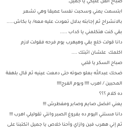
صباح الفل عليكي يا جميل.
ابتسمت يمني وسحبت نفسا عميقا وهي تشعر
بالانشراح ثم إجابته بدلال تعودت عليه معه/ يا بكاش.....
بقي كنت هتكلمني يا كداب .....
دانا قولت خلع بقي وهيهرب يوم فرحه فقولت لازم
اكلمك علشان اثبتك ....
صباح السكر يا قلبي
ضحك عبدالله بعلو صوته حتى دمعت عينيه ثم قال بلهفة
المحبين / اهرب !!!! ويوم الفرح!!!!
ده كلام ؟؟؟
يعني افضل صايم وصابر ومفطرش !!!
دانا مستني اليوم ده بفروغ الصبر وانتي تقوليلي اهرب !!!
ثم إني ههرب فين وازاي وأحنا خلاص يا جميل اتكتبنا على