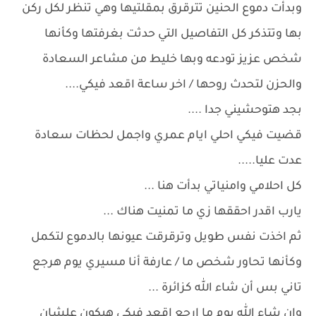
وبدأت دموع الحنين تترقرق بمقلتيها وهي تنظر لكل ركن
بها وتتذكر كل التفاصيل التي حدثت بغرفتها وكأنها
شخص عزيز تودعه وبها خليط من مشاعر السعادة
والحزن لتحدث روحها / اخر ساعة اقعد فيكي....
بجد هتوحشيني جدا ....
قضيت فيكي احلي ايام عمري واجمل لحظات سعادة
عدت عليا.....
كل احلامي وامنياتي بدأت هنا ...
يارب اقدر احققها زي ما تمنيت هناك ...
ثم اخذت نفس طويل وترقرقت عيونها بالدموع لتكمل
وكأنها تحاور شخص ما / عارفة أنا مسيري يوم هرجع
تاني بس أن شاء الله كزائرة ...
وان شاء الله يوم ما ارجع اقعد فيكي هيكون علشان