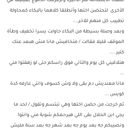
شقت الابتسامة فم الاخيرة وترقرقت الدموع بعينيها هي
الأخرى لتحتضن اختها وأنطلقا كلاهما بالبكاء كمحاولة
تطييب كل منهم للآخر....
وبعد وصلة بسيطة من البكاء حاولت يسرا تخفيف وطأة
الموقف قليلا فقالت / متخافيش مانا مش هبعد عنك
كتير ....
هتلاقيني كل يوم والتاني فوق راسكم حتى لو زهقتوا مني
...
مانا معنديش دم بقى ولا وش كسوف وانتي عارفه كدة
كويس ...
ثم خرجت من حضن اختها وهي تبتسم وتقول / لحد ما
يجي ابن الحلال بقى اللي هيرحمكم شوية مني وانتوا
ونصيبكم جه بعد يوم جه بعد شهر جه بعد سنة مليش