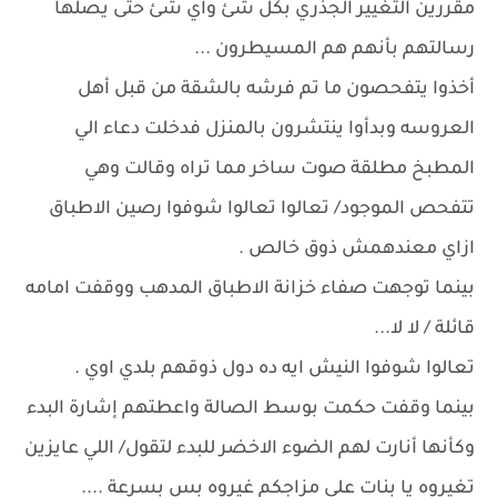
مقررين التغيير الجذري بكل شئ واي شئ حتى يصلها
رسالتهم بأنهم هم المسيطرون ...
أخذوا يتفحصون ما تم فرشه بالشقة من قبل أهل
العروسه وبدأوا ينتشرون بالمنزل فدخلت دعاء الي
المطبخ مطلقة صوت ساخر مما تراه وقالت وهي
تتفحص الموجود/ تعالوا تعالوا شوفوا رصين الاطباق
ازاي معندهمش ذوق خالص .
بينما توجهت صفاء خزانة الاطباق المدهب ووقفت امامه
قائلة / لا لا...
تعالوا شوفوا النيش ايه ده دول ذوقهم بلدي اوي .
بينما وقفت حكمت بوسط الصالة واعطتهم إشارة البدء
وكأنها أنارت لهم الضوء الاخضر للبدء لتقول/ اللي عايزين
تغيروه يا بنات على مزاجكم غيروه بس بسرعة ....