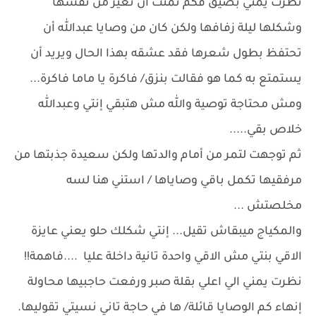
نظرت يمني بضيق فكم تمنت أن تغير من نفسها
وشكلها ليلة زفافها ولكن كان من وصايا عبدالله أن
تحتفظ بطول شعرها فقد عشقه بهذا الحال ويريد أن
يستمتع به كما هو فقالت بنزق/ فاكرة يا ماما فاكرة...
ومش محتاجة توصية والله مش هتبقي إنتي وعبدالله
خلاص بقي.....
ثم توجهت لتمر من أمام والدتها ولكن سعيدة جذبتها من
مرفقيها تكمل باقي وصاياها / استني هنا لسه
مخلصتش ...
والمكياج ميبقاش تقيل... إنتي شكلك حلو يعني عايزة
الاقي بنتي مش الاقي واحدة تانية داخلة عليا ....فاهمة!!
نظرت يمني الي اعلي بقلة صبر ورفعت حاجبيها محاولة
إنهاء كم الوصايا قائلة/ ها في حاجة تاني نسيتي تقوليها.