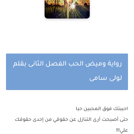
رواية وميض الحب الفصل الثانى بقلم
لولى سامى
احببتك فوق المحبين حبا
حتى أصبحت أرى التنازل عن حقوقي من إحدى حقوقك
علي!!!