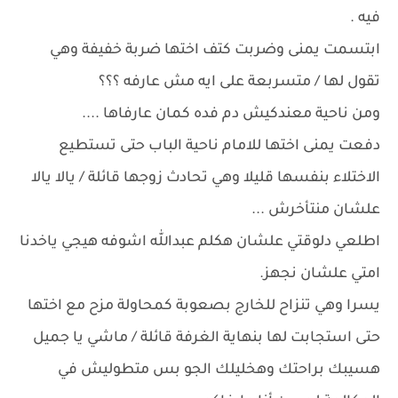
فيه .
ابتسمت يمنى وضربت كتف اختها ضربة خفيفة وهي
تقول لها / متسربعة على ايه مش عارفه ؟؟؟
ومن ناحية معندكيش دم فده كمان عارفاها ....
دفعت يمنى اختها للامام ناحية الباب حتى تستطيع
الاختلاء بنفسها قليلا وهي تحادث زوجها قائلة / يالا يالا
علشان منتأخرش ...
اطلعي دلوقتي علشان هكلم عبدالله اشوفه هيجي ياخدنا
امتي علشان نجهز.
يسرا وهي تنزاح للخارج بصعوبة كمحاولة مزح مع اختها
حتى استجابت لها بنهاية الغرفة قائلة / ماشي يا جميل
هسيبك براحتك وهخليلك الجو بس متطوليش في