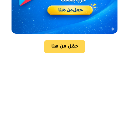
حمّل من هنا