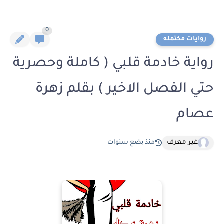
0
روايات مكتمله
رواية خادمة قلبي ( كاملة وحصرية
حتي الفصل الاخير ) بقلم زهرة
عصام
غير معرف
منذ بضع سنوات