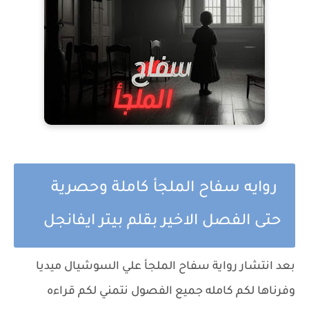
روايه سفاح الملجأ كاملة وحصرية
حتى الفصل الاخير بقلم بيتر ايفانجل
بعد انتشار رواية سفاح الملجأ علي السوشيال ميديا
وفرناها لكم كامله جميع الفصول نتمني لكم قراءه