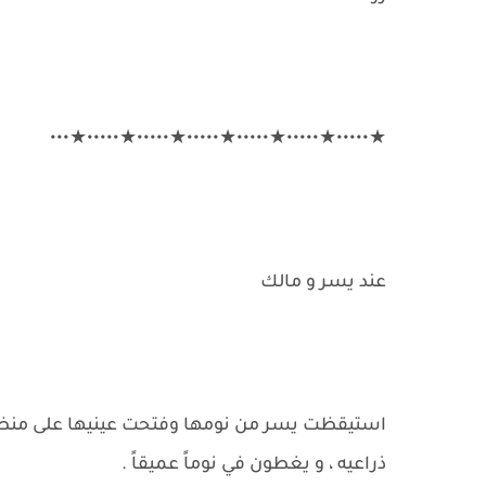
★•••••★•••••★•••••★•••••★•••••★•••••★•••
عند يسر و مالك
استيقظت يسر من نومها وفتحت عينيها على منظر 
ذراعيه ، و يغطون في نوماً عميقاً .