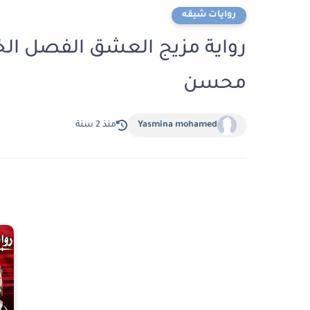
روايات شيقه
محسن
Yasmina mohamed
منذ 2 سنة