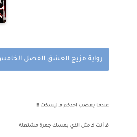
رواية مزيج العشق الفصل الخامس
عندما يغضب احدكم فـ ليسكت !!!
فـ أنت كـ مثل الذي يمسك جمرة مشتعلة