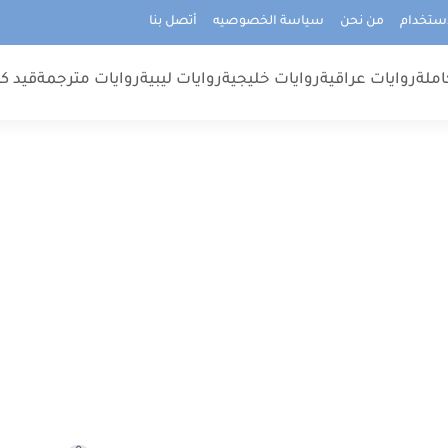
استخدام
من نحن
سياسة الخصوصيه
أتصل بنا
املة
روايات عراقية
روايات خليجية
روايات ليبية
روايات مترجمة
قيد كت