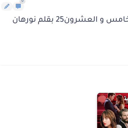
0
رواية مزيج العشق الفصل الخامس و العشرون25 بقلم نورهان