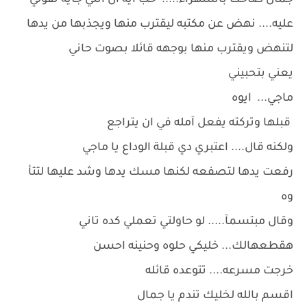
جمال ضاحكا باستهزاء..... حب ايه ال انتي جايه تقولي
عليه.... نهض عن مكتبه ليقترب منها ويجذبها من يدها
لتنهض ويقترب منها بوجهه قائلا بصوت حاني
يعني بتحبيني
ماجي... ايوه
قبلها وتركته يفعل آمله في ان يتراجع
ولكنه قال.... اعتبري دي قبلة الوداع يا ماجي
رفعت يدها لتصفعه لكنها مسك يدها وشد عليها لتتأ
وه
وقال مبتسمآ..... لو حاولتي تعملي كده تاني
هقطعهالك... خليكي حلوه وحنينه احسن
خرجت مسرعه.... تتوعده قائله
اقسم بالله لخليك تندم يا جمال