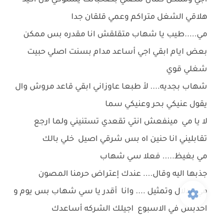
اجي وممكن كمان تتصلي بصحباتك يسلوكي لأن اكيد
هلاقي الشغل متراكم وعمي قلقان جدا
مي.....طيب يا شهاب متقلقش انا مقدره بس ممكن
بعض ايام ابقي اجي أساعد مدام بسنت اصلي حبيت
شغلي قوي
شهاب بجديه.... لأ طبعا عاوزاني ابقي قاعد مروش وال
يقول عنيكي بحر وعنيكي سما
لا يا مي مينفعش انتي تقعدي تستنيني ولما ارجع
تقابليني انا حنين اه بس شرقي اصيل خلي بالك
مي بغيظ..... فعلا سي شهاب
جذبها اليه وقال.... عندك إعتراض حرمنا المصون
مي بدلال وتمثيل .... وانا أقدر يا سي شهاب بس يوم و
احدبس في الاسبوع اجيلك الشركه أساعدك