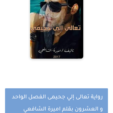
رواية تعالى إلي جحيمى الفصل الواحد
و العشرون بقلم اميرة الشافعي