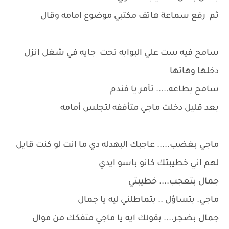
ثم رفع سماعة هاتف مكتبي موضوع امامه وقال
سامح فيه ست علي البوابه تحت جايه في شغل انزل
دخلها وهاتها
سامح بطاعه..... تأمر يا فندم
بعد قليل دخلت ماجي متأففه لتجلس أمامه
ماجي بغضب..... عاجبك البهدله دي ما انت لو كنت قايل
لهم اني خطيبتك كانو باسو ايدي
جمال بتعجب.... خطيبتي
ماجي. بتساؤل .. بتماطلني ليه يا جمال
جمال بضجر.... بقولك ايه يا ماجي متفكك من موال