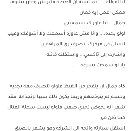
انا أقولك..... بمناسبة ان العضه مأثرتش وعارز تشوف
ممكن أعمل إيه كمان
جمال... انا عاوز ك تسمعيني
لولو بحده.... وأنا مش عاوزه أسمعك ولا أشوفك.وعيب
انسان في مركزك يتصرف زي المراهقين
وأشارت إلى تاكسي... واستقلته قائله
يلا لو سمحت بسرعه .....
كاد جمال ان ينفجر من الغيظ فلولو تتصرف معه بجديه
وحسم لم يتوقعهم وربما يكون ذلك سببآ لإنجذابه فقد
شعر انه يخوض تحدي صعب فلولو ليست سهلة المنال
كما ظن هو
استقل سيارته واتجه الي الشركه وهو يشعر بالضيق