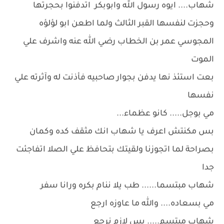
شهاب.... ايوه رسول الله وابوبكر اتدفنوا بحجرتها
وحجزت لنفسها القبر الثالث ولما اطعن ابو لؤلؤه
المجوسي عمر بن الخطاب رضي الله عنه واشرف علي
الموت
بعت استئذ نها يدفن بجوار صاحبيه فأذنت له وآثرته علي
نفسها
مي بوجل..... كانو عظماء...
بس مكنتش اعرف يا شهاب انك مثقف كده وكمان
بصراحة لما اتجوزنا ولقيتك بتحافظ علي الصلا اتفاجئت
جدا
شهاب مبتسما...... طب يلا ننام بكره ورانا سفر
مي بسعاده.... والله ما عاوزه ارجع
شهاب مبتسم..... بس لازم نرجع