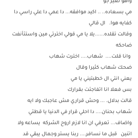
واهو نغير جو
مي بسعاده.. .. اكيد موافقه... دا عمي دا علي راسي دا
كفايه هوا. ال قالي
وقالت تقلده......يلا يا مي قولي اخترتي مين واستئأنفت
ضاحكه
وانا قلت.... شهاب.... اخترت شهاب
ضحك شهاب كثيرا وقال
يعني انتي ال خطبتيني يا مي
بس فعلا انا اتفاجئت بقرارك
قالت بدلال. ... وحش قراري مش عاجبك ولا ايه
شهاب بحنان.... دا احلي قرار في الدنيا يا قطتي
واضاف... تعرفي ان انا لازم اروح الشركه يساعه ولا
اتنين قبل ما نسافر.... ربنا يستر وجمال يبقي قد