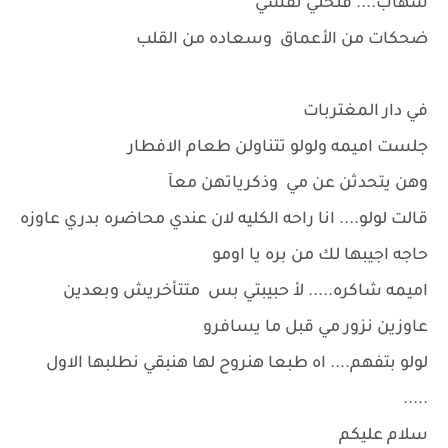
شهاب.... فتحتي نفسي
ضحكات من الأعماق وسعاده من القلب
في دار المغتربات
جلست اميمه ولولو تتناولن طعام الافطار
وهن يتحدثن عن مي وذكرياتهن معآ
قالت لولو.... انا راحه الكليه لان عندي محاضره بدري عاوزه
حاجه اجيبها لك من بره يا اومو
اميمه شاكره..... لأ حبيبتي بس متتأخريش وبعدين
عاوزين نزور مي قبل ما يسافرو
لولو بتفهم.... اه طبعا هنروح لها هنبقي نطلبها الاول
.....
سلام عليكم