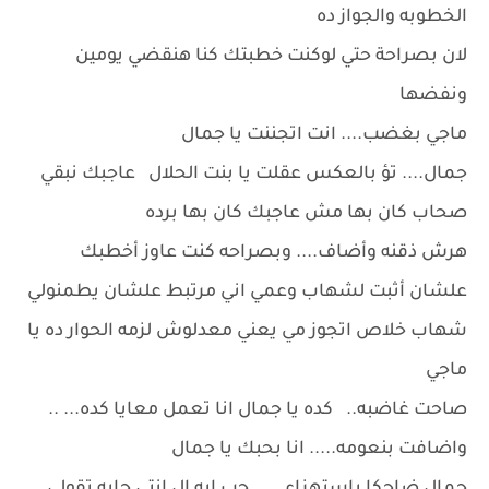
الخطوبه والجواز ده
لان بصراحة حتي لوكنت خطبتك كنا هنقضي يومين
ونفضها
ماجي بغضب.... انت اتجننت يا جمال
جمال.... تؤ بالعكس عقلت يا بنت الحلال عاجبك نبقي
صحاب كان بها مش عاجبك كان بها برده
هرش ذقنه وأضاف.... وبصراحه كنت عاوز أخطبك
علشان أثبت لشهاب وعمي اني مرتبط علشان يطمنولي
شهاب خلاص اتجوز مي يعني معدلوش لزمه الحوار ده يا
ماجي
صاحت غاضبه.. كده يا جمال انا تعمل معايا كده... ..
واضافت بنعومه..... انا بحبك يا جمال