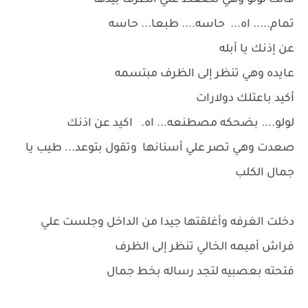
قالت لولو وهي تضغط علي الظرف بيدها
تمام..... اه... حاسه.... طبعا... حاسه
عن إذنك يا أبله
عايده وهي تنظر إلى الظرف مبتسمه
أكيد باعتلك دولارات
لولو.... بضحكه مصطنعه... اه. اكيد عن اذنك
صعدت وهي تصر علي أسنانها وتقول بتوعد... طيب يا
جمال الكلب
دخلت الغرفه وأغلقتها جيدا من الداخل وجلست علي
فراش أميمه الخالي تنظر إلى الظرف
فتحته بعصبيه لتجد رساله بخط جمال