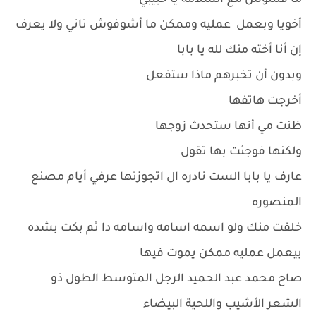
ما قلتلوش مع السلامه يا حبيبي
أخويا وبعمل عمليه وممكن ما أشوفوش تاني ولا يعرف
إن أنا أخته منك لله يا بابا
وبدون أن تخبرهم ماذا ستفعل
أخرجت هاتفها
ظنت مي أنها ستحدث زوجها
ولكنها فوجئت بها تقول
عارف يا بابا الست نادره ال اتجوزتها عرفي أيام مصنع
المنصوره
خلفت منك ولو اسمه اسامه واسامه دا ثم بكت بشده
بيعمل عمليه ممكن يموت فيها
صاح محمد عبد الحميد الرجل المتوسط الطول ذو
الشعر الأشيب واللحية البيضاء