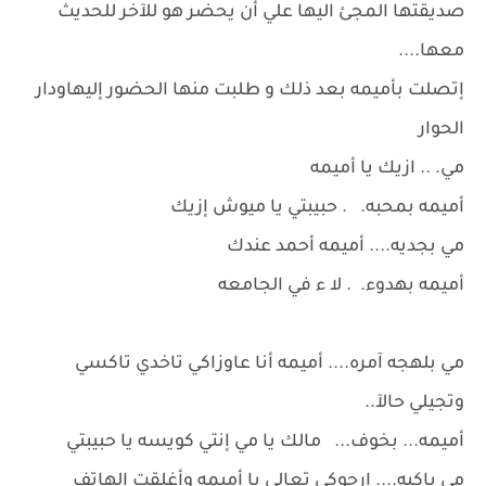
صديقتها المجئ اليها علي أن يحضر هو للآخر للحديث
معها....
إتصلت بأميمه بعد ذلك و طلبت منها الحضور إليهاودار
الحوار
مي. .. ازيك يا أميمه
أميمه بمحبه. . حبيبتي يا ميوش إزيك
مي بجديه.... أميمه أحمد عندك
أميمه بهدوء. . لا ء في الجامعه
مي بلهجه آمره.... أميمه أنا عاوزاكي تاخدي تاكسي
وتجيلي حالآ..
أميمه... بخوف... مالك يا مي إنتي كويسه يا حبيبتي
مي باكيه.... ارجوكي تعالي يا أميمه وأغلقت الهاتف