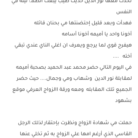
تحدث مغها نور الدين حديث طيب يبعث الطمٱنينه في
النفس
فهدأت وبعد قليل إحتضنتها مي بحنان قائله
أخونا واحد يا أميمه أخونا أسامه
هيفرح قوي لما يرجع ويعرف ان اغلي الناي عندي تبقي
أخته ....
في اليوم التالي حضر محمد عبد الحميد بصحبة أميمه
لمقابلة نور الدين وشهاب ومي وجمال.... حيث حضر
الجميع تلك المقابله ومعه ورقة االزواج العرفي موقع
بشهود
حملت مي شهادة الزواج ونظرت بإحتقار لذلك الرجل
القاسي الذي أرغم امها علي الزواج به ثم تخلي عنها