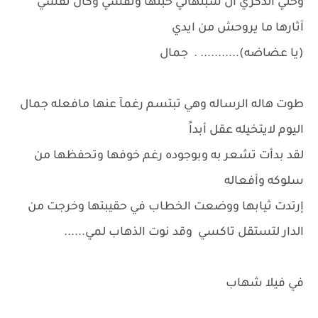
وحتي الذكري ال سبتهالي حبتها ونفسي وكان نفسي
آثارها ما يروحش من ايدي
(يا عضاضه)........... . جمال
طوت هاله الرساله وهي تبتسم رغمآ عنها مافعله جمال
اليوم لايتخيله عقل أبداً
لقد بدأت تشعر به وبوجوده رغم خوفها وتحفظها من
سلوكه وأفعاله
إرتدت ثيابها ووضعت الخطاب في حقيبتها وخرجت من
الدار لتستقل تاكسي وقد نوت الذهاب لمي......
في فيلا شهاب