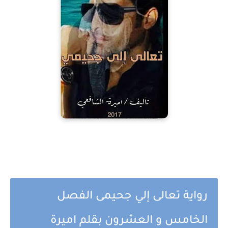
رواية تعالى إلي جحيمى الفصل
الخامس و العشرون بقلم اميرة