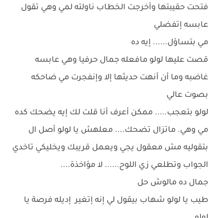
فتحت حقيبتها وأخرجت الخطاب ناولته لمي وهي تقول
عابسه إتفضلي
مي بتساؤل...... إيه ده
قصت عليها لولو مافعله جمال حرفيا وهي عابسه
غاضبه وما أن أنهت حديثها إلا وإنفجرت مي ضاحكه
بصوت عالي
لولو بتعجب..... ممكن أعرف أنا قلت لك إيه يضحك كده
مي وهي. ماتزال تضحك.... معلهش يا لولو أصل ال
بتقوليه مش معقول يجي ويعمل قريبك ويخليكي تاخدي
الجواب وتطلعي زي اللوح...... لا مؤاخذة....
جمال ده مالوش حل
طيب يا لولو شهاب بيقول لي إنه إتغير إديله فرصة يا