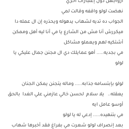
أزواجهن دون إعتبارات أخري
نهضت لولو واقفه وقالت لمي
الجواب ده تديه لشهاب يدهوله ويحذره إن ال عمله دا
ميكررش أنا مش من الشارع يا مي أنا ليه أهل وممكن
أشتكيه لهم ويعملو مشاكل
مي بجديه..... أهو عمايلك دي ال مجنن جمال عليكي يا
لولو
لولو بإبتسامه جذابه..... وماله يتجنن يمكن الجنان
يعقله.. يلا سلام لحسن خالي عازمني علي الغدا بالحق
أوسو عامل ايه
مي بتنهيده..... إدعي له يا لولو
بعد إنصراف لولو شعرت مي بفراغ فقد أخبرها شهاب