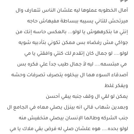
لولو
أمال الخطوبه عملوها ليه علشان الناس تتعارف وال
ميرتحش للتاني يسيبه ببساطة مفيهاش حاجه
إنتي ما بتكرههوش يا لولو... بالعكس حاسه إنك من
جواكي مش رفضاه بس ممكن تكوني بتأدبيه شويه
لولو.... لو جمال كان إتقدم لك كنتي وافقتي يا مي
مي مبتسمه.... ليه لأ جمال طيب جدآ علي فكره بس
أصدقاء السوء هما ال بيخلوه يتصرف تصرفات وحشه
ويفكر غلط
يمكن لو لقي ال وقف جنبه يبقي أحسن
وبعدين شهاب قالي انه بينزل يصلي معاه في الجامع ال
جنب الشركه وطالما الإنسان بيصلي متخفيش منه
لولو بحده.... هوه علشان صلي له فرض بقي ملاك يا مي