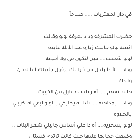
في دار المغتربات ..... صباحآ
حضرت المشرفه وداد لغرفة لولو وقالت
آنسه لولو جايلك زياره عند الأبله عايده
لولو بتعجب.... مين لتكون مي ولا أميمه
وداد.... لأ دا راجل من قرايبك بيقول جايبلك أمانه من
والدك
هاله بتفهم..... آه زمانه حد نازل من الكويت
وداد... بمداهنه..... شالله يخليكي يا لولو ابقي افتكريني
بالحلاوه
لولو بسخريه.... آه دا علي أساس جايبلي شعر البنات ..
وضعت حجابها عليها حيث كانت ترتدي فستان