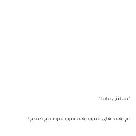
"سئلتني ماما "
ام رهف: هاي شنوو رهف منوو سوه بيج هيجج؟