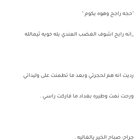
"حجه راجح وهوه يكوم "
_انه رايح اشوف الغضب العندي يله خويه ثيمالله
رديت انه هم لحجرتي وبعد ما تطمنت على وليداتي
ورحت نمت وطيره بغداد ما فاركت راسي .
جراح: صباح الخير يالغاليه .