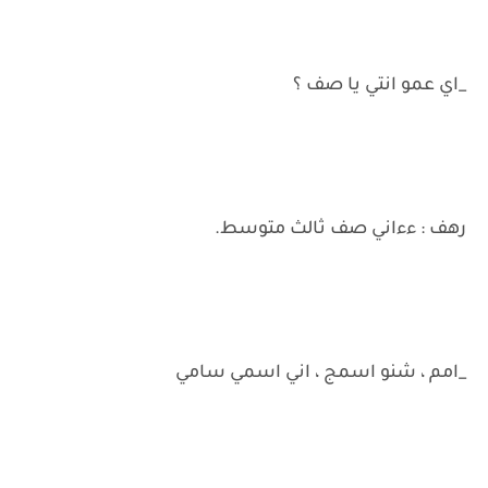
_اي عمو انتي يا صف ؟
رهف : ءءاني صف ثالث متوسط.
_امم ، شنو اسمج ، اني اسمي سامي