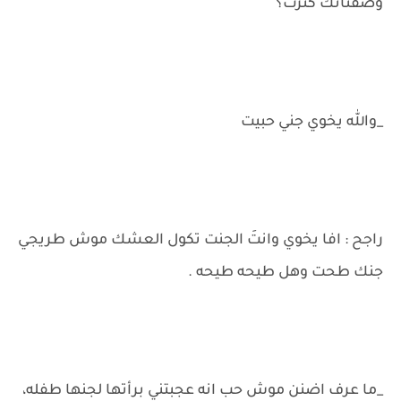
وصفناتك كثرت؟
_والله يخوي جني حبيت
راجح : افا يخوي وانتَ الجنت تكول العشك موش طريجي
جنك طحت وهل طيحه طيحه .
_ما عرف اضنن موش حب انه عجبتني برأتها لجنها طفله،