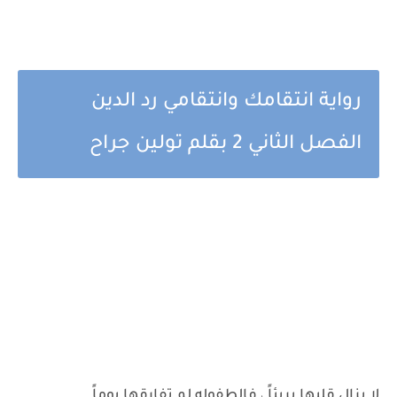
رواية انتقامك وانتقامي رد الدين
الفصل الثاني 2 بقلم تولين جراح
لا يزال قلبها بريئاً ، فالطفوله لم تفارقها يوماً