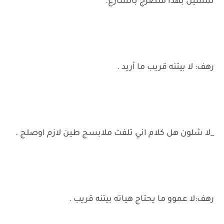
تمشين بهذا منضرج بالشارع.
رهف: لا بيتنه قريب ما أريد .
_لا شلون هل كلام اني تلفت ملابسج طين لازم اوصلج .
رهف:لا عموو ما يحتاج هياته بيتنه قريب .