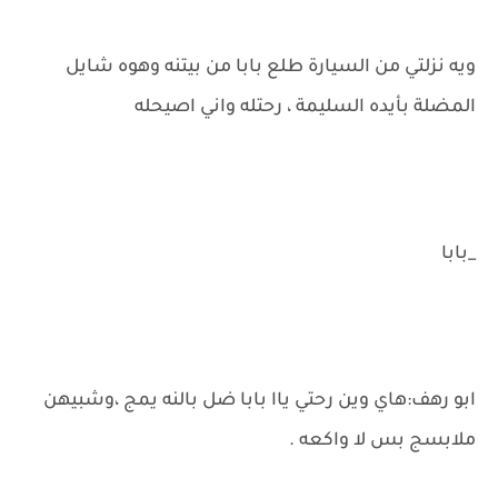
ويه نزلتي من السيارة طلع بابا من بيتنه وهوه شايل
المضلة بأيده السليمة ، رحتله واني اصيحله
_بابا
ابو رهف:هاي وين رحتي ياا بابا ضل بالنه يمج ،وشبيهن
ملابسج بس لا واكعه .