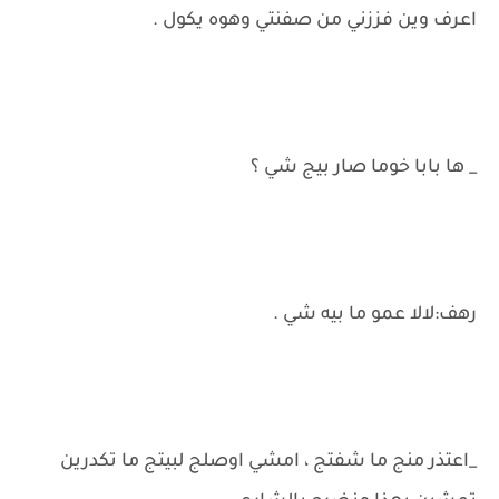
اعرف وين فززني من صفنتي وهوه يكول .
_ ها بابا خوما صار بيج شي ؟
رهف:لالا عمو ما بيه شي .
_اعتذر منج ما شفتج ، امشي اوصلج لبيتج ما تكدرين