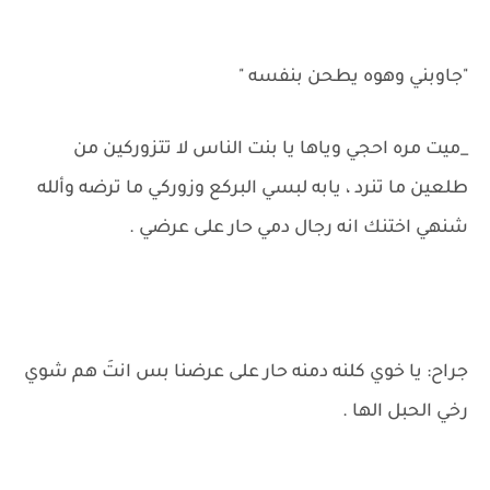
"جاوبني وهوه يطحن بنفسه "
_ميت مره احجي وياها يا بنت الناس لا تتزوركين من
طلعين ما تنرد ، يابه لبسي البركع وزوركي ما ترضه وألله
شنهي اختنك انه رجال دمي حار على عرضي .
جراح: يا خوي كلنه دمنه حار على عرضنا بس انتَ هم شوي
رخي الحبل الها .