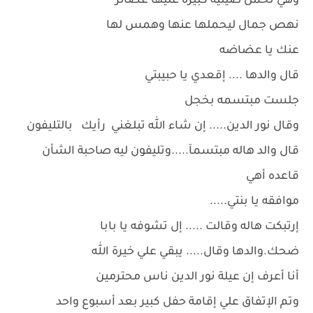
وهي تحمل صينيه كبيره عليها عصائر
نهص جمال ليحملها عنها وهمس لها
عنك يا عضاضه
قال والدها .... إقعدي يا حبيبتي
جلست مبتسمه بخجل
وقال نور الدين..... إن شاء الله تبلغني رأيك بالتليفون
قال والد هاله مبتسمآ.....وتليفون ليه صاحبة الشأن
قاعده أهي
موافقه يا بنتي.....
إرتبكت هاله وقالت ..... إل تشوفه يا بابا
ضحك.والدها وقال..... يبقي علي خيرة الله
أنا أعرف إن عيلة نور الدين ناس محترمين
وتم الإتفاق علي إقامة حفل كبير بعد أسبوع واحد