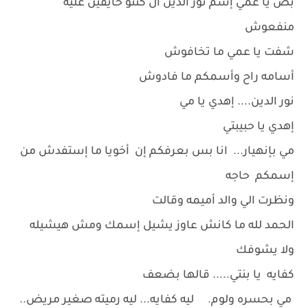
بص يا عمي إسم نور الدين ال كنتو خايفين عليه
منفعوش
شفت يا عمي ما تخافوش
أسامه راح وأسمكم ما فادوش
نور الدين.... إهدي يا مي
إهدي يا حبيبتي
مي بإنهيار... انا بس بعرفكم إن أخويا ما إستفدش من
إسمكم حاجه
ونظرت الي والد أميمه وقالت
الحمد لله ما كانش عاوز يشيل إسمك ومش هيشيله
ولا يشوفك
كفايه يا بنتي..... قالها بضعف
مي بحسره ولوم. ليه كفايه... ليه رميته صغير مريض..