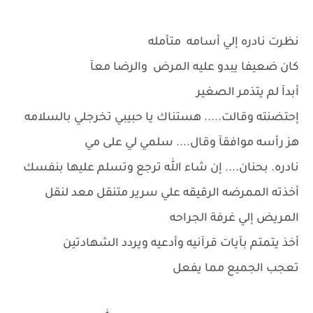
نظرت نادره إلي أسامه متأمله
كان ضعيفا يبدو عليه المرض والرضا معآ
أبدآ لم يتذمر الصغير
إحتضنته وقالت..... هستناك يا حبيبي تخرجلي بالسلامه
هز رأسه موافقآ وقال.... سلمي لي على مي
نادره. بحنان.... إن شاء الله ترجع وتسلم عليها بنفسك
أخذته الممرضه الرقيقه علي سرير متنقل معد لنقل
المريض إلي غرفة الجراحه
أخذ يتمتم بآيات قرآنيه وأدعيه ويردد الشهادتين
تعجب الجميع مما يفعل