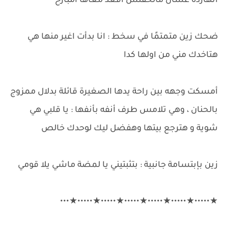
انهاردة عشان مالحقتش اقعد معاها امبارح
ضحك زين متمتمًا في سخط : انا بدأت اغير منها هي
هتاخدك مني من اولها كدا
أمسكت وجهه بين راحة يدها الصغيرة قائلة بدلال ممزوج
بالحنان ، وهي تلامس طرف أنفه بأنفها : يا قلبي هي
شوية و هترجع بيتها وهفضل ليك لوحدك خالص
زين بإبتسامة جانبية : بتثبتيني يا لمضة ماشي يلا قومي
★•••••★•••••★•••••★•••••★•••••★•••••★•••