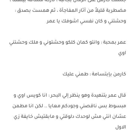
جلست كارمن على الرمال بجانبه ، تاركة مسافة بينهما ،
مضطربة قليلاً من آثار المفاجأة ، ثم همست بصدق :
وحشتني و كان نفسي اشوفك يا عمر
عمر بمحبة : وانتو كمان كلكو وحشتوني و ملك وحشتني
اوي
كارمن بإبتسامة : طمني عليك
قال عمر بتنهيدة وهو ينظر إلي البحر : انا كويس اوي و
مبسوط بس ناقصني وجودكم معايا .. لكن انا مطمن
عشان انتي مش لوحدك دلوقتي و مابقتيش خايفة زي
الاول