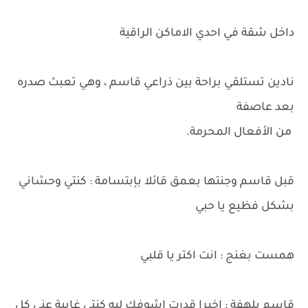
داخل شقة في احدي الاماكن الراقية
نادين تستلقي براحة بين ذراعي قاسم ، وهي تعبث صدره
بعد عاصفة
من الأفعال المحرمة.
قبل قاسم وجنتها بعمق قائلا بإبتسامة : كنتي وحشاني
بشكل فظيع يا حبي
همست بغنج : انت اكتر يا قلبي
قاسم بلهفة : اخيرا قدرت اشوفك ليه كنتي غايبة عني كل