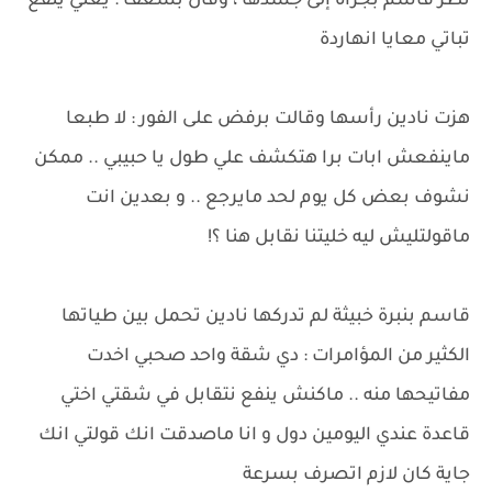
نظر قاسم بجرأة إلى جسدها ، وقال بشغف : يعني ينفع
تباتي معايا انهاردة
هزت نادين رأسها وقالت برفض على الفور : لا طبعا
ماينفعش ابات برا هتكشف علي طول يا حبيبي .. ممكن
نشوف بعض كل يوم لحد مايرجع .. و بعدين انت
ماقولتليش ليه خليتنا نقابل هنا ؟!
قاسم بنبرة خبيثة لم تدركها نادين تحمل بين طياتها
الكثير من المؤامرات : دي شقة واحد صحبي اخدت
مفاتيحها منه .. ماكنش ينفع نتقابل في شقتي اختي
قاعدة عندي اليومين دول و انا ماصدقت انك قولتي انك
جاية كان لازم اتصرف بسرعة