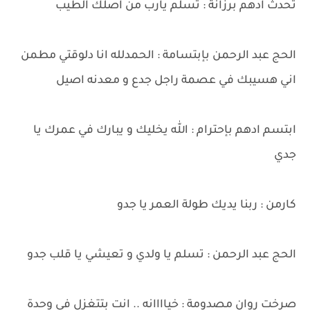
تحدث ادهم برزانة : تسلم يارب من اصلك الطيب
الحج عبد الرحمن بإبتسامة : الحمدلله انا دلوقتي مطمن
اني هسيبك في عصمة راجل جدع و معدنه اصيل
ابتسم ادهم بإحترام : الله يخليك و يبارك في عمرك يا
جدي
كارمن : ربنا يديك طولة العمر يا جدو
الحج عبد الرحمن : تسلم يا ولدي و تعيشي يا قلب جدو
صرخت روان مصدومة : خياااانه .. انت بتتغزل في وحدة