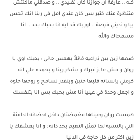
كله .. عارفة ان جوازنا كان تقليدي .. و صدقني ماكنتش
منتظرة منك كتير بس كان عندي امل في ربنا انك تحس
بيا و تديني فرصة .. اوريك قد ايه انا بحبك بجد .. انا
مسمحاك والله
ضمها زين بين ذراعيه قائلاً بهمس حاني : بحبك اوي يا
روان و مش عايز غيرك و بشكر ربنا و بحمده علي انه
كرمني بإنسانه قلبها حنين وبتقدر تسامح و روحها حلوة
و اجمل وحدة في عينيا أنا مش بحبك بس انا بتنفسك
همست روان وعيناها مغمضتان داخل احضانه الدافئة
التي بالنسبة لها تمثل النعيم بحد ذاته : و انا بعشقك يا
زين اكتر من كل حاجة في الدنيا