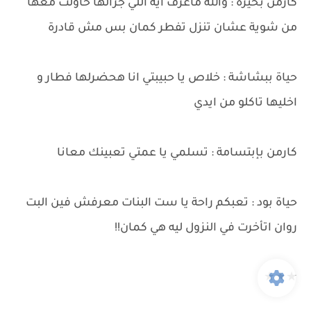
كارمن بحيرة : والله ماعرف ايه اللي جرالها حاولت معها
من شوية عشان تنزل تفطر كمان بس مش قادرة
حياة ببشاشة : خلاص يا حبيبتي انا هحضرلها فطار و
اخليها تاكلو من ايدي
كارمن بإبتسامة : تسلمي يا عمتي تعبينك معانا
حياة بود : تعبكم راحة يا ست البنات معرفش فين البت
روان اتأخرت في النزول ليه هي كمان!!
★★★