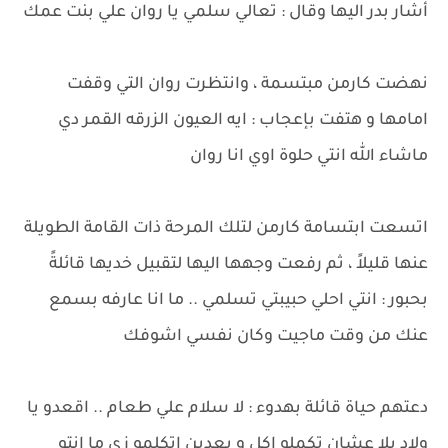
أشار بدر اليها وقال : تعالي سلمي يا روان علي بنت عمك
نهضت كارمن مبتسمة ، وانتظرت روان التي وقفت
امامها و هتفت بإعجاب : ايه العيون الزرقه القمر دي
ماشاء الله انتي حلوة اوي انا روان
اتسعت ابتسامة كارمن لتلك المرحة ذات القامة الطويلة
عنها قليلاً ، ثم رفعت وجهها اليها لتقبيل خديها قائلةً
بحبور : انتي احلي حبيبتي تسلمي .. ما انا عارفه بسمع
عنك من وقت ماجيت وكان نفسي اشوفك
دعتهم حياة قائلة بهدوء : لا سلام علي طعام .. اقعدو يا
ولاد يلا عشان تكملو اكل و بعدين اتكلمو زي ما انتو