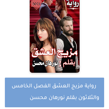
رواية مزيج العشق الفصل الخامس
والثلاثون بقلم نورهان محسن