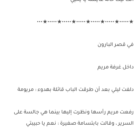
انت ليك خالة عايشة يا يحيي
★•••••★•••••★•••••★•••••★•••••★•••••★•••
في قصر البارون
داخل غرفة مريم
دلفت ليلي بعد أن طرقت الباب قائلة بهدوء : مريومة
رفعت مريم رأسها ونظرت إليها بينما هي جالسة على
السرير ، وقالت بابتسامة صغيرة : نعم يا حبيبتي