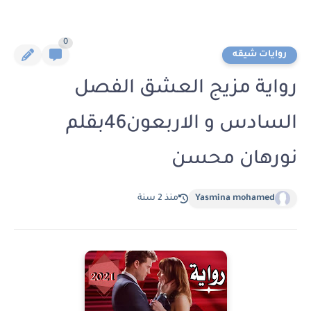
0
روايات شيقه
رواية مزيج العشق الفصل
السادس و الاربعون46بقلم
نورهان محسن
Yasmina mohamed
منذ 2 سنة