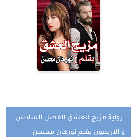
رواية مزيج العشق الفصل السادس
و الاربعون بقلم نورهان محسن