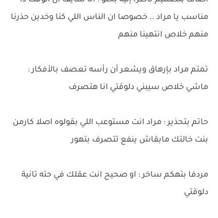
أضاف بتصميم ناظرا إليه بحنو : انا شايف ان الوقت دا
مناسب يا مراد .. خصوصا ان الناس اللي كنا وخدين حذرنا
منهم خلاص انتهينا منهم
تمتم مراد بإرهاق ويشعر أن رأسه تعصف بالأفكار :
ماشي خلاص سيبني دلوقتي انا هتصرف
حاتم بتحذير : مراد انت مستوعب اللي بقولوه اصلا كارمن
بنت خالتك مابقاش ينفع تتصرف بتهور
مردفا بتهكم ساخر : او صحيح انت عقلك في حته تانية
دلوقتي