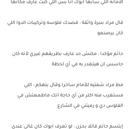
الامانه اللي سابها ابوك انا بس اللي كنت عارف مكانها
قال مراد بنبرة واثقة : قصدك فلوسه وتركيبات الدوا اللي
كان بيصنعو
حاتم مؤكدا : مكنش حد عارف بطريقهم غيري لأنه كان
حاسس ان هيتغدر به في أي لحظة
مط مراد شفتيه للأمام ساخرا وقال بتهكم : اللي
مستغرب منه اكتر من أي حاجة انك ماطمعتش في
الفلوس دي و رميتني في الشارع
إبتسم حاتم قائلا بحزن : لو تعرف ابوك كان غالي عندي