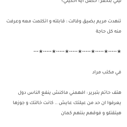
ليلي بتحفز : حصل ايه احكيلي؟
تنهدت مريم بضيق وقالت : قابلته و اتكلمت معه وعرفت
منه كل حاجة
★•••••★•••••★•••••★•••••★•••••★•••••★•••
في مكتب مراد
هتف حاتم بتبرير : افهمني ماكنش ينفع الناس دول
يعرفوا ان حد من عيلتك عايش .. كانت خالتك و جوزها
هيتقتلو و فوقهم بنتهم كمان