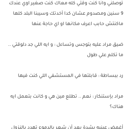
توصلني وانا كنت وقتي كله معاك كنت صغير اوي عندك
9 سنين ومصدوم عشان كدا أخدتك وسيبنا البلد كلها
ماكنتش حابب اعرف مكانها او اي حاجة عنها
ضيق مراد عليه بتوجس وتساءل : و ايه اللي جد دلوقتي ..
ما تكلم علي طول
رد ببساطة : قابلتها في المستشفي اللي كنت فيها
مراد بإستنكار : نعم .. تطلع مين هي و كانت بتعمل ايه
هناك؟
أغمض عينيه بشدة بعد أن شعر بالدموع تهدد بالنزول