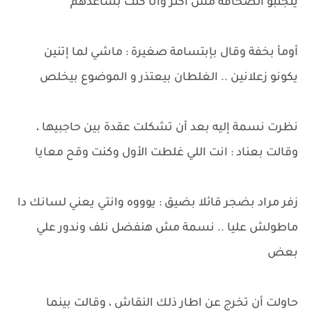
يتجنبو الصحافة مش اكتر وانا كنت بساعدهم
أومأ بخفة وقال بإبتسامة صغيرة : ماشي لما إتنين
يكونو زعلانين .. الغلطان بيعتذر و الموضوع بيخلص
نظرت نسمة إليه بعد أن تشكلت عقدة بين حاجبيها ،
وقالت بعناد : انت اللي غلطت الأول وكنت وقح معايا
زفر مراد بضجر قائلا بضيق : يوووه وانتي يعني لسانك دا
ماطولش عليا .. نسمة مش هنفضل نلف وندور علي
بعض
حاولت أن تخرج عن اطار ذلك النقاش ، وقالت بينما