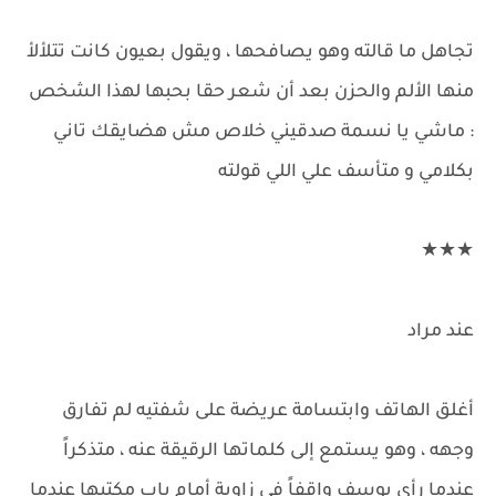
تجاهل ما قالته وهو يصافحها ، ​​ويقول بعيون كانت تتلألأ
منها الألم والحزن بعد أن شعر حقا بحبها لهذا الشخص
: ماشي يا نسمة صدقيني خلاص مش هضايقك تاني
بكلامي و متأسف علي اللي قولته
★★★
عند مراد
أغلق الهاتف وابتسامة عريضة على شفتيه لم تفارق
وجهه ، وهو يستمع إلى كلماتها الرقيقة عنه ، متذكراً
عندما رأى يوسف واقفاً في زاوية أمام باب مكتبها عندما