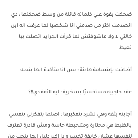
ضحكت بقوة علي كلماته قائلة من وسط ضحكتها : دي
انصدمت اكتر من صدمتي انا شخصيا لما عرفت انه ابن
خالتي لا ولا ماشوفتش لما قرأت الجرايد اتصلت بيا
تعيط
أضافت بإبتسامة هادئة : بس انا متأكدة انها بتحبه
عقد حاجبيه مستفسرًا بسخرية : ايه الثقة دي!!؟
أجابته بثقة وهي تشرد بتفكيرها : اصلها بتفكرني بنفسي
بالظبط هي محتارة ومتلخبطة حاسة ومش قادرة تعترف
لنفسها عشان خايفة تخسر و دا اكبر دليل انها بتحب من