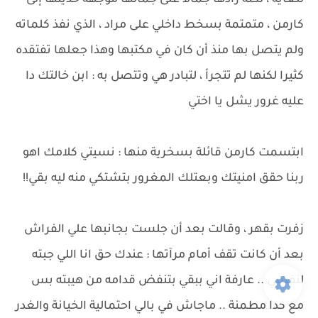
للغاية ، لكنه زادها جمالا على جمالها موجهة حديثها إلى
كارمن ، متمتمة بسخط داخلي على مراد ، الذي نفذ كلماته
ولم يتصل بها منذ أن كان في مكتبها وهذا جعلها تفتقده
كثيرا لكنها لم تتجرأ ، لتبادر هي وتتصل به : ابن خالتك دا
عليه غرور يشل يا اختي
ابتسمت كارمن قائلة بسخرية منها : نسيتي كلامك اهو
ربنا حقق امنيتك وبعتلك المغرور بتشتكي منه ليه بقي!!
زفرت بقهر ، وقالت بعد أن جلست بجانبها علي الفراش
بعد أن كانت تقف أمام مرآتها : عندك حق انا اللي جبته
لنفسي .. عارفة اني ببقي بتنفض قدامه من هيبته بس
مع كدا مطمنة .. ماجاش في بالي احتمالية الخيانة والغدر