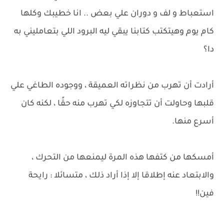
استعباط و لف و دوران علي بعض .. انا خطيبك وكلها
كام يوم وهيتكتب كتابنا يبقي ليه البرود اللي بتعامليني به
دا؟
أرادت أن تهرب من نظراته العميقة ، ووجوده الطاغي علي
قلبها وحاولت أن تتجاوزه لكي تهرب منه حقًا ، لكنه كان
أسرع منها.
أمسكها من كتفها هذه المرة ليمنعها من التحرك ،
والابتعاد عنه إطلاقا إلا إذا أراد ذلك ، متسائلا : رايحة
فين!!