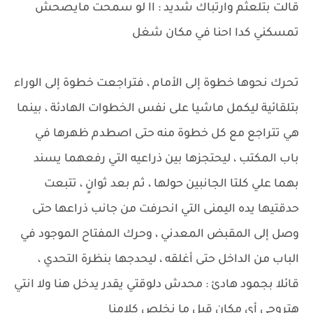
قالت بتلعثم وارتباك شديد : اا لو سمحت مايصحش
تمسكني كدا احنا في مكان شغل
تحرك نحوها خطوة إلى الأمام ، فتراجعت خطوة إلى الوراء
بتلقائية ليكمل ماشيا على نفس الخطوات الهادئة ، بينما
هي تتراجع مع كل خطوة منه حتى اصطدم ظهرها في
باب المكتب ، ليحتجزها بين ذراعيه التي رفعهما يسند
بهما علي كلتا الجانبين حولها ، ثم بعد ثوانٍ ، تتبعت
حدقتيها يده اليمنى التي انحرفت من جانب ذراعها حتى
وصل إلى المقبض المعدني ، وحرك المفتاح الموجود في
الباب من الداخل حتى أغلقه ، ليحدجها بنظرة التحدي ،
قائلا بجمود هادئ : محدش دلوقتي يقدر يدخل هنا ولا انتي
هتروحي أي مكان قبل ما نخلص كلامنا