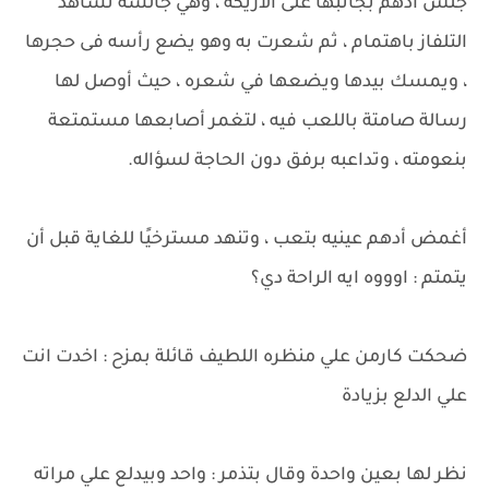
جلس أدهم بجانبها على الأريكة ، وهي جالسة تشاهد
التلفاز باهتمام ، ثم شعرت به وهو يضع رأسه فى حجرها
، ويمسك بيدها ويضعها في شعره ، حيث أوصل لها
رسالة صامتة باللعب فيه ، لتغمر أصابعها مستمتعة
بنعومته ، وتداعبه برفق دون الحاجة لسؤاله.
أغمض أدهم عينيه بتعب ، وتنهد مسترخيًا للغاية قبل أن
يتمتم : اوووه ايه الراحة دي؟
ضحكت كارمن علي منظره اللطيف قائلة بمزح : اخدت انت
علي الدلع بزيادة
نظر لها بعين واحدة وقال بتذمر : واحد وبيدلع علي مراته