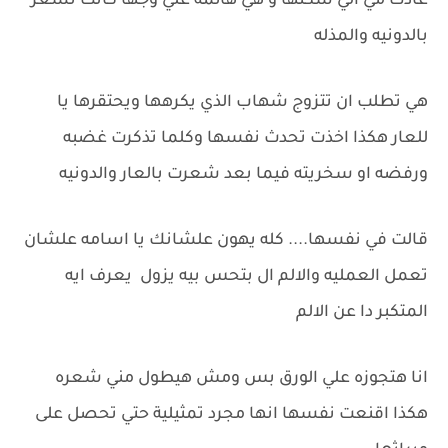
عادت مي الي سكنها و هي هائمه علي وجها كانت تشعر
بالدونيه والمذله
هي تطلب ان تتزوج شهاب الذي يكرهها ويحتقرها يا
للعار هكذا اخذت تحدث نفسها وكلما تذكرت غضبه
ورفضه او سخريته فيما بعد شعرت بالعار والدونيه
قالت في نفسها.... كله يهون علشانك يا اسامه علشان
تعمل العمليه والالم ال بتحس بيه يزول يعرف ايه
المتكبر دا عن الالم
انا هتجوزه علي الورق بس ومش هيطول مني شعره
هكذا اقنعت نفسها انها مجرد تمثيلية حتي تحصل على