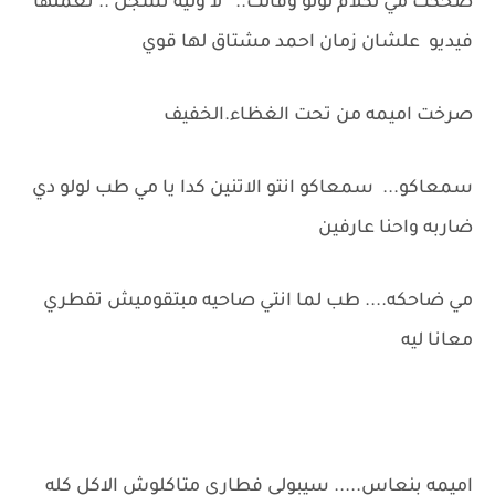
ضحكت مي لكلام لولو وقالت.. لأ وليه نسجل .. نعملها
فيديو علشان زمان احمد مشتاق لها قوي
صرخت اميمه من تحت الغظاء.الخفيف
سمعاكو... سمعاكو انتو الاتنين كدا يا مي طب لولو دي
ضاربه واحنا عارفين
مي ضاحكه.... طب لما انتي صاحيه مبتقوميش تفطري
معانا ليه
اميمه بنعاس..... سيبولي فطاري متاكلوش الاكل كله