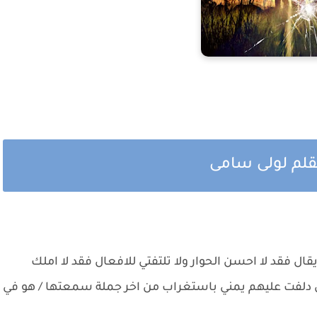
قلم لولى سامى
ال فقد لا احسن الحوار ولا تلتفتي للافعال فقد لا املك
ال دلفت عليهم يمني باستغراب من اخر جملة سمعتها / هو في