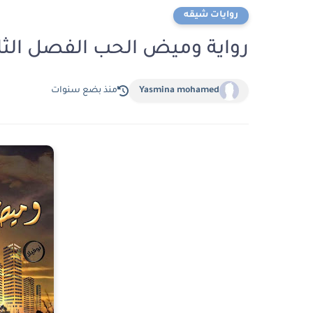
روايات شيقه
رواية وميض الحب الفصل الثامن8 بقلم لولى 
Yasmina mohamed
منذ بضع سنوات