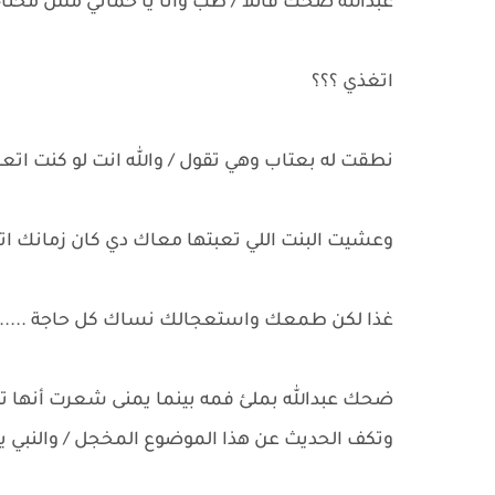
عبدالله ضحك قائلا / طب وانا يا حماتي مش محتا
اتغذي ؟؟؟
نطقت له بعتاب وهي تقول / والله انت لو كنت ات
وعشيت البنت اللي تعبتها معاك دي كان زمانك ات
غذا لكن طمعك واستعجالك نساك كل حاجة .....
ضحك عبدالله بملئ فمه بينما يمنى شعرت أنها 
وتكف الحديث عن هذا الموضوع المخجل / والنبي يا 