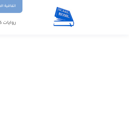
اتفاقية ال
روايات ك