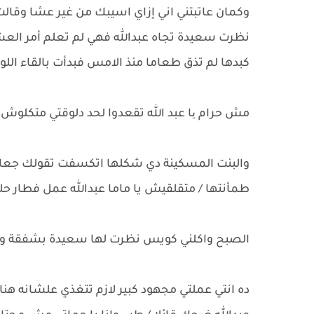
وكمان عاتبتني اني إزاي اسيبك من غير عشا وقا
نظرت سعيدة تجاه عبدالله فهي لم تعلم أمر العش
كبدها لم تذق طعاما منذ الامس فبدأت بالقاء اللوم
مش حرام یا عبد الله تقعدوا لحد دلوقتي متكلوش!!
والبنت المسكينة دي شكلها اتكسفت تقولك جعان
طمأنتها / متقلقيش يا ماما عبدالله عمل فطار حل
الصبح واكلني كويس نظرت لها سعيدة بشفقة وه
ده انتي عملتي مجهود كبير لازم تتغذي علشانه هن