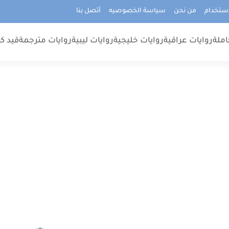
استخدام
من نحن
سياسة الخصوصيه
أتصل بنا
املة
روايات عراقية
روايات خليجية
روايات ليبية
روايات مترجمة
قيد كت