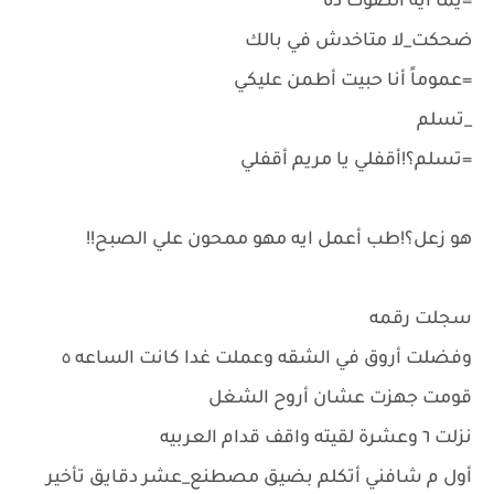
=يما ايه الصوت ده
ضحكت_لا متاخدش في بالك
=عموماً أنا حبيت أطمن عليكي
_تسلم
=تسلم؟!أقفلي يا مريم أقفلي
هو زعل؟!طب أعمل ايه مهو ممحون علي الصبح!!
سجلت رقمه
وفضلت أروق في الشقه وعملت غدا كانت الساعه ٥
قومت جهزت عشان أروح الشغل
نزلت ٦ وعشرة لقيته واقف قدام العربيه
أول م شافني أتكلم بضيق مصطنع_عشر دقايق تأخير