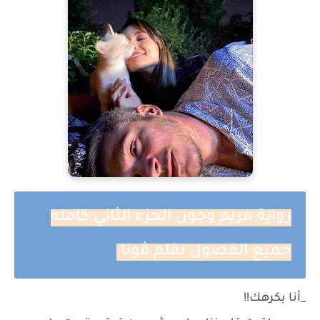
رواية مريم وجون الجزء الثاني كامله
جميع الفصول بقلم ڤونا
_أنا بكرهك!!