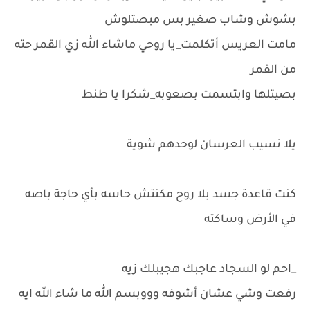
بشوش وشاب صغير بس مبصتلوش
مامت العريس أتكلمت_يا روحي ماشاء الله زي القمر حته
من القمر
بصيتلها وابتسمت بصعوبه_شكرا يا طنط
يلا نسيب العرسان لوحدهم شوية
كنت قاعدة جسد بلا روح مكنتش حاسه بأي حاجة باصه
في الأرض وساكته
_احم لو السجاد عاجبك هجيبلك زيه
رفعت وشي عشان أشوفه وووبسم الله ما شاء الله ايه