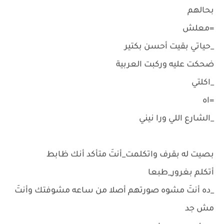
بحالهم
=معلش
_حياتي بقيت أحسن بكتير
ضحكت عليه وركبت العربية
_اكلتي
=اه
_الشارع اللي ورا نيني
بصيت له بقرف واتكلمت_أنتَ متأكد أنك ظابط
أتكلم بغرور_طبعا
_ده أنتَ مشوه صورتهم أصلا من ساعه مشوفتك وأنتَ
مش جد