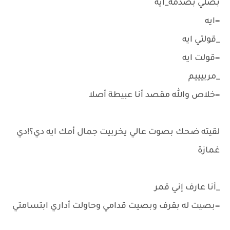
بصلي بصدمه_ايه
=ايه
_قولتي ايه
=قولت ايه
_مرييييم
=خلاص والله مقصد أنا عبيطة أصلا
لقيته ضحك بصوت عالي يخربيت جمال أمك ايه دي؟!دي
غمازة
_أنا عارف إني قمر
=بصيت له بقرف وبصيت قدامي وحاولت أداري ابتسامتي