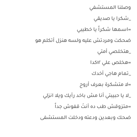
وصلنا المستشفي
_شكرا يا صديقي
=اسمها شكراً يا خطيبي
ضحكت ومردتش عليه ولسه هنزل أتكلم هو
_هتخلصي أمتي
=هخلص علي ١٢كدا
_تمام هاجي أخدك
=لا متشكرة بعرف أروح
_لا يا حبيبتي أنا مش باخد رأيك ويلا انزلي
=متزوقش طب ده أنتَ قفوش جداً
ضحك وبعدين ودعته ودخلت المستشفى