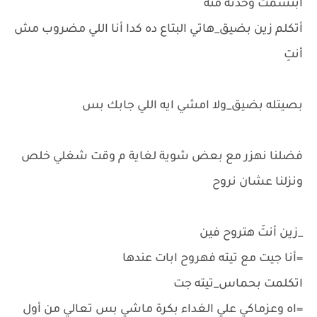
أبتسمت وخدته منه
أتكلم زين بضيق_هاتي البتاع ده كدا أنا اللي مضروب مش
أنتِ
بصيتله بضيق_ولا امشي ايه اللي جابك بس
فضلنا نهزر مع بعض شوية لغاية م وقت شغلي خلص
ونزلنا عشان نروح
_زين أنتَ هتروح فين
=أنا جيت مع تيته فهروح ابات عندها
اتكلمت بحماس_تيته جت
=اه وعزماكي علي الغداء بكرة ماشي بس تعالي من أول