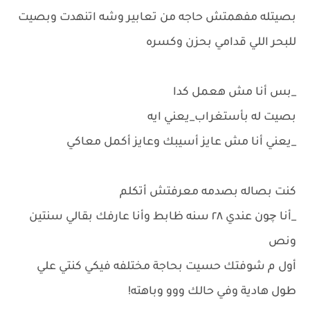
بصيتله مفهمتش حاجه من تعابير وشه اتنهدت وبصيت
للبحر اللي قدامي بحزن وكسره
_بس أنا مش هعمل كدا
بصيت له بأستغراب_يعني ايه
_يعني أنا مش عايز أسيبك وعايز أكمل معاكي
كنت بصاله بصدمه معرفتش أتكلم
_أنا چون عندي ٢٨ سنه ظابط وأنا عارفك بقالي سنتين
ونص
أول م شوفتك حسيت بحاجة مختلفه فيكي كنتي علي
طول هادية وفي حالك ووو وباهته!