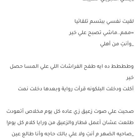
لقيت نفسي ببتسم تلقائيا
=ممم..ماشي تصبح علي خير
_وأنتِ من أهلي
وطططط ده ايه طفح الفراشات اللي علي المسا حصل
خير
أكلت ودخلت البلكونه قرأت رواية وبعدها دخلت نمت
صحيت علي صوت زعيق زي عاده كل يوم مخلاص أتعودت
طلعت عشان أعمل فطار والزعيق من ورايا كلام كل يوم!
_صاحيه الضهر م أنتِ ولا علي بالك حاجه وأنا طالع عين