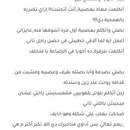
أتكلمت معاه بعصبية_أنتَ أتجننت!!! إزاي تضربه
بالهمجية دي!!!!
بصلي وأتكلم بعصبية أول مرة أشوفها منه_عايزاني
أعمل إيه لما ألاقي خطيبتي في حضن راجل تاني
أتكلمت بنرفزة_ده أخويا في الرضاعة يا متخلف
بصلي بصدمه وأنا بصتله بقرف وعصبيه ومشيت من
قدامه روحت عند زين وسندته
زين أتكلم بتوتر_يلهويييي متلمسنيش ياختي عشان
ميجيش ياكلني تاني
ضحكت بغلب علي شكله وهو خايف
_يعم تعالي بس أداوي مناخيرك دي اللا تكبر أكتر م هي