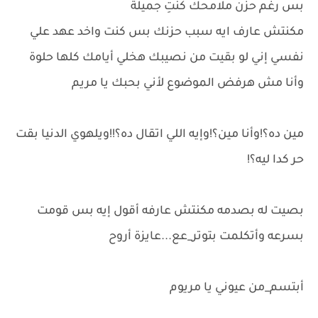
بس رغم حزن ملامحك كنتِ جميلة
مكنتش عارف ايه سبب حزنك بس كنت واخد عهد علي
نفسي إني لو بقيت من نصيبك هخلي أيامك كلها حلوة
وأنا مش هرفض الموضوع لأني بحبك يا مريم
مين ده؟!وأنا مين؟!وإيه اللي اتقال ده؟!!ويلهوي الدنيا بقت
حر كدا ليه؟!
بصيت له بصدمه مكنتش عارفه أقول إيه بس قومت
بسرعه وأتكلمت بتوتر_عع...عايزة أروح
أبتسم_من عيوني يا مريوم