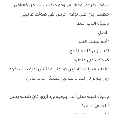
سقف بفرحه_اوعاااا مريومه مبقتش سنجل خلاااص
حطيت ايدي علي بوقه_اخرس بقي صوتك عاليييي
وفجأة الباب خبط
_أدخل
*أحم مساء الخير
لقيت زين قام واتفجع
ضحكت علي منظره
*أنا آسف يا أستاذ زين صدقني مكنتش أعرف أنك أخوها
زين بتوتر_لل للاء يا صاحبي مفيش حاجه عادي
وفجأة لقيته مدلي أيده ببوكيه ورد أزرق كان شكله يجنن
أبتسم_انا آسف