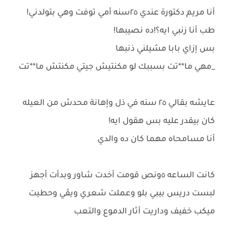
أنا مريم دكتورة عندي ٢٥سنه أمي توفت وهي بتولدني!
طب أنا زنبي ايه؟!ده نصيبها!
بس إزاي بابا مشيلني ذنبها
_مهي ما**تت بسببك لو مكنتيش جيتي مكنتش ما**تت
عايشه بقالي ٢٥ سنه في ذل وإهانة محدش من العيله
كان بيقدر عليه بس هقول ايه!
أنا مسامحاه مهما كان ده والدي
كانت الساعه ٥ونص قومت أخدت شاور وبدأت أجهز
لبست دريس بيبي بلو وعملت شعري ويڤي وحطيت
ميكب خفيف وداريت أثار الدموع والتعب