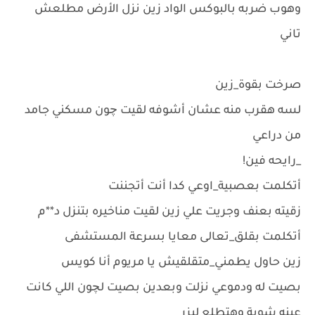
وهوب ضربه بالبوكس الواد زين نزل الأرض مطلعش
تاني
صرخت بقوة_زين
لسه هقرب منه عشان أشوفه لقيت چون مسكني جامد
من دراعي
_رايحه فين!
أتكلمت بعصبية_اوعي كدا أنت أتجننت
زقيته بعنف وجريت علي زين لقيت مناخيره بتنزل د**م
أتكلمت بقلق_تعالى معايا بسرعة المستشفى
زين حاول يطمني_متقلقيش يا مريوم أنا كويس
بصيت له ودموعي نزلت وبعدين بصيت لچون اللي كانت
عينه شوية وهتطلع ليزر