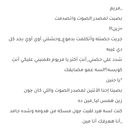
_مريم
بصيت لمصدر الصوت واتصدمت
=زين!!!
جريت حضنته وأتكلمت بدموع_وحشتني أوي أوي بجد كل
دي غيبه
شدد علي حضني_أنتِ أكتر يا مريوم طمنيني عليكي أنتِ
كويسه؟!لسه عمو مضايقك
*يا حنين
بصينا إحنا الأتنين لمصدر الصوت واللي كان چون
زين همس ليا_مين ده
كنت لسه هرد لقيت چون مسكه من هدومه وشده جامد
_أنا هعرفك أنا مين