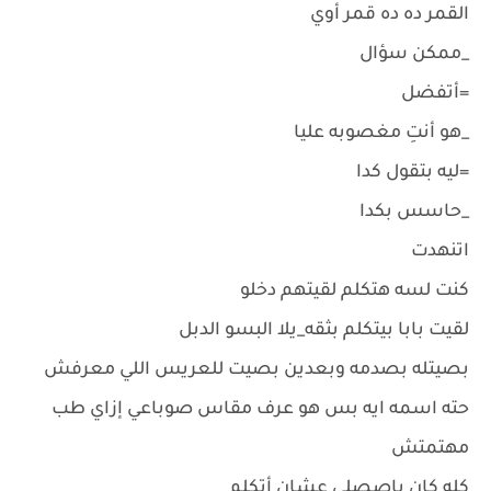
القمر ده ده قمر أوي
_ممكن سؤال
=أتفضل
_هو أنتِ مغصوبه عليا
=ليه بتقول كدا
_حاسس بكدا
اتنهدت
كنت لسه هتكلم لقيتهم دخلو
لقيت بابا بيتكلم بثقه_يلا البسو الدبل
بصيتله بصدمه وبعدين بصيت للعريس اللي معرفش
حته اسمه ايه بس هو عرف مقاس صوباعي إزاي طب
مهتمتش
كله كان باصصلي عشان أتكلم