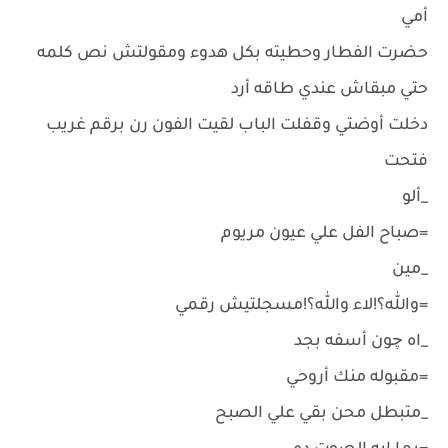
أمي
حضرت الفطار وحطيته بكل هدوء ومقولتش نص كلمه
حتي مبقاش عندي طاقه أرد
دخلت أوضتي وقفلت الباب لقيت الفون رن برقم غريب
فتحت
_ألو
=صباح الفل علي عيون مريوم
_مين
=والله؟!لاء والله؟!مسجلتيش رقمي
_اه چون أسفه بجد
=مقبوله منك أروحي
_متبطل محن بقي علي الصبح