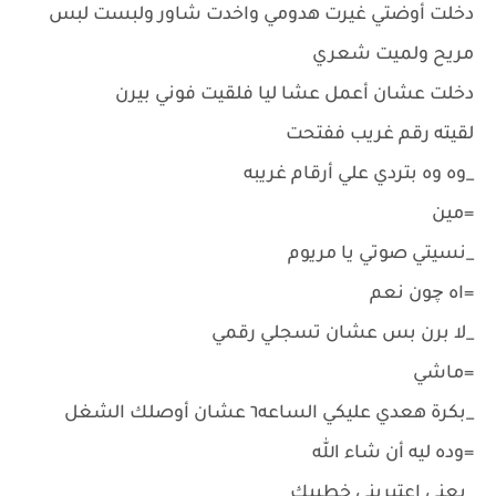
دخلت أوضتي غيرت هدومي واخدت شاور ولبست لبس
مريح ولميت شعري
دخلت عشان أعمل عشا ليا فلقيت فوني بيرن
لقيته رقم غريب ففتحت
_وه وه بتردي علي أرقام غريبه
=مين
_نسيتي صوتي يا مريوم
=اه چون نعم
_لا برن بس عشان تسجلي رقمي
=ماشي
_بكرة هعدي عليكي الساعه٦ عشان أوصلك الشغل
=وده ليه أن شاء الله
_يعني اعتبريني خطيبك