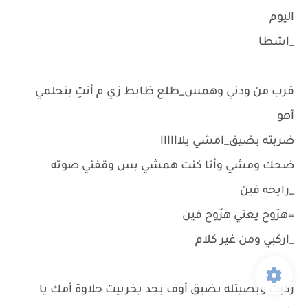
اليوم
_اشطا
قرب من ودني وهمس_طلع ظابط زي م أنتِ بتحلمي
أهو
ضربته بضيق_امشي يلاااااا
ضحك ومشي وأنا كنت همشي بس وقفني صوته
_رايحه فين
=هرَوح يعني هرُوح فين
_اركبي ومن غير كلام
ركبت وبصيتله بضيق أوف بجد يخربيت حلاوة أمك يا