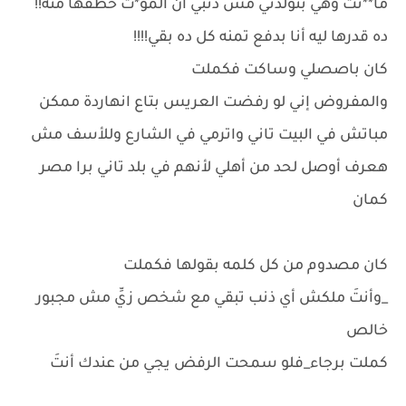
ما**تت وهي بتولدني مش ذنبي أن المو*ت خطفها منه!!
ده قدرها ليه أنا بدفع تمنه كل ده بقي!!!!
كان باصصلي وساكت فكملت
والمفروض إني لو رفضت العريس بتاع انهاردة ممكن
مباتش في البيت تاني واترمي في الشارع وللأسف مش
هعرف أوصل لحد من أهلي لأنهم في بلد تاني برا مصر
كمان
كان مصدوم من كل كلمه بقولها فكملت
_وأنتَ ملكش أي ذنب تبقي مع شخص زيِّ مش مجبور
خالص
كملت برجاء_فلو سمحت الرفض يجي من عندك أنتَ