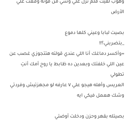
وهوب لقيت قلم نزل علي وشي من قوته وقعت علي
الأرض
بصيت لبابا وعيني كلها دموع
_بتضربني؟!!
=وأكسر دماغك أنا اللي عندي قولته هتتجوزي غصب عن
عين اللي خلفتك وبعدين ده ظابط يا روح أمك أنتِ
تطولي
العريس وأهله هيجو علي ٧ عارفه لو مجهزتيش وفردتي
وشك هعمل فيكي ايه
بصيتله بقهر وحزن ودخلت أوضتي