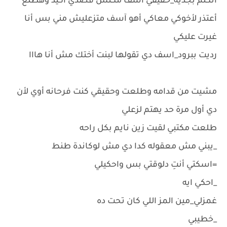
أتكلم بجدية_حقيقي آسف مكنش قصدي أكيد وهطلع
أعتذر لأخوكي معاكي أهو آسف متزعليش مني بس أنا
غيرت عليكي
رديت ببرود_اسف دي تقولها لبنت أختك مش أنا هااا
مشيت من قدامه وطلعت وحقيقي كنت فرحانه أوي لأن
دي أول مرة حد يهتم لزعلي
طلعت مكتبي لقيت زين نايم بكل راحه
_يبني مش معقوله كدا دي مش لوكاندة طنط
=اسكتي أنتِ دلوقتي بس واحكيلي
_احكي ايه
غمزلي_مين المز اللي كان تحت ده
_خطيبي