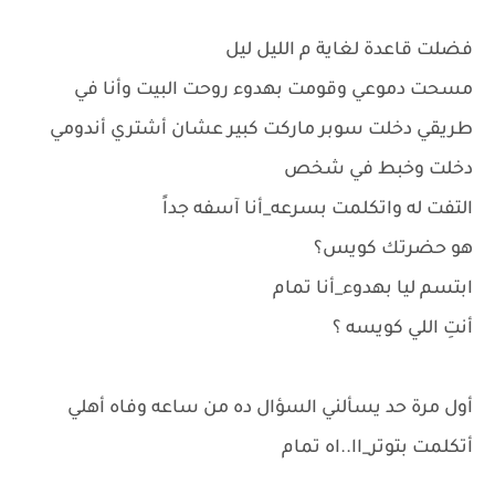
فضلت قاعدة لغاية م الليل ليل
مسحت دموعي وقومت بهدوء روحت البيت وأنا في
طريقي دخلت سوبر ماركت كبير عشان أشتري أندومي
دخلت وخبط في شخص
التفت له واتكلمت بسرعه_أنا آسفه جداً
هو حضرتك كويس؟
ابتسم ليا بهدوء_أنا تمام
أنتِ اللي كويسه ؟
أول مرة حد يسألني السؤال ده من ساعه وفاه أهلي
أتكلمت بتوتر_اا..اه تمام