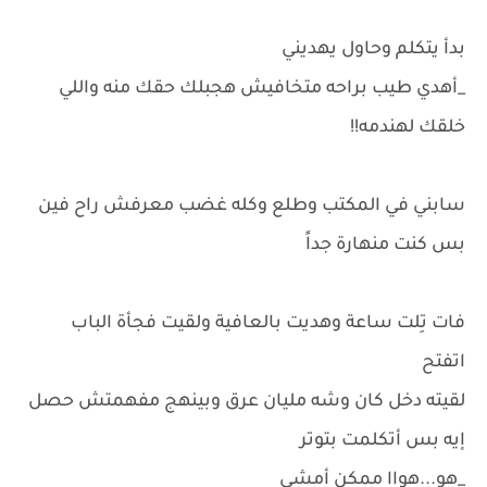
بدأ يتكلم وحاول يهديني
_أهدي طيب براحه متخافيش هجبلك حقك منه واللي
خلقك لهندمه!!
سابني في المكتب وطلع وكله غضب معرفش راح فين
بس كنت منهارة جداً
فات تِلت ساعة وهديت بالعافية ولقيت فجأة الباب
اتفتح
لقيته دخل كان وشه مليان عرق وبينهج مفهمتش حصل
إيه بس أتكلمت بتوتر
_هو...هواا ممكن أمشي