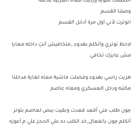
اتطمنت شوية وركبت معاه العربية بتاعته
وصلنا القسم
اتوترت لأني أول مرة أدخل القسم
لاحظ توتري وأتكلم بهدوء _متخافيش أنتِ داخله معايا
مش عايزك تخافي
هزيت راسي بهدوء وفضلت ماشية معاه لغاية مدخلنا
مكتبه ودخل العسكري ومعاه عاصم
چون طلب مني أقعد قعدت وبقيت ببص لعاصم بتوتر
أتكلم چون بانفعال_خد الكلب ده علي الحجز علي م أعوزه