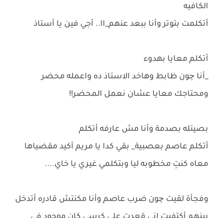
الكافيه
أتكلمت بتوتر وأنا ببعد عنهم_اا.. أجي فين يا أستاذ
أتكلم معايا بهدوء
_أنا چون ظابط وهاخد الاستاذ ده واعمله محضر
ومحتاجك معايا عشان نعمل المحضر!!
بصيتله بصدمة وأنا مش عارفه أتكلم
أتكلم عاصم بعصبية_ بقي كدا يا مريم أكيد مقضياها
معاه كنتِ مخطوبه ليا وبتكلمي غيري يا خاي....
وفجأة لقيت چون ضرب عاصم وأنا مكنتش قادره أتدخل
بينهم أكتفيت إني قعدت علي كرسي كان موجود في