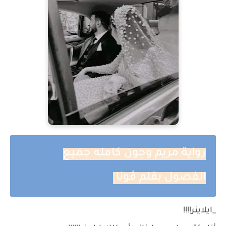
رواية مريم وجون كامله جميع
الفصول بقلم ڤونا
_ايلاينر!!!!