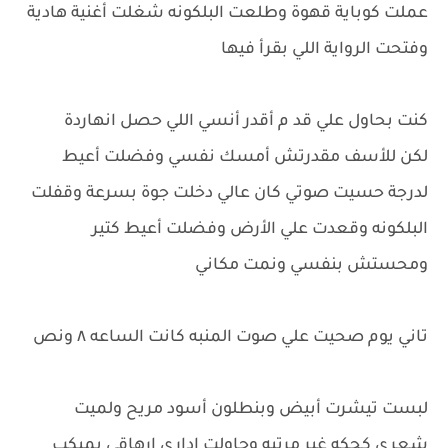
عملت كوباية قهوة وطلعت البلكونه شغلت أغنية هادية
وفتحت الرواية اللي بقرأ فيها
كنت بحاول علي قد م أقدر أنسي اللي حصل انهاردة
لكن للأسف مقدرتش أمسك نفسي وفضلت أعيط
لدرجة حسيت صوتي كان عالي دخلت جوة بسرعة وقفلت
البلكونه وقعدت علي الأرض وفضلت أعيط كتير
ومحستش بنفسي ونمت مكاني
تاني يوم صحيت علي صوت المنبه كانت الساعه ٨ ونص
لبست تيشرت أبيض وبنطلون أسود مريح ولميت
شعري كحكه غير مرتبه وحاولت اداري ارهاقي بميكب