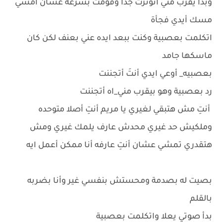
وبدأ يقرب مني اتوترت جداً وقومت بسرعه عشان أمشي
مسك أيدي فجأة
اتكلمت بعصبية وكنت ببعد ايده عني بعنف لكن كان
ماسكها جامد
بعصبيه_ أوعي ايدي أنتَ أتجننت
رد بعصبية وهو بيقرب مني_اه أتجننت
أنتِ مش هتبقي لغيري يا مريم أنتِ أصلا متوحده
وملكيش حد غيري محدش عارف يلمك غيري ومش
هتقدري تمشي عشان أنتِ عارفه أنا ممكن أعمل ايه
بصيت له بصدمة ومحستش بنفسي غير وأنا بضربه
بالقلم
بدأ صوتي يعلا واتكلمت بعصبية