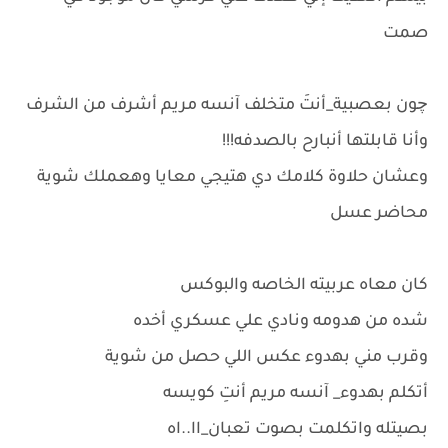
صمت
چون بعصبية_أنتَ متخلف آنسه مريم أشرف من الشرف
وأنا قابلتها أنبارح بالصدفه!!!
وعشان حلاوة كلامك دي هتيجي معايا وهعملك شوية
محاضر عسل
كان معاه عربيته الخاصه والبوكس
شده من هدومه ونادي علي عسكري أخده
وقرب مني بهدوء عكس اللي حصل من شوية
أتكلم بهدوء_ آنسه مريم أنتِ كويسه
بصيتله واتكلمت بصوت تعبان_اا..اه