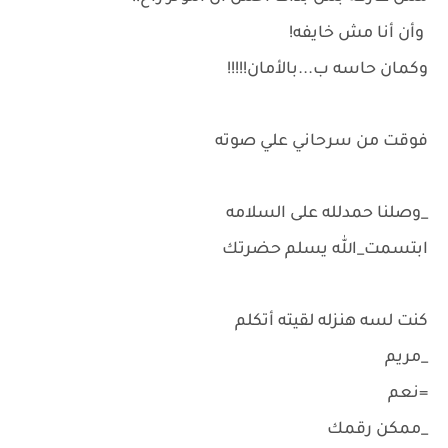
وأن أنا مش خايفه!
وكمان حاسه ب...بالأمان!!!!!
فوقت من سرحاني علي صوته
_وصلنا حمدلله على السلامه
ابتسمت_الله يسلم حضرتك
كنت لسه هنزله لقيته أتكلم
_مريم
=نعم
_ممكن رقمك