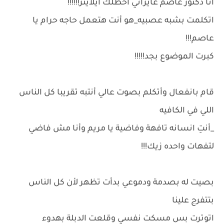
أنا دكتور عاصم عايزاني أحطلك ايلاينر!!!!!!
اتكلمت بشبه عصبيه_هو أنت هتعمل حاجه حرام يا
عاصم!!!
كبرت الموضوع بجد!!!!!
قام بانفعال وأتكلم بصوت عالي أنتبه تقريبا كل الناس
اللي في الكافيه
_أنتِ انسانه تافهة وفاضية يا مريم وأنا مش فاضي
لتفهات واحده زيك!!!
بصيت له بصدمة ودموعي بدأت تظهر لأن كل الناس
بتتفرج علينا
اتوترت بس مسكت نفسي وقلعت الدبلة بهدوء