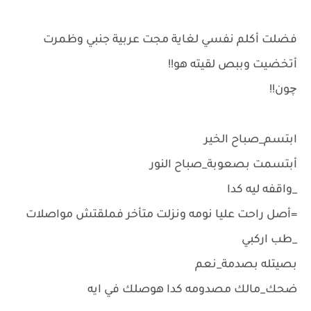
فضلت أكلم نفسي لغاية مجت عربية جنبي وظمرت
أتخضيت وببص لقيته هو!!
چون!!
ابتسم_صباح الخير
أبتسمت بصعوبة_صباح النور
_واقفه ليه كدا
=أصل راحت عليا نومه ونزلت متأخر فملقتش مواصلات
_طب اركبي
بصيتله بصدمة_نعم
ضحك_مالك مصدومه كدا هوصلك في ايه