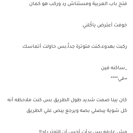
فتح باب العربية ومستناش رد وركب هو كمان
خوفت أعترض ياكُلني
ركبت بهدوء،كنت متوترة جداً،بس حاولت أتماسك
_ساكنه فين
=في****
كان بينا صمت شديد طول الطريق بس كنت ملاحظه أنه
كل شوية يبصلي بصه ويرجع يبص علي الطريق
مش عارفه بس بدأت أحس أن التوتر راح!!