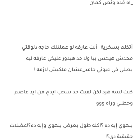
_اه قده ونص كمان
أتكلم بسخرية _أنتِ عارفه لو عملتلك حاجه دلوقتي
محدش هيحس بيا ولا حد هيدور عليكي عارفه ليه
بصلي في عيوني جامد_عشان ملكيش لازمه!!
كنت لسه هرد لكن لقيت حد سحب ايدي من ايد عاصم
وحطني وراه ووو
يلهوي إيه ده ؟!كله طول بعرض يلهوي وإيه ده؟!عضلات
حقيقية دي؟!