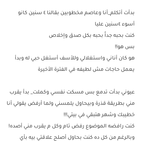
بدأت أتكلم_أنا وعاصم مخطوبين بقالنا ٤ سنين كانو
أسوء ٤سنين عليا
كنت بحبه جداً بحبه بكل صدق وإخلاص
بس هو!!
هو كان أناني واستغلالي وللأسف أستغل حبي له وبدأ
يعمل حاجات مش لطيفه في الفترة الأخيرة
عيوني بدأت تدمع بس مسكت نفسي وكملت_ بدأ يقرب
مني بطريقة قذرة وبيحاول يلمسني ولما أرفض يقولي أنا
خطيبك وشهر هتبقي في بيتي!!!
كنت رافضه الموضوع رفض تام وكل م يقرب مني أصده!
وبالرغم من كل ده كنت بحاول أصلح علاقتي بيه بأي