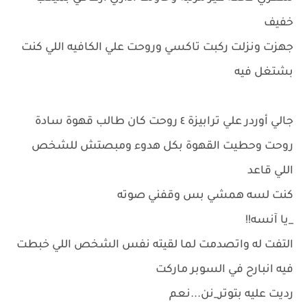
خفيف
جهزت ونزلت ركبت تاكسي وروحت علي الكافيه اللي كنت
بشتغل فيه
جالي أوردر علي ترابيزة ٤ روحت كان طالب قهوة سادة
روحت وحطيت القهوة بكل هدوء ومبصتش للشخص
اللي قاعد
كنت لسه همشي بس وقفني صوته
_يا آنسه!!
التفت له واتصدمت لما لقيته نفس الشخص اللي خبطت
فيه انبارح في السوبر ماركت
رديت عليه بتوتر_نن...نعم