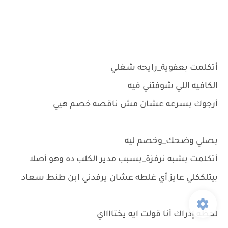
أتكلمت بعفوية_رايحه شغلي
الكافيه اللي شوفتني فيه
أرجوك بسرعه عشان مش ناقصه خصم هيي
بصلي وضحك_وخصم ليه
أتكلمت بشبه نرفزة_بسبب مدير الكلب ده وهو أصلا
بيتلككلي عايز أي غلطه عشان يرفدني ابن طنط سعاد
لحظه إدراك أنا قولت ايه يختااااي