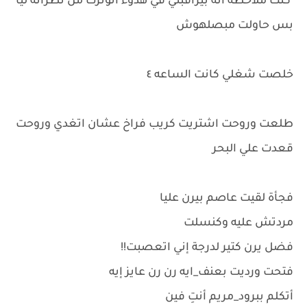
كنت ملاحظه أنه بيراقبني في هدوء اتوترت من نظراته ليا
بس حاولت مبصلهوش
خلصت شغلي كانت الساعه ٤
طلعت وروحت اشتريت كريب فراخ عشان اتغدي وروحت
قعدت علي البحر
فجأة لقيت عاصم بيرن عليا
مردتش عليه وكنسلت
فضل يرن كتير لدرجة إني اتعصبت!!
فتحت ورديت بعنف_ايه رن رن عايز إيه
أتكلم ببرود_مريم أنتِ فين