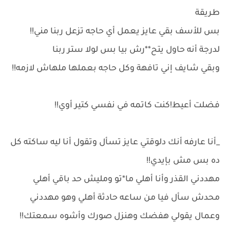
طريقة
بس للأسف بقي عايز يعمل أي حاجه تزعل ربنا مني!!
لدرجة أنه حاول يتح**رش بيا بس لولا ستر ربنا
وبقي شايف إني تافهة وكل حاجه بعملها ملهاش لازمه!!
فضلت أعيط!كنت كاتمه في نفسي كتير أوي!!
_أنا عارفه أنك دلوقتي عايز تسأل وتقول أنا ليه ساكته كل
ده بس مش بإيدي!!
مهددني القذر وأنا أهلي ما*تو ومليش حد باقي أهلي
محدش سأل فيا من ساعه حادثة أهلي وهو مهددني
وعمال يقولي هفضك وهنزل صورك وأشوه سمعتك!!