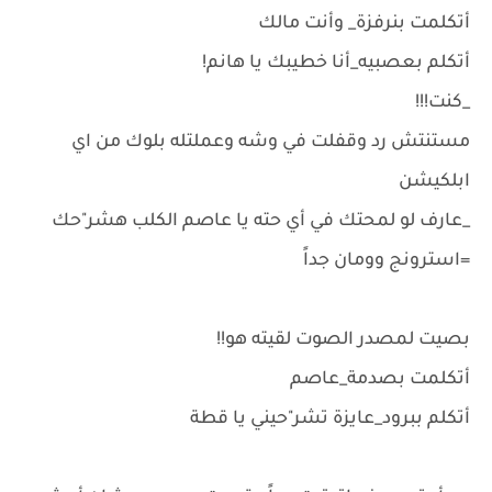
أتكلمت بنرفزة_ وأنت مالك
أتكلم بعصبيه_أنا خطيبك يا هانم!
_كنت!!!
مستنتش رد وقفلت في وشه وعملتله بلوك من اي
ابلكيشن
_عارف لو لمحتك في أي حته يا عاصم الكلب هشر"حك
=استرونج وومان جداً
بصيت لمصدر الصوت لقيته هو!!
أتكلمت بصدمة_عاصم
أتكلم ببرود_عايزة تشر"حيني يا قطة