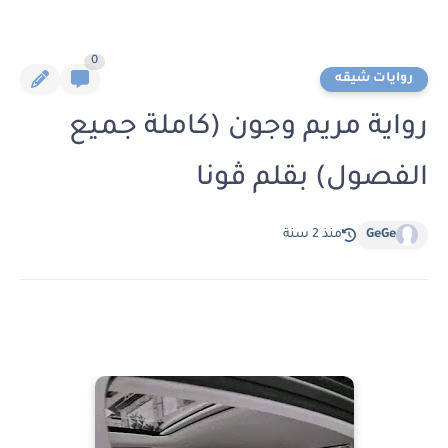
0
روايات شيقه
رواية مريم وجون (كاملة جميع
الفصول) بقلم ڤونا
GeGe
منذ 2 سنة