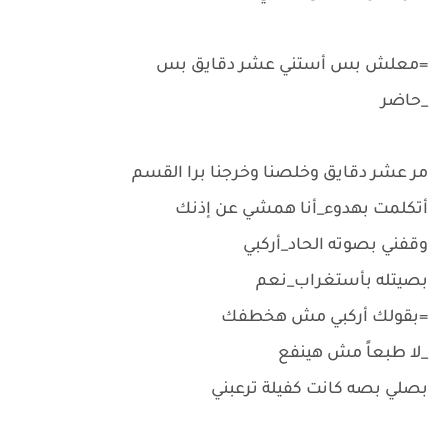
=معلش بس أستني عشر دقايق بس
_حاضر
مر عشر دقايق وخلصنا وخرجنا برا القسم
أتكلمت بهدوء_أنا همشي عن إذنك
وقفني بصوته الحاد_أركبي
بصيتله بأستغراب_نعم
=بقولك أركبي مش هخطفك
_لا طبعاً مش هينفع
بصلي بصه كانت كفيلة ترعبني