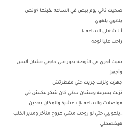
صحيت تاني يوم ببص في الساعه لقيتها ٩ونص
يلهوي يلهوي
أنا شغلي الساعه ١٠
راحت عليا نومه
بقيت أجري في الأوضه بدور علي حاجتي عشان ألبس
وأجهز
جهزت ونزلت جريت حتي مفطرتش
نزلت بسرعه وعشان حظي كان سُكر مكنش في
مواصلات والساعه ١٠إلا عشرة والمكان بعدين
_يلهوييي حتي لو روحت مشي هروح متأخر ومدير الكلب
هيخصملي