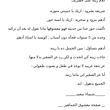
شريفه بشرود : ازيك يا حبيبتي منوره.
أدهم ببرود و سخرية : ازيك يا انسه حور.
تألمت حور جدا من حديثه فهو معشوقها ماذا تقول له بعد أن تركته
وحده من 5 سنوات فجأه دون أسباب : كويسه يا استاذ أدهم.
أدهم بتساؤل : مين الجميل ده يا زينه.
جاءت زينه كي اتحدث و لكن رد عز الصغير بدلا منها.
عز بثقة غريبه لا توجد في طفل و بصوت طفولي :
أنا عز الصغير ابن ماما زينه.
الجميع بذهول : اية.
______شيماء سعيد______
__ صفحة معشوق الجماهير ___