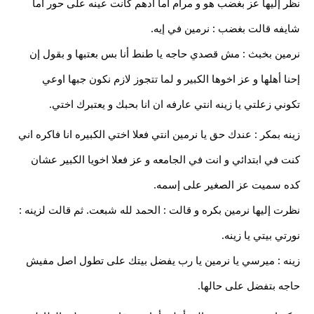
نظر إليها عز بغضب هو و مرام أما أدهم كانت عينه على حور أما
شايفه قالت بغضب : نرمين في إيه.
نرمين بخبث : مش قصدي حاجه يا طنط أنا بس بعتبها و بقول إن
إحنا أهلها و عز اخوها الكبير و لما تتجوز لازم نكون جبها اوعي
تكوني زعلتي يا زينه انتي عارفه ان انا بحبك و يعتبرك اختي.
زينه بمكر : عندك حق يا نرمين انتي فعلا اختي الكبيره انا فاكره اني
كنت في ابتدائي و انت في الجامعه و عز فعلا اخويا الكبير عشان
كده سميت عز الصغير على إسمه.
نظرت إليها نرمين بكره و قالت : الحمد لله شبعت. ثم قالت لزينه :
نورتي بيتي يا زينه.
زينه : ميرسي يا نرمين يا رب يفضل بيتك على تطول اصل مفيش
حاجه بتفضل على حالها.