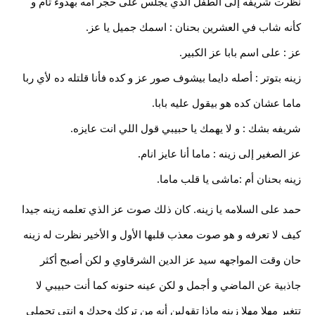
نظرت شريفه إلى الطفل الذي يجلس على حجر أمه بهدوء تام و
كأنه شاب في العشرين بحنان : اسمك جميل يا عز.
عز : على اسم بابا عز الكبير.
زينه بتوتر : أصله دايما بيشوف صور عز و كده فأنا قلتله ده لأي ربا
ماما عشان كده هو بيقول عليه بابا.
شريفه بشك : و لا يهمك يا حبيبي قول اللي انت عايزه.
عز الصغير إلى زينه : ماما أنا عايز انام.
زينه بحنان أم :ماشى يا قلب ماما.
حمد على السلامه يا زينه. كان ذلك صوت عز الذي تعلمه زينه جيدا
كيف لا تعرفه و هو صوت معذب قلبها الأول و الأخير نظرت له زينه
حان وقت المواجهه سيد عز الدين الشرقاوي و لكن أصبح أكثر
جاذبية عن الماضي و أجمل و لكن عينه حنونه كما أنت حبيبي لا
تتغير مهلا مهلا زينه ماذا تقولين أنه من تركك وحدك و انتي تحملي