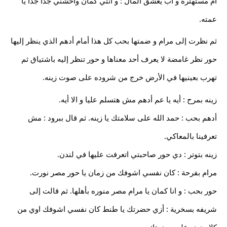
أم مستهتره و اب يعشق المال : و انتي كمان واحشني جدا جدا يا
عمته.
ثم نظرت إلى مرام و ضمتها بحب كل هذا أمام أدهم الذي ينظر إليها
حور نظر غامضة لا يعرف أحد معناها و حور تنظر إليه باشتياق ثم
تهرب بعينيها في الأرض خرج من شروده على صوت زينه.
زينه بمرح : أيه يا عم أدهم مش هتسلم عليا و الا أيه.
أدهم بحب : حمد الله على سلامتك يا زينه. ثم قال ببرود : مش
تعرفينا بالمعاكي.
زينه بتوتر : دي حور صاحبتي اتعرفت عليها في لندن.
مرام بفرحة : كان نفسي اشوفك من زمان يا حور مصر نورت.
حور بحب : و انا كمان يا مرام مصر منوره بأهلها. ثم قالت إلى
شريفه بسخرية : أزي حضرتك يا طنط كان نفسي اشوفك اوي من
كلام زينه على حضرتك.