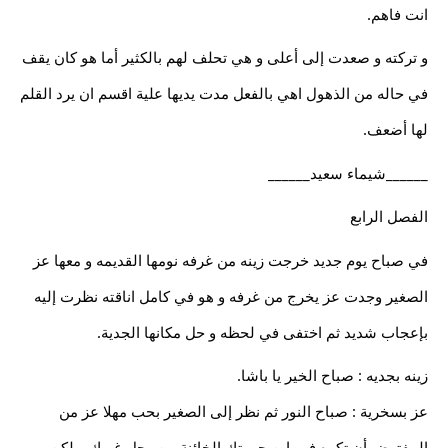
انت فاهم.
و تركته و صعدت إلى أعلى و هي تحلف لهم بالكثير أما هو كان يقف
في حاله من الذهول اهي بالفعل مدت يديها علية اقسم ان يرد القلم
لها أضعف.
______شيماء سعيد______
الفصل الرابع
في صباح يوم جديد خرجت زينه من غرفه نومها القديمه و معها عز
الصغير وجدت عز يخرج من غرفه و هو في كامل اناقته نظرت إليه
بإعجاب شديد ثم اختفى في لحظه و حل مكانها الجدية.
زينه بجديه : صباح الخير يا باشا.
عز بسخرية : صباح النور ثم نظر إلى الصغير بحب مهلا عز من
المفترض أن تكره فهو ابن حبيبتك الخائنة من رجل غيرك و لكن