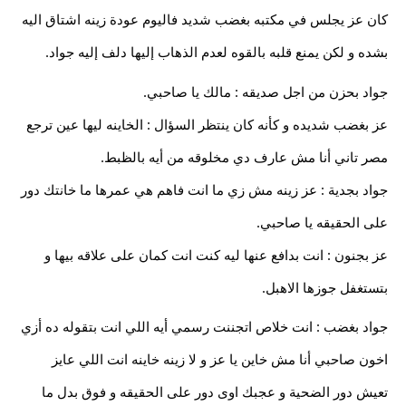
كان عز يجلس في مكتبه بغضب شديد فاليوم عودة زينه اشتاق اليه
بشده و لكن يمنع قلبه بالقوه لعدم الذهاب إليها دلف إليه جواد.
جواد بحزن من اجل صديقه : مالك يا صاحبي.
عز بغضب شديده و كأنه كان ينتظر السؤال : الخاينه ليها عين ترجع
مصر تاني أنا مش عارف دي مخلوقه من أيه بالظبط.
جواد بجدية : عز زينه مش زي ما انت فاهم هي عمرها ما خانتك دور
على الحقيقه يا صاحبي.
عز بجنون : انت بدافع عنها ليه كنت انت كمان على علاقه بيها و
بتستغفل جوزها الاهبل.
جواد بغضب : انت خلاص اتجننت رسمي أيه اللي انت بتقوله ده أزي
اخون صاحبي أنا مش خاين يا عز و لا زينه خاينه انت اللي عايز
تعيش دور الضحية و عجبك اوى دور على الحقيقه و فوق بدل ما