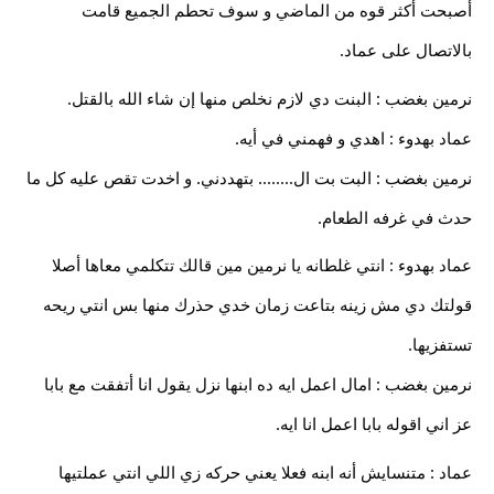
أصبحت أكثر قوه من الماضي و سوف تحطم الجميع قامت
بالاتصال على عماد.
نرمين بغضب : البنت دي لازم نخلص منها إن شاء الله بالقتل.
عماد بهدوء : اهدي و فهمني في أيه.
نرمين بغضب : البت بت ال........ بتهددني. و اخدت تقص عليه كل ما
حدث في غرفه الطعام.
عماد بهدوء : انتي غلطانه يا نرمين مين قالك تتكلمي معاها أصلا
قولتك دي مش زينه بتاعت زمان خدي حذرك منها بس انتي ريحه
تستفزيها.
نرمين بغضب : امال اعمل ايه ده ابنها نزل يقول انا أتفقت مع بابا
عز اني اقوله بابا اعمل انا ايه.
عماد : متنسايش أنه ابنه فعلا يعني حركه زي اللي انتي عملتيها