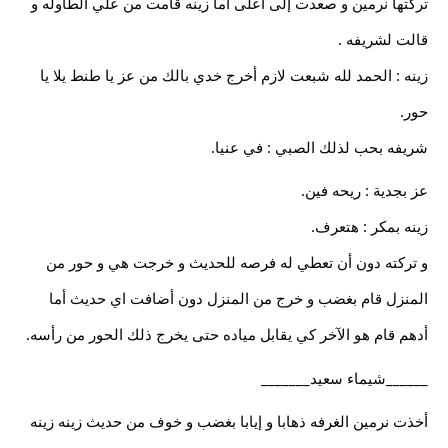
تركتها نرمين و صعدت إلى أعلى أما زينه قامت من علي الطاوله و
قالت لشريفه .
زينه : الحمد لله شبعت لازم أخرج خدي بالك من عز يا طنط يلا يا
حور.
شريفه بحب لذلك الصبي : في عنيا.
عز بجدية : ريحه فين.
زينه بمكر : هتعرف.
و تركته دون أن تعطي له فرصه للحديث و خرجت هي و حور من
المنزل قام بغضب و خرج من المنزل دون أضافت اي حديث أما
أدهم قام هو الآخر كي يقابل مياده حتى يخرج ذلك الحور من رأسه.
______شيماء سعيد_______
أخذت نرمين الغرفه ذهابا و إيابا بغضب و خوف من حديث زينه زينه