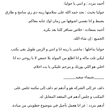
أحمد بتردد : و انتي يا جوليا.
جوليا بخبث : بجد حمد الله على سلامتها زينه دي زي سامح و طارق
بضبط و انا نفسي اشوفها من زمان اوك جايه معاكم.
أحمد بسعاده : خلاص نسافر كلنا بعد بكره.
الجميع : إن شاء الله.
جوليا بداخلها : ماشى يا زينه انا و انتي و الزمن طويل بقى يكتب
ليكي تلت ماله و انا اطلع من المولد بلا حمص لا يا روحي ده انا
اخلي هو اللي يورثك و يترحم عليكي يا بت احلام.
______شيماء سعيد_______
دلف عز إلى الشركه هو و أدهم ثم دلف إلى مكتبه جلس على
المكتب و جلس أدهم في المقعد المقابل له.
أدهم بتردد : عز انا هعمل تأجيل في موضوع خطوبتي من ميادة.