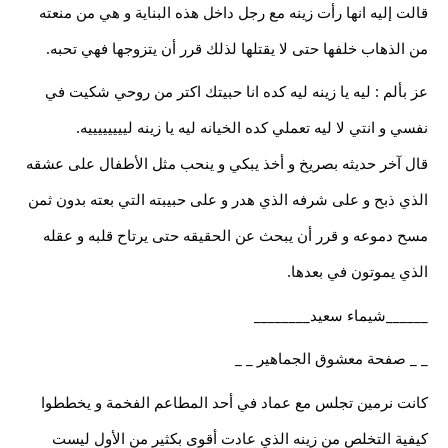
قالت إليه انها رأت زينه مع رجل داخل هذه البناية و هي من منعته
من الذهاب خلفها حتى لا يقتلها لذلك قرر أن يتزوجها فهي تحبه.
عز بألم : ليه يا زينه ليه كده انا حبيتك اكتر من روحي شكيت في
نفسي و انتي لا ليه تعملي كده الخيانه ليه يا زينه لييييييييه.
قال آخر حديثه بصريخ و أخذ يبكي و ينحب مثل الأطفال على عشقه
الذي ذبح و على شرفه الذي هدر و على حبيبته التي بعته بدون ثمن
مسح دموعه و قرر أن يبحث عن الحقيقه حتى يرتاح قلبه و عقله
الذي يموتون في بعدها.
______شيماء سعيد________
_ _ صفحة معشوق الجماهير _ _
كانت نرمين تجلس مع عماد في أحد المطاعم الفخمة و يخططوا
كيفية التخلص من زينه الذي عادت أقوى بكثير من الأول ليست