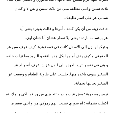
تلات سنين و انتي مطلقه مني من تلات سنين و نص لا و كمان
تسمى عز على اسم طليقك.
خافت زينه من أن يكن كشف أمرها و قالت بتوتر : يعني أيه.
عز بإبتسامه بارده : يعني يلا نفطر عشان أنا جعان اوي.
و تركها و نزل إلى الأسفل كانت في قمه توترها كيف عرف سن عز
الحقيقي و كيف يقف أمامها بكل هذه الثقه و البرود معا نزلت خلفه
و هي في نفسها تريد العوده الى لندن عز إذا عرف أنه والد عز
الصغير سوف يأخذه منها. جلست على طاولة الطعام و وضعت عز
الصغير بجانبها بحماية.
نرمين بسخرية : مش عيب يا زينه تتجوزي من وراء باباكي و امك. ثم
أكملت بشماته : آه سوري نسيت انهم رموكي من و انتي صغيره.