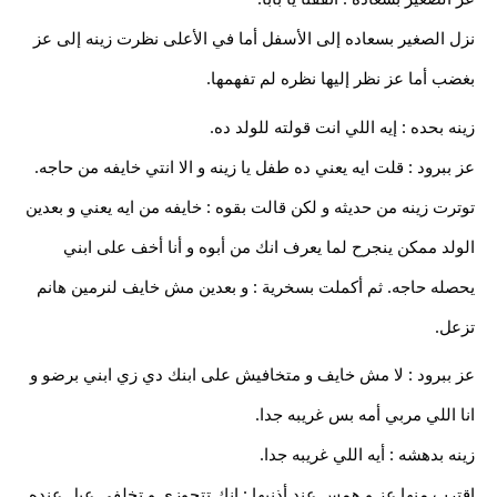
نزل الصغير بسعاده إلى الأسفل أما في الأعلى نظرت زينه إلى عز
بغضب أما عز نظر إليها نظره لم تفهمها.
زينه بحده : إيه اللي انت قولته للولد ده.
عز ببرود : قلت ايه يعني ده طفل يا زينه و الا انتي خايفه من حاجه.
توترت زينه من حديثه و لكن قالت بقوه : خايفه من ايه يعني و بعدين
الولد ممكن ينجرح لما يعرف انك من أبوه و أنا أخف على ابني
يحصله حاجه. ثم أكملت بسخرية : و بعدين مش خايف لنرمين هانم
تزعل.
عز ببرود : لا مش خايف و متخافيش على ابنك دي زي ابني برضو و
انا اللي مربي أمه بس غريبه جدا.
زينه بدهشه : أيه اللي غريبه جدا.
اقترب منها عز و همس عند أذنيها : انك تتجوزي و تخلفي عيل عنده