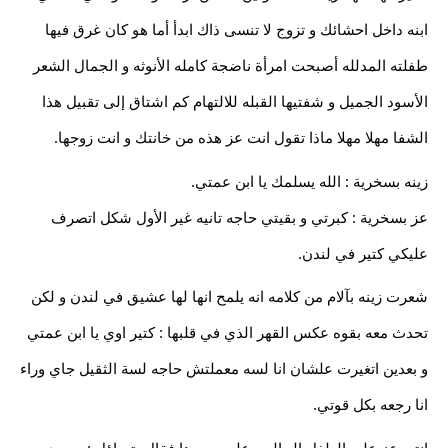
ابنه داخل احشائك و تزوج لا تنسى ذاك ابدأ أما هو كان غرق فيها
طفلته المدلله أصبحت امرأة ناضجة كامله الأنوثه و الجمال الشعر
الأسود الجميل و شفتيها القبله للالتهام كم اشتاق إلى تقبيل هذا
الشفا مهلا مهلا ماذا تقول انت عز هذه من خانتك و انت زوجها.
زينه بسخرية : الله يسلمك يا ابن عمتي.
عز بسخرية : كبرتي و بقيتي حاجه تانيه غير الأول شكل اتصرف
عليكي كتير في لندن.
شعرت زينه بآلام من كلامه انه يلمح انها لها عشيق في لندن و لكن
تحدث معه بقوه عكس القهر الذي في قلبها : كتير اوي يا ابن عمتي
و بعدين اتغيرت علشان انا لسه معملتش حاجه لسة الثقيل جاي وراء
انا رجعه بكل قوتي.
انتبه عز على الطفل الجالس على حجرها فقال بتساؤل : مين ده.