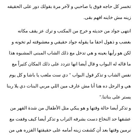
تخسر كل حاجه فوق يا صاحبي و لآخر مرة بقولك دور على الحقيقه
زينه مش خاينه افهم بقى.
انتهى جواد من حديثه و خرج من المكتب و ترك عز يقف مكانه
بغضب و ذهول احقا ما يقوله جواد حقيقي و معشوقته لم تخونه و
لكن هو رأيها بعينه و هي تدخل مع ذلك الشاب المبنى المشبوه هذا
ما قاله له البواب و قال أيضا انها تتردد على ذلك المكان كثيراً مع
نفس الشاب و تذكر قول البواب " دي ست ملعب يا باشا و كل يوم
هي و الرجل ده هنا أنا مش عارف مين اللي مربي البنات دي يلا ربنا
يستر على بناتنا."
و تذكر أيضا حالة وقتها و هو يبكي مثل الأطفال من شدة القهر من
عشقها حد النخاع دست بشرفه التراب و تذكر أيضا كيف وقفت مع
نرمين وقتها بعد أن كشفت زينه أمامه على حقيقتها القزره هي من