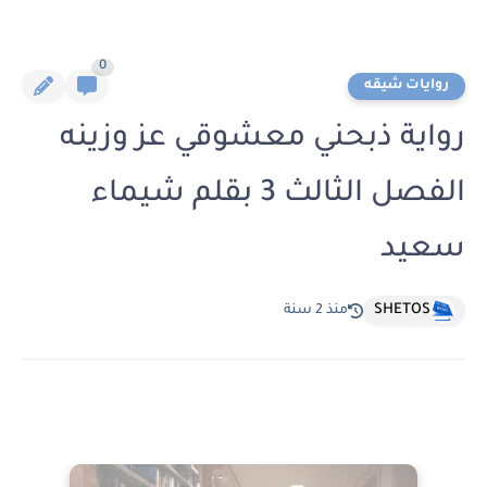
0
روايات شيقه
رواية ذبحني معشوقي عز وزينه
الفصل الثالث 3 بقلم شيماء
سعيد
SHETOS
منذ 2 سنة