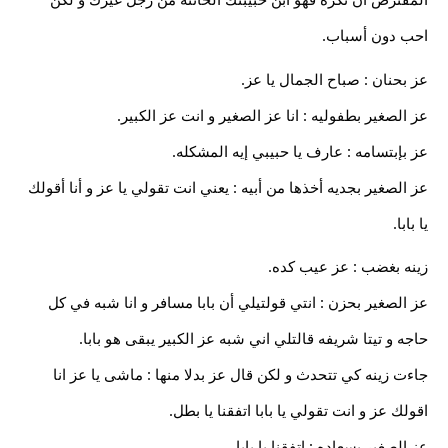
احب دون أسباب.
عز بحنان : صباح الجمال يا عز.
عز الصغير بطفوليه : انا عز الصغير و انت عز الكبير.
عز بإبتسامه : عارف يا حبيبي إيه المشكله.
عز الصغير بجديه أخذها من أبيه : يعني انت تقولي يا عز و أنا أقولك
يا بابا.
زينه بغضب : عز عيب كده.
عز الصغير بحزن : انتي قولتيلي أن بابا مسافر و انا شبه في كل
حاجه و تيتا شريفه قالتلي اني شبه عز الكبير يبقى هو بابا.
جاءت زينه كي تتحدث و لكن قال عز بدلا منها : ماشى يا عز انا
اقولك عز و انت تقولي يا بابا اتفقنا يا بطل.
عز الصغير بسعاده : اتفقنا يا بابا.