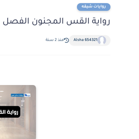
روايات شيقه
رواية القس المجنون الفصل الخامس وا
Aisha 654321
منذ 2 سنة