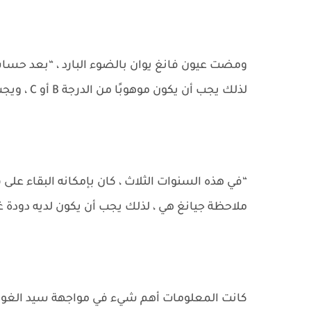
ومضت عيون فانغ يوان بالضوء البارد ، “بعد حساب 
لذلك يجب أن يكون موهوبًا من الدرجة B أو C ، ويجب أن تتمتع فجوته بسعة حوالي 40-70٪ من الجوهر البدائي.”
“في هذه السنوات الثلاث ، كان بإمكانه البقاء عل
ملاحظة جيانغ هي ، لذلك يجب أن يكون لديه دودة غ
كانت المعلومات أهم شيء في مواجهة سيد الغو.