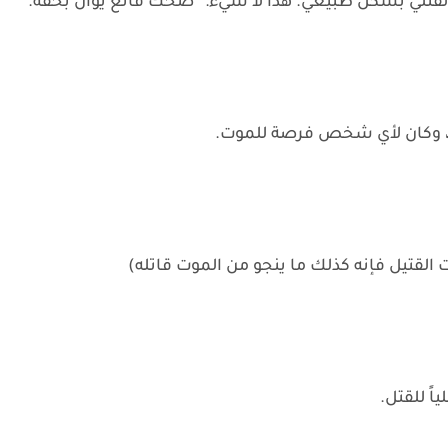
وا لقتلي بشكل طبيعي. هذا لا شيء.” ضحك فانغ يوان بخفة.
، وكان لأي شخص فرصة للموت.
موت القتيل فإنه كذلك ما ينجو من الموت قاتله)
اً للقتل.