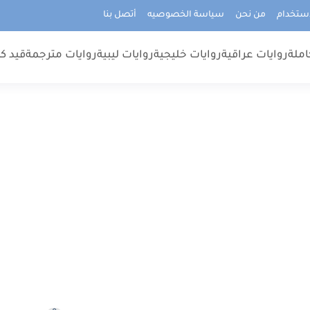
استخدام
من نحن
سياسة الخصوصيه
أتصل بنا
املة
روايات عراقية
روايات خليجية
روايات ليبية
روايات مترجمة
قيد كت