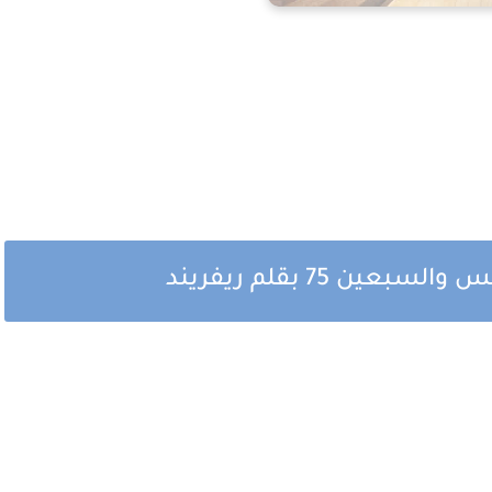
ن 75 بقلم ريفريند