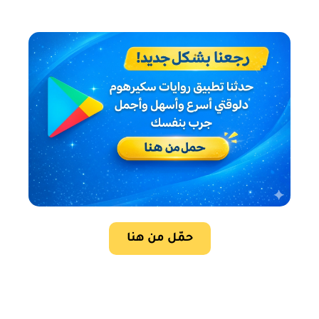
حمّل من هنا