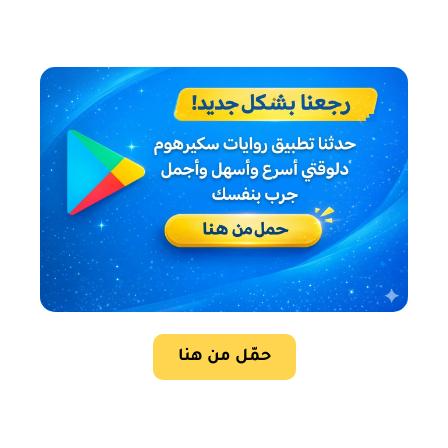
حمّل من هنا