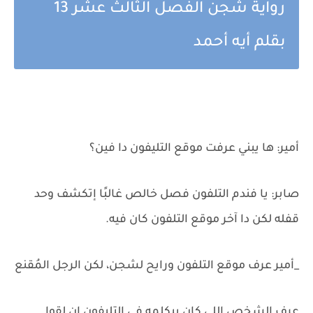
رواية شجن الفصل الثالث عشر 13
بقلم أيه أحمد
أمير: ها يبني عرفت موقع التليفون دا فين؟
صابر: يا فندم التلفون فصل خالص غالبًا إتكشف وحد
قفله لكن دا آخر موقع التلفون كان فيه.
_أمير عرف موقع التلفون ورايح لشجن، لكن الرجل المُقنع
عرف الشخص اللي كان بيكلمه في التليفون إن لقوا