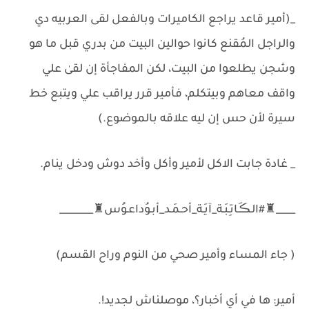
_(أمير قاعد يراجع الكاميرات وبالفعل لقى العربيه دي
والراجل المُقنع كانوا حوالين البيت من بدري قبل ما هو
وشجن يطلعوا من البيت، لكن المفاجأة إن لقىٰ علي
واقف معاهم وبيتكلم، فأمير قرر يراقب علي ويتبع خط
سيرة لأن حس إن ليه علاقه بالموضوع.)
_ غادة جابت الاكل لأمير وأكل وأخد دوش ودخل ينام.
____♜#الـڪَـاتِـبَـة_آيَـة_أحـمَـد_أبـوُداعـوُس♜_______
( جاء المساء وأمير صحي من النوم وراح القسم)
أمير: ها في أي أخبار؟، موصلناش لجديد!.