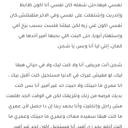
نغسي فيها،حتىٰ شغله كان نفسي أنا اكون ظابط
وإتدربت وإشتغلت على نفسي وفي الاخر متقبلتش،كان
نفسي اكون غني زيه لكن عيلتنا فلست بسبب بزخ أمي
وإستهتار أبويا، حتى البنت اللي بحبها أمير أخدها هي
كمان، إنتي ليا أنا وبس يا شجن.
شجن:أنت مريض، أنا ولا كنت ليك ولا في حياتي هبقا
ليك، لو مفيش غيرك في الدنيا مستحيل كنت أقبل بيك ،
انا عمري ما حبيتك ولا حبيت حد غير أمير، أنا بس كنت
بديك فرصه من زنك وتلزيقك لكن في الوقت الجد طلعت
مش راجل وإتخليت وأنا بحمد ربنا إن دا حصل لأن عمري
ما كنت هبقا سعيده معاك وعمري ما حبيتك وعمري ما
كنت أحلم بحد زي أمير، أنا مستحيل اكون لحد غير أمير.