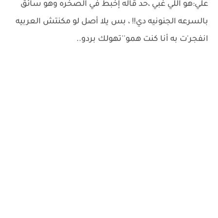
علي:هو اللي غبي ،حد قاله إخبط في الصخره وهو سائق
بالسرعه الجنونيه دي!! ، بس يلا أصل لو مكنتش العربيه
انفجر'ت به أنا كنت همو''تهولك بردو..