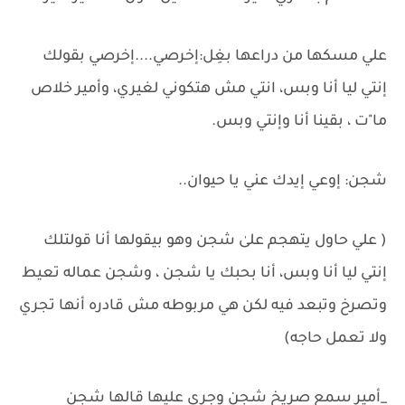
علي مسكها من دراعها بغِل:إخرصي....إخرصي بقولك
إنتي ليا أنا وبس، انتي مش هتكوني لغيري، وأمير خلاص
ما"ت ، بقينا أنا وإنتي وبس.
شجن: إوعي إيدك عني يا حيوان..
( علي حاول يتهجم علىٰ شجن وهو بيقولها أنا قولتلك
إنتي ليا أنا وبس، أنا بحبك يا شجن ، وشجن عماله تعيط
وتصرخ وتبعد فيه لكن هي مربوطه مش قادره أنها تجري
ولا تعمل حاجه)
_أمير سمع صريخ شجن وجري عليها قالها شجن