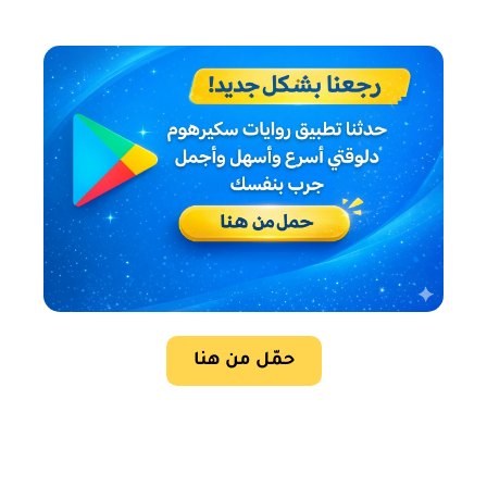
حمّل من هنا