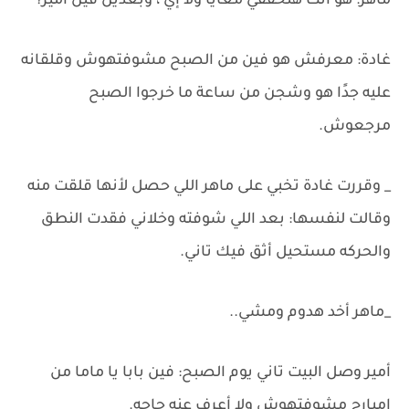
ماهر: هو أنت هتحققي معايا ولا إي ، وبعدين فين أمير؟
غادة: معرفش هو فين من الصبح مشوفتهوش وقلقانه
عليه جدًا هو وشجن من ساعة ما خرجوا الصبح
مرجعوش.
_ وقررت غادة تخبي على ماهر اللي حصل لأنها قلقت منه
وقالت لنفسها: بعد اللي شوفته وخلاني فقدت النطق
والحركه مستحيل أثق فيك تاني.
_ماهر أخد هدوم ومشي..
أمير وصل البيت تاني يوم الصبح: فين بابا يا ماما من
امبارح مشوفتهوش ولا أعرف عنه حاجه.