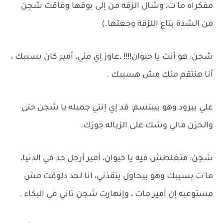
مفكراه ما'ت، وشال الزقه من إلى بوقها وفاقت شجن
من الشدة بتاع اللزقة وجعتها.)
شجن: هو أنت يا حيوان!!!! ،عاوز إي مني، أمير كان بسببك ،
أنا هنتقم منك مش هسيبك .
علي ببرود وهو بيبتسم: قد إي إنتي جميله يا شجن حتىٰ
والحزن مالي وشك علىٰ الزباله جوزك.
شجن: متغلطش فيه يا حيوان، أمير أرجل حد في الدنيا،
ما'ت بسببك وهو بيحاول ينقذني، انا لحد دلوقت مش
مستوعبه إن أمير مات ، وإنهارت شجن تاني في البكاء .