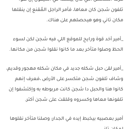
تلفون شجن كان معاها، فأمر الراجل المُقنع إن ينقلها
مكان تاني وهو هيحصلهم علىٰ هناك.
_أمير أخد قوة ورايح للموقع اللي فيه شجن لكن لسوء
الحظ وصلوا متأخر بعد ما كانوا نقلوا شجن من مكانها.
_أمير لقىٰ حبل شكله جديد في مكان شكله مهجور وقديم،
وشاف تلفون شجن متكسر على الأرض ،فعرف إنهم
كانوا هنا والحبل دا شجن كانت مربوطه به وإكتشفوا إن
تلفونها معاها وكسروه وقلقت علىٰ شجن أكتر.
أمير بعصبيه بيخبط إيده في الجدار: وصلنا متأخر نقلوها