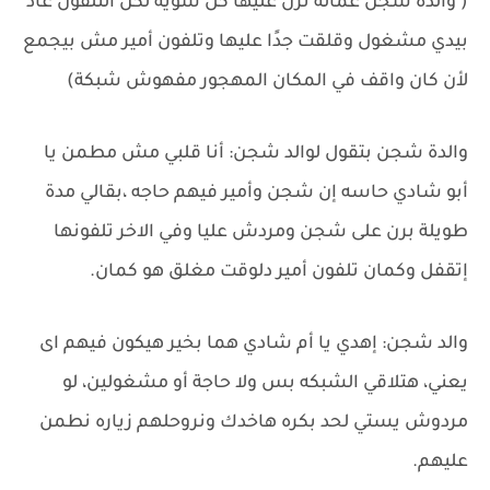
( والدة شجن عماله ترن عليها كل شويه لكن التلفون عاد
بيدي مشغول وقلقت جدًا عليها وتلفون أمير مش بيجمع
لأن كان واقف في المكان المهجور مفهوش شبكة)
والدة شجن بتقول لوالد شجن: أنا قلبي مش مطمن يا
أبو شادي حاسه إن شجن وأمير فيهم حاجه ،بقالي مدة
طويلة برن على شجن ومردش عليا وفي الاخر تلفونها
إتقفل وكمان تلفون أمير دلوقت مغلق هو كمان.
والد شجن: إهدي يا أم شادي هما بخير هيكون فيهم اى
يعني، هتلاقي الشبكه بس ولا حاجة أو مشغولين، لو
مردوش يستي لحد بكره هاخدك ونروحلهم زياره نطمن
عليهم.