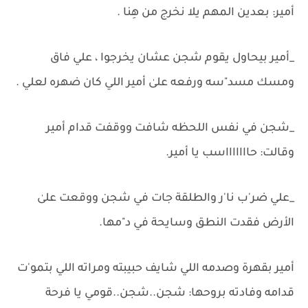
أمير: بعدين المهم يلا نخرج من هِنا .
_أمير بيحاول يقوم شجن عشان يخرجوا ، علي فاق
ومسك مسد"سه ورفعه علىٰ أمير اللي كان ضهره لعلي .
_شجن في نفس اللحظه شافت ووقفت قدام أمير
وقالت: حاااااااسب يا أمير.
_علي ضر'ب نا'ر والطلقة جات في شجن ووقعت علىٰ
الأرض فقدت النطق وسايحة في د"مها.
أمير بقهرة وصدمه اللي شايف حبيبته ومراته اللي بتمو'ت
قدامه وفادته بروحها: شجن..شجن..قومي يا فرحة