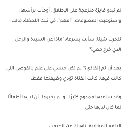
لم تبدو فايزة منزعجة على الإطلاق. أومأت برأسها،
واستوعبت المعلومات. "أفهم". في تلك اللحظة، قالت:
تذكرت شيئا. سألت بسرعة، "ماذا عن السيدة والرجل
الذي خرج معي؟"
بعد أن تم إنقاذي؟" لم تكن جيسي على علم بالفوضى التي
كانت فيها. كانت الفتاة تؤدي وظيفتها فقط،
وقد ساعدها ممدوح كثيرًا. لو لم يخبرها بأن لديها أطفالًا،
لما كان لديها حتى
الدافع للمغادرة، ناهيك عن الهروب.