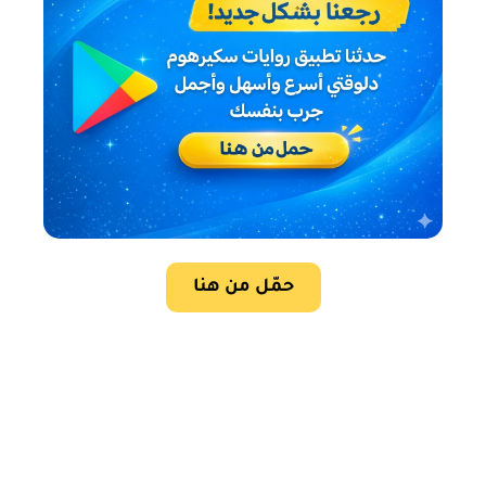
حمّل من هنا