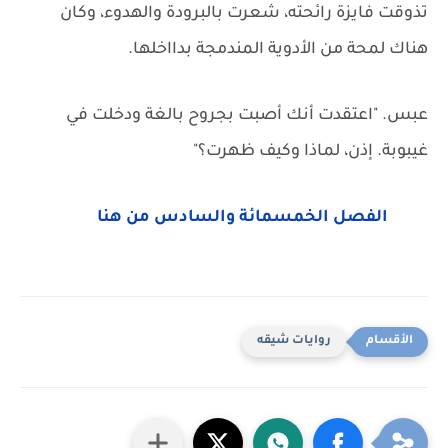
تذوقت فايزة رائحته، شعرت بالبرودة والهدوء، وكان
هناك لمحة من الأدوية المندمجة بدااخلها.
عبس. "اعتقدت أنك أصبت بجروح بالغة ودخلت في
غيبوبة. إذن، لماذا وكيف ظهرت؟"
الفصل الخمسمائة والسادس من هنا
روايات شيقه