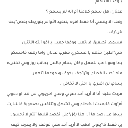
يتوعد بالانتقام .
عدنان: هل سمع كلامنا أم انه لم يسمع ؟
رهف: لا يهمني أنا فقط اقوم بتنفيذ الأوامر بتوريطه بفض*يحة
ش*رف .
فسمعا تصفيق فارتعب ووقفا جميل:برافو أنتو الأثنين
شي*اطين خذهم يا عسكري فهرب عدنان واما رهف فامسكو
بها وهو ذهب للعمل وكان بسام جالس بجانب روز وهي تختبىء
منه تحت الغطاء وترتجف بخوف ودموعها تنهمر.
بسام: لن اضركِ يا اختي لا تخافي .
فردت عليه: أنا لا أريد أحد دعوني وحدي اخرجوني من هنا او دعوني
أم*وت فابعدت الغطاء وهي تشهق وتتنفس بصعوبة فاشارت
بيدها على صدرها أن هذا يؤل*مني تقصد قلبها أنتم لا تحسون
بي فقط ته*ينوني اذهب لا أريد أحد معي فوقف ولا يعرف كيف