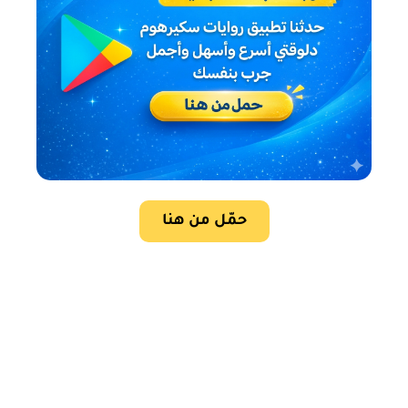
حمّل من هنا