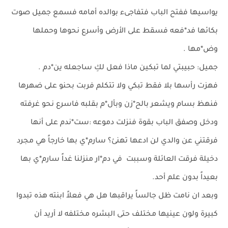
يواسيها ففتح الباب فتفاجىء بوالده أمامه فسمع جميل صوت
بكائها فد*فعه فسقط على الأرض وأسرع نحوها وحملها
وض*مها .
جميل: حبيبتي لما تبكين ماذا فعل لكِ ساجعله ين*دم .
فهزت رأسها بلا فقط تبكي ولا تتكلم فربت بحنو على ضهرها
فنهظ بسام ويشعر بالح*زن وبأل*م بقلبه فاسرع نحو غرفته
ودخل وصفق الباب بقوة فنزلت دموعه :ست*ندم على أنها
فرقتني عن والدي لن ادعها تهنئ؟ سارم*ي بها خارجاً هي مجرد
دخيلة فرقت العائلة وسببت في دم*ار منزلنا غداً سارم*ي بها
بعيداً بدون علم أحد.
وبعد ان نامت ظل جالساً يراقبها هل هي فعلاً ابنته هذه تبدوا
كبيرة ولون عينيها مختلف حتى البشره مختلفه لا أريد أن