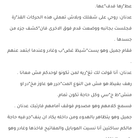
عط*رها فدف*عها.
عدنان: روحي على شغلك وبلاش تعملي هذه الحركات القذ*رة
فجلست بجانبه ووضعت قدم فوق الاخرى فان*كشف جزء من
جسدها .
فقام جميل وهو يست*شيظ غض*ب وغادر وعندما ابتعد عنهم
.
عدنان: أنا قولت لك تغ*ريه لمن تكونو لوحدكم مش معانا .
رهف بغيظ:هو مش من النوع المت*حرر هو عاوز مخ*در او
منش*ط ج*سي وكل حاجة تكون تمام.
فسمع كلامهم وهو مصدوم فوقف أمامهم فارتبك عدنان .
جميل وهو يتظاهر بالهدوء ومن داخله يكاد ان ينف*جر:فيه حاجة
مالكم ساكتين أنا نسيت الموبايل والمفاتيح فاخذها وغادر وهو