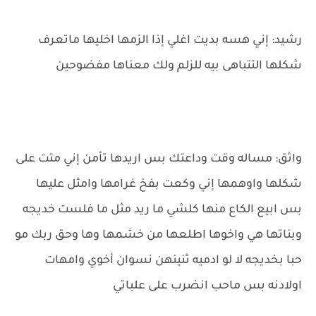
رشيد: إني هسه بديت اغلي إذا الزمها اخليها ماتعرف
شكلها التتباهى بيه للزلم ولك معناها مفضوحين
واثق: مساله وقت وداعتك بس اريدها تأمن إني متت على
شكلها واوهمها إني وكعت بفخ غرامها وامثل عليها
بس ابيع الكاع منها كلشي ما ريد مثل ما فلست خديجه
وبناتها هي واخوها اطلعها من خشمها وها وحق ربك مو
حبا بخديجه لا لو ادميه ثنينهن نسوان أخوي وامهات
اولادنه بس ماحب انضرب على علباتي