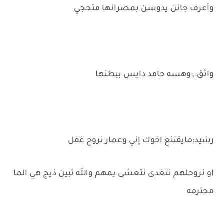
وأعرف جانن يدوسن بمصرانها متحجي
واثق:,:وهسه حامد دايس ببطنها
رشيد:مايقتنع اخوك إني وعمار نروح غفل
او نروحلهم نتغدى نتعشى يمهم والله تبين ذيج هي الما
محترمه