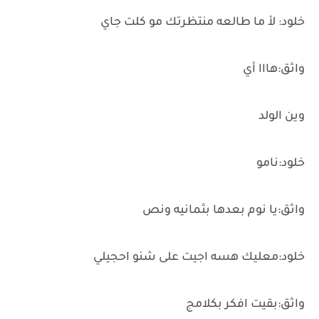
خلود: لأ ما طالعه منتظرتك مو كلت جاي
واثق:هااا أي
وين الولد
خلود:نامو
واثق:يا نوم بعدها بثمانيه ونص
خلود:معليك هسه اجيت على شنو احجيلي
واثق:بقيت افكر بكلامج