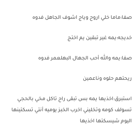
صفا:ماما خلي اروح وياج اشوف الجاهل فدوه
خديجه:يمه غير تبقين يم اختج
صفا:يمه والله أحب الجهال البهلعمر فدوه
ريحتهم حلوه وناعمين
استبرق:اخذيها يمه بس تبقى راح تاكل مخي بالحجي
تسولف كومه وتخليني اخرب الخبز يوميه أنتي تسكتينها
اليوم شيسكتها اخذيها