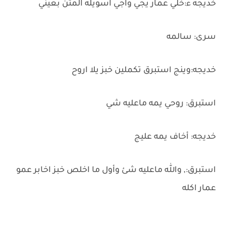
خديجه ء:خلي عمار يجي واجي اسويله المتن بعيني
سرى: سالمه
خديجه:وينج استبرق تكملين خبز يلا اروح
استبرق: روحي يمه ماعليه شي
خديجه: أخاف يمه عليج
استبرق:, والله ماعليه شئ وأول ما اخلص خبز اخابر عمو
عمار اكله