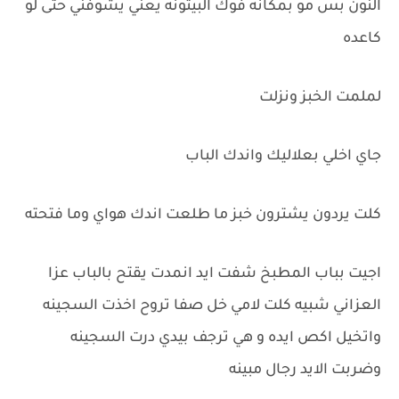
النون بس مو بمكانه فوك البيتونه يعني يشوفني حتى لو
كاعده
لملمت الخبز ونزلت
جاي اخلي بعلاليك واندك الباب
كلت يردون يشترون خبز ما طلعت اندك هواي وما فتحته
اجيت بباب المطبخ شفت ايد انمدت يقتح بالباب عزا
العزاني شبيه كلت لامي خل صفا تروح اخذت السجينه
واتخيل اكص ايده و هي ترجف بيدي درت السجينه
وضربت الايد رجال مبينه