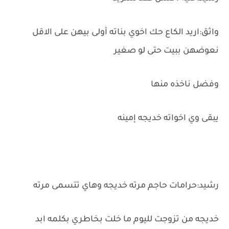
واثق:اريد الكاع حك اخوي بناته أولى بيهن على الاقل
نعوضهن ببيت حتى لو صغير
وفضل ناخذه منها
يبقى وي اخواته خديجه إمينه
رشيد:حرامات حاجم مرته خديجه وهاي تتسمى مرته
خديجه من تزوجت لليوم ما خلت بخاطري بكلمه ابد