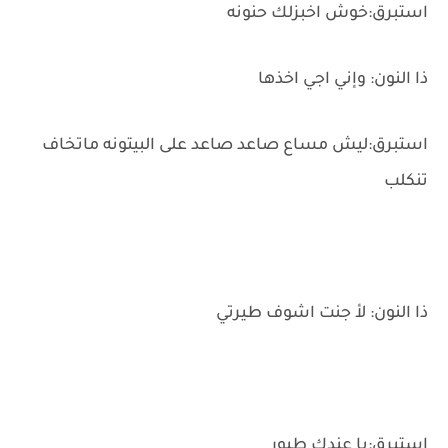
استبرق:خوش اخبزلك حنونه
ذا النون: وإني اجي اخذها
استبرق:ليش مساع صاعد صاعد على البيتونه ماتخاف
تنكلب
ذا النون: لأ جنت اشوف طيرتي
استبرق:يا عندك طيور