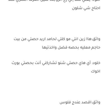
خلود: يعني مثلاً إني رح اتزوجك منين اصرف اشتري مثلا
احتاج شي شلون
واثق:هاا زين انتي مو كلتي لحامد اريد حصتي من بيت
حاجم معليه بحصه فضل واخذتيها
خلود: أي هاي حصتي شنو تشاركني أنت بحصتي بورث
اخوك
واثق:اقصد عندج فلوس