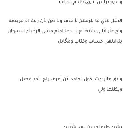
ويجوز براس اخوي حاجم بحياته
المثل هاي ما يلزمهن لأ عرف ولا دين لأن ربت ام مريضه
واخ عار اناني شتطلع تريدها امام حشى الزهراء النسوان
ينرادلهن حساب وكتاب ومگابل
واثق:ماارددت اكول لحامد لأن أعرف راح يأخذ فضل
ويكللها ولي
رشيد:خليه احسن لعد شتريد