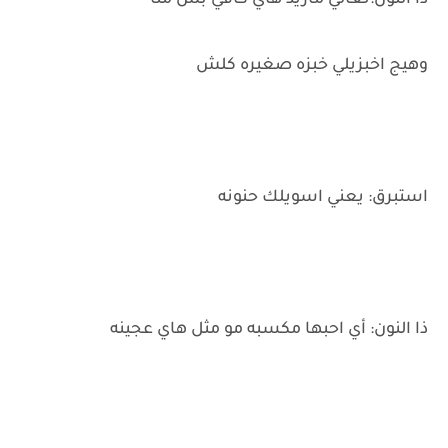
ذا النون:تعالي ماريد هاي كافي بس منا
وهيج اخبزيلي خبزه صغيره كلش
استبرق: يعني اسويلك حنونه
ذا النون: أي احبها مكسبه مو مثل هاي عجينه