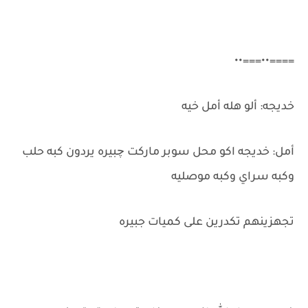
====••===••
خديجه: ألو هله أمل خيه
أمل: خديجه اكو محل سوبر ماركت چبيره يردون كبه حلب
وكبه سراي وكبه موصليه
تجهزينهم تكدرين على كميات جبيره