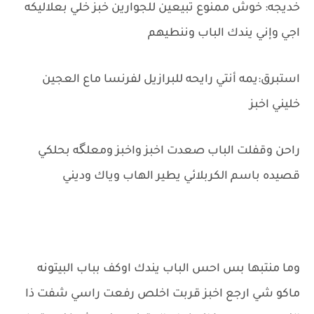
خديجه: خوش ممنوع تبيعين للجوارين خبز خلي بعلاليكه
اجي وإني يندك الباب وننطيهم
استبرق:يمه أنتي رايحه للبرازيل لفرنسا ماع العجين
خليني اخبز
راحن وقفلت الباب صعدت اخبز واخبز ومعلگه بحلكي
قصيده باسم الكربلائي يطير الهاب وياك وديني
وما منتبها بس احس الباب يندك اوكف بباب البيتونه
ماكو شي ارجع اخبز قربت اخلص رفعت راسي شفت ذا