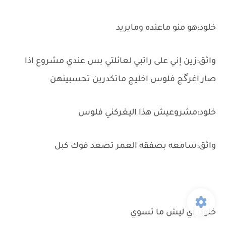
خلود:هو منو ماعنده ومايريد
واثق:زين إني على راتبي لعائلتي بس عندي مشروع اذا
صار اغرگج فلوس اخليج ماتكدرين تحسبينهن
خلود:مشروعيش هذا اليغركني فلوس
واثق:سامعه بصفقه العمر تصعد فوك كبل
خلود: أي ليش ما تسوي