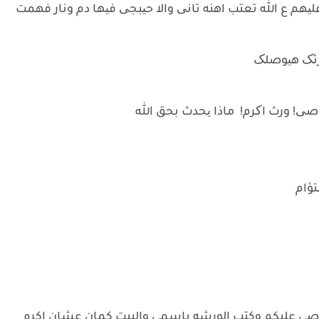
لیهم ع الله تعتب اهنه تانی والا حیبجی فیها دم ونار فهمت
ورثک هیوصلک
اصی! ورث اکرم! ماذا یحدث بحق الله
تؤام
واصي عليكم وكتب الورشه باسمي والبيت كمان عشان اكرم