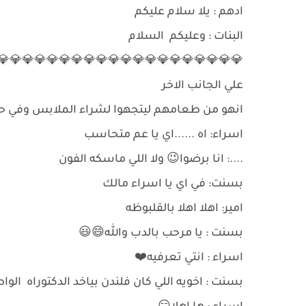
ادهم : يلا سلام عليكم
البنات : وعليكم السلام
💎💎💎💎💎💎💎💎💎💎💎💎💎💎💎💎💎💎💎💎
علي الجانب الاخر
انهو من طعامهم ليتجهوا لشراء الملابس وفي ح
اسراء: اه ......اي يا عم متحاسب
....: انا برضوا😉 ولا اللي ماسكه الفون
بسنت: في اي يا اسراء مالك
امير: اهلا اهلا بالقلبوظه
بسنت : يا مرحب بالدب والله😄😃
اسراء : انتي تعرفيه❤️
بسنت : اخويه اللي كان فلندن بياخد الدكتوراه الوا