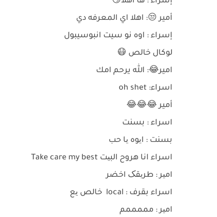
إسراء : ها اهلا😏
أمير 😒: اهلا اي المعرفه دي
إسراء : اوه نو سيت انبوسيبول
لوكال خالص 😷
امير😂: الله يرحم امك
اسراء: oh shet
أمير 😂😂😂
اسراء : بسنت
بسنت : ایوه یا حب
اسراء انا هروح البیت Take care my best
امیر : طریقک اخضر
اسراء بقرف : local خالص یع
امیر : مممممم