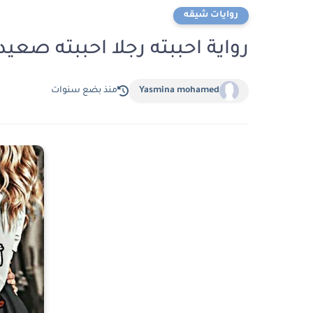
روايات شيقه
رواية احببته رجلا احببته صعيدى الفصل ال
Yasmina mohamed
منذ بضع سنوات