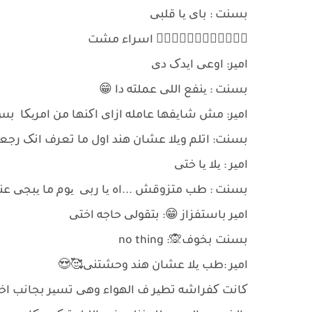
بسنت : بای یا قلبی
🚶🏻‍♀🚶🏻‍♀🚶🏻‍♀🚶🏻‍♀ اسراء مشت
امیر: اوعی ایدک دی
بسنت : ینفع اللی عملته دا 😁
امیر: مش شایفها عامله ازای اکنها من امریکا ب
بسنت: اتلم ویلا عشان هند اول ما تعرف انک ر
امیر : یلا یا ختی
بسنت : طب متزوقش ...اه یا ربی یوم ما یبجی عن
امیر باستفزاز 😁: بتقولی حاجه اختی
بسنت بخوف🙊: no thing
امیر :طب یلا عشان هند وحشتنی🥰😍
کانت کفراشه تطیر ف الهواء وهی تسیر بجانب اخ