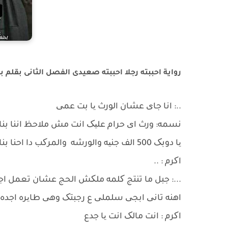
رواية احببته رجلا احببته صعيدى الفصل الثانى بقلم
..: انا جای عشان الورث یا بت عمی
نسمه: ورث ای حرام علیک انت مش ملاحظ اننا بنا
یا دوبک 500 الف جنیه والورشه والمرکب دا احنا بنات وف زفت ثانویه حرام علیک یا اخی اتقی الله
اکرم : ..
...: جبل ما تنتج کلمه ملکش الحج عشان تعمل ا
اهنه تانی ابجی سلملی ع رجبتک وهی طایره اجده 
اکرم : انت مالک انت یا جدع