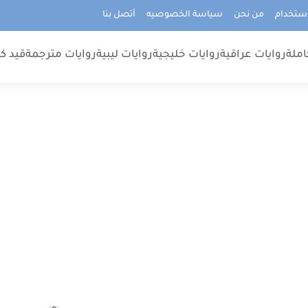
استخدام
من نحن
سياسة الخصوصيه
أتصل بنا
املة
روايات عراقية
روايات خليجية
روايات ليبية
روايات مترجمة
قيد كت