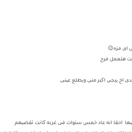
س ای مزه😉
جعت هتعمل فرح
دی اخ یبجی اکبر منی ویطلع عینی
یها احقا انه عاد خمس سنوات فی غربه کانت تقضیهم