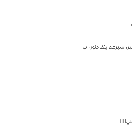
ين سيرهم يتفاجئون ب
طي☝🏻