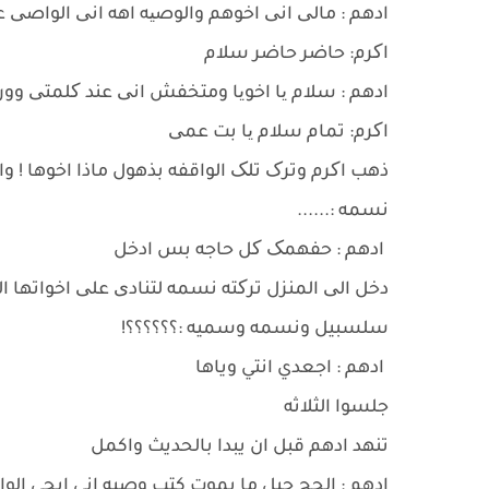
ادهم : مالی انی اخوهم والوصیه اهه انی الواصی ع
اکرم: حاضر حاضر سلام
ادهم : سلام یا اخویا ومتخفش انی عند کلمتی و
اکرم: تمام سلام یا بت عمی
ذهب اکرم وترک تلک الواقفه بذهول ماذا اخوها ! و
نسمه :......
ادهم : حفهمک کل حاجه بس ادخل
دخل الی المنزل ترکته نسمه لتنادی علی اخواتها ال
سلسبيل ونسمه وسميه :؟؟؟؟؟؟!
ادهم : اجعدي انتي وياها
جلسوا الثلاثه
تنهد ادهم قبل ان يبدا بالحديث واكمل
ادهم : الحج جبل ما يموت كتب وصيه اني ابجي ال