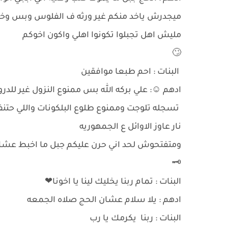
ميجدرش ياخد منكم غير ورثه ف الفلوس وبس وخلي
مليش اهل تجبلوا تكونوا اهلي واكون اخوكم
🙄
البنات : احم طبعا موافقين
ادهم ☺: علي بركه الله بس ممنوع النزول غير للد
تسجله تلوجت وممنوع طلوع البلكونات واللي حتنف
نار عاوز الاوائل ع الجمهوريه
ومتفتحوش لحد اني حرن عليكم جبل ما اخبط عشان
🗝
البنات : تمام ربنا يخليك لينا يا اخونا❤
ادهم : يلا سلام عشان الحج صلاه الجمعه
البنات : ربنا يكرمك يا رب