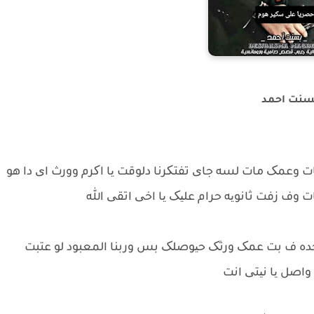
 بسنت احمد
ت وعمک مات لسه جای تفتکرنا دلوقت یا اکرم وورث ای دا هو
جده ف بت عمک ورثک حیوصلک بس وربنا المعبود لو عتبت
واصل یا نیتی انت