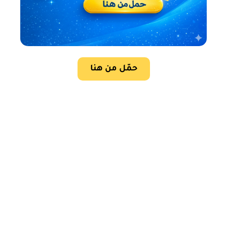
حمّل من هنا