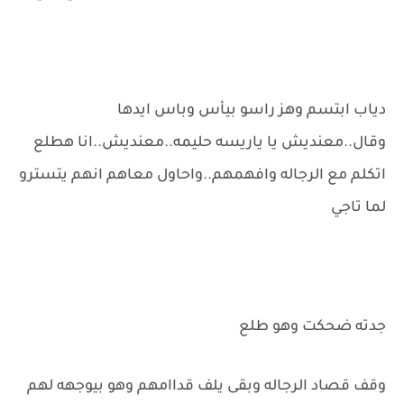
دياب ابتسم وهز راسو بيأس وباس ايدها
وقال..معنديش يا ياريسه حليمه..معنديش..انا هطلع
اتكلم مع الرجاله وافهمهم..واحاول معاهم انهم يتسترو
لما تاجي
جدته ضحكت وهو طلع
وقف قصاد الرجاله وبقى يلف قداامهم وهو بيوجهه لهم