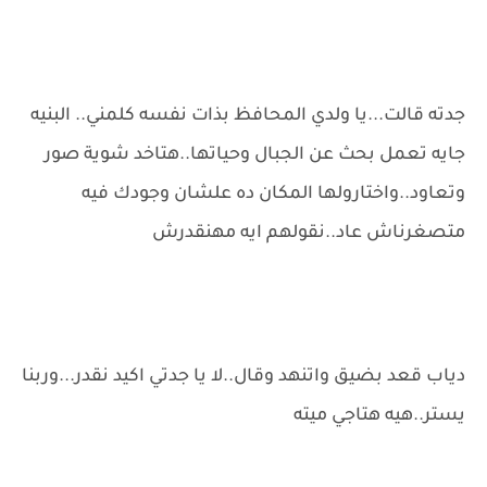
جدته قالت...يا ولدي المحافظ بذات نفسه كلمني.. البنيه
جايه تعمل بحث عن الجبال وحياتها..هتاخد شوية صور
وتعاود..واختارولها المكان ده علشان وجودك فيه
متصغرناش عاد..نقولهم ايه مهنقدرش
دياب قعد بضيق واتنهد وقال..لا يا جدتي اكيد نقدر...وربنا
يستر..هيه هتاجي ميته