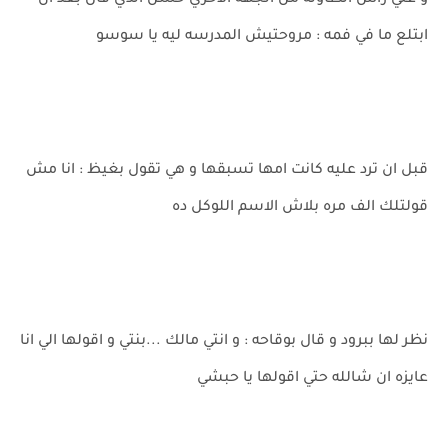
و علي راس الطاوله من الجهه الاخري حسن الذي قال بعد ان
ابتلع ما في فمه : مروحتيش المدرسه ليه يا سوسو
قبل ان ترد عليه كانت امها تسبقها و هي تقول بغيظ : انا مش
قولتلك الف مره بلاش الاسم اللوكل ده
نظر لها ببرود و قال بوقاحه : و انتي مالك ...بنتي و اقولها الي انا
عايزه ان شالله حتي اقولها يا حبشي