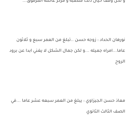
و لكن وقف حيال ذلك منصبه و مركز عائلته المرموق...
نورهان الحداد : زوجه حسن ..تبلغ من العمر سبع و ثلاثون
عاما...امراه جميله ...و لكن جمال الشكل لا يغني ابدا عن برود
الروح
معاذ حسن الجيزاوي : يبلغ من العمر سبعه عشر عاما ...في
الصف الثالث الثانوي