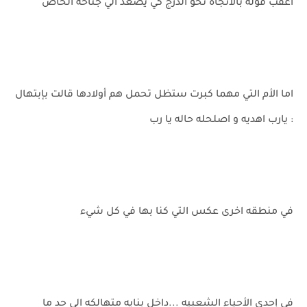
اعقب قوله بالأتجاه نحو الدرج كي يصعد الي جناحه الخاص
اما الأم التي مهما كبرت ستظل تحمل هم أولادها قالت بإبتهال
: يارب اهديه و اصلحله حاله يا رب
في منطقه اخرى عكس التي كنا بها في كل شيء
في إحدى الأحياء الشعبيه ...داخل بنايه متهالكه الى حد ما