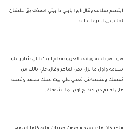
ابتسم سلامه وقال:ايوا يابني دا بيتي احفظه بق علشان
لما تيجي المره الجايه ..
هز ماهر راسه ووقف العربيه قدام البيت اللي شاور عليه
سلامه واول ما نزل بص لماهر وقال:خلي بالك من
نفسك ومتنساش تعدي علي بيت عمك محمد وتسلم
علي احلام دي هتفرح اوي لما تشوفك..
ماهر كان قادر يسمع صوت ضربات قلبه كلما اسمها