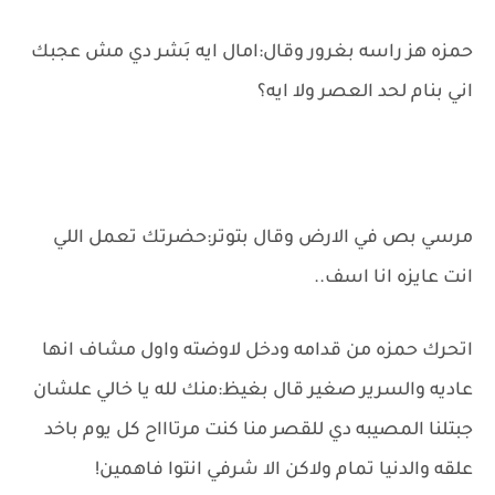
حمزه هز راسه بغرور وقال:امال ايه بَشر دي مش عجبك
اني بنام لحد العصر ولا ايه؟
مرسي بص في الارض وقال بتوتر:حضرتك تعمل اللي
انت عايزه انا اسف..
اتحرك حمزه من قدامه ودخل لاوضته واول مشاف انها
عاديه والسرير صغير قال بغيظ:منك لله يا خالي علشان
جبتلنا المصيبه دي للقصر منا كنت مرتاااح كل يوم باخد
علقه والدنيا تمام ولاكن الا شرفي انتوا فاهمين!