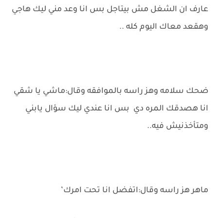
عارف ان الشغل مش بيتاجل بس انا وعد مني ليك هاجي
وهقعد معاك اليوم كله ..
ضحك سلامه وهز راسه بالموافقه وقال:ماشي يا شقي
انا هصدقك المره دي بس انا عندي ليك سؤال يابني
ومتأخذنيش فيه..
ماهر هز راسه وقال:اتفضل انا تحت امرك’