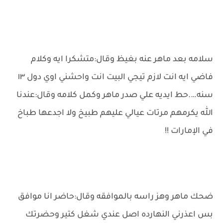
سلامه بعد ماهر عنه بغيظ وقال:متشكرا ايه وكلام
فاضي ايه انت لازم تيجي البيت انت واحشني اوي دول ١٣
سنه….حط ايديه علي صدر ماهر وكمل كلامه وقال:عندنا
الله يكرمهم مرتات عيالي عليهم طبيخ ولا اجدعها طباخ
في الإمارات !!
ضحك ماهر وهز راسه بالموافقه وقال:حاضر انا موافق
بس اعذرني النهارده اصل عندي شغل كتير وحضرتك