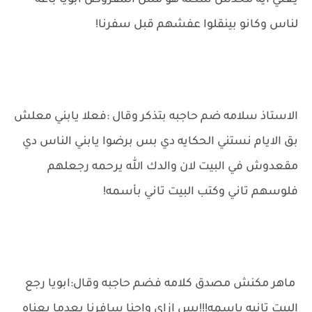
يعني ايه محدش سكنه هو مش المفروض ابويا باعه
لناس وكانو بينقلوا عفشهم قبل سفرنا!
الاستاذ سلامه ضم حاجبه بتذكر وقال :فعلا يابني معلش
بق الايام نستني الحكايه دي بس برضوا يابني الناس دي
مقعدوش في البيت لان والدك الله يرحمه رجعلهم
فلوسهم تاني وكتب البيت تاني بأسمه!
ماهر مكنش مصدق كلامه فضم حاجبه وقال:ابويا رجع
البيت تانيه باسمه!!!بس ازاي واحنا سافرنا بعدما بعناه