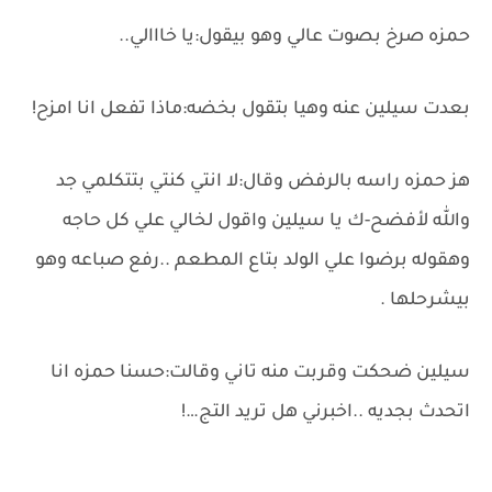
حمزه صرخ بصوت عالي وهو بيقول:يا خااالي..
بعدت سيلين عنه وهيا بتقول بخضه:ماذا تفعل انا امزح!
هز حمزه راسه بالرفض وقال:لا انتي كنتي بتتكلمي جد
والله لأفضح-ك يا سيلين واقول لخالي علي كل حاجه
وهقوله برضوا علي الولد بتاع المطعم ..رفع صباعه وهو
بيشرحلها .
سيلين ضحكت وقربت منه تاني وقالت:حسنا حمزه انا
اتحدث بجديه ..اخبرني هل تريد التج…!