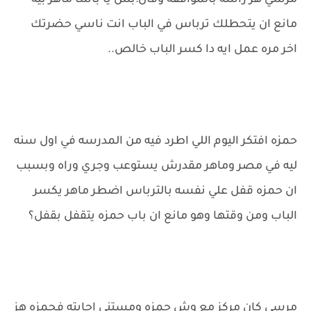
مرسي هز راسه بالموافقه وقال:بس يا باشا ماهر بيه
مانع ان يتحطلك ترباس في الباب انت ناسي حضرتك
اخر مره عمل ايه دا كسر الباب خالص..
حمزه افتكر اليوم اللي اطرد فيه من المدرسه في اول سنه
ليه في مصر وماهر مقدرش يستوعب وجري وراه وبسبب
ان حمزه قفل علي نفسه بالترباس اضطر ماهر يكسر
الباب ومن وقتها وهو مانع ان باب حمزه يتقفل بقفل؟
مرسي كان مركز مع وش حمزه ومستني اجابته فحمزه هز