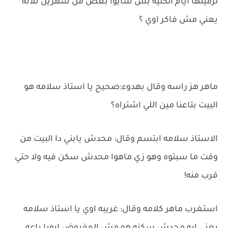
لزميلها ايام الكليه بس سابوا بعض من شهرين تلاته
يعني مش فاكر اوي ؟
ماهر هز راسه وقال بهدوء:صحيح يا استاذ سلامه هو
البيت بتاعنا مين اللي اشتراه؟
الاستاذ سلامه ابتسم وقال: محدش يابني دا البيت من
وقت ما سبتوه وهو زي ماهوا محدش سكن فيه ولا حتي
قرب منه!
استغرب ماهر كلامه وقال: غريبه اوي يا استاذ سلامه