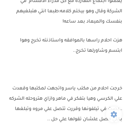
يعملوا اجتماع النهارده مع كل مدراء الاقسام في
الشركة وقال وهو بيختم كلامه:طبعا انتي هتبلغيهم
بنفسك والميعاد بعد ساعه!
هزت احلام راسها بالموافقه واستاذنته تخرج وهوا
ابتسم وشاورلها تخرج..
خرجت احلام من مكتب ياسر واتجهت لمكتبها وقعدت
علي الكرسي وهيا بتفكر في ماهر وازاي هتروحله الشركه
..بصت في تيلفونها وقررت تتصل علي مروه وتبلغها
باللي حصل علشان تقولها علي حل ..