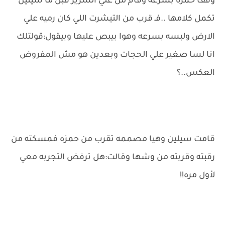
وقف حمزه بسرعه وقام من علي السرير قبل ما سيلين
تكمل كلامها ..فـ قرب من التيشرت اللي كان رميه علي
الارض ولبسه بسرعه وهوا بيبص عليها وبيقول:قولتلك
انا لسا صغير علي الحجات وبعدين هو مش المفروض
العكس..؟
قامت سيلين وهيا مصممه تقرب من حمزه فمسكته من
رقبته وقربته من وشها وقالت:هل ترفض التجربه معي
لأول مره!!