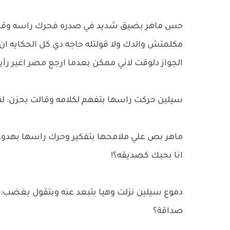
حس ماهر بضيق شديد في صدره فحرك راسه وقال ب
مكلمتش والدك ولا قولتله حاجه دي كل الحكايه ان ه
الجواز دلوقت لاني ممكن بعدما ارجع مصر اغير ر
سيلين حركت راسها بتفهم لكلامه وقالت بحزن: لقد
ماهر بص علي ملامحها بتفكير وحرك راسها بهدوء 
انا بحبك كصديقه؟!
دموع سيلين نزلت وهيا بتبعد عنه وبتقول بغضب: 
صداقة؟