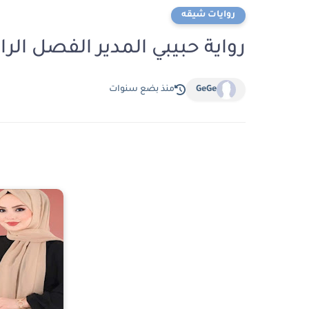
روايات شيقه
رواية حبيبي المدير الفصل الرابع عشر 14 بقل
GeGe
منذ بضع سنوات