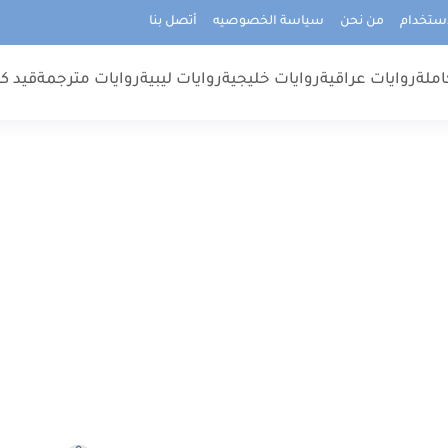
استخدام
من نحن
سياسة الخصوصيه
أتصل بنا
املة
روايات عراقية
روايات خليجية
روايات ليبية
روايات مترجمة
قيد كت