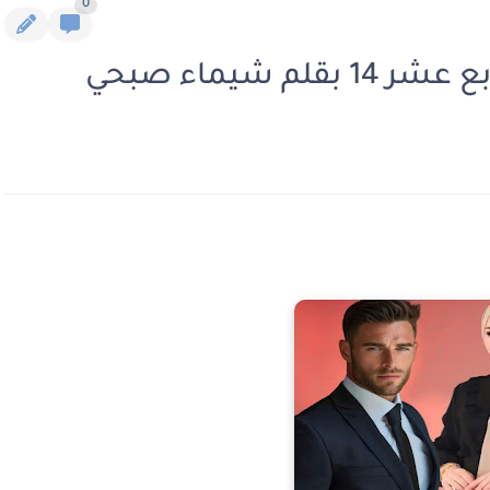
0
م شيماء صبحي