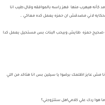
د كأنه هيهرب منها فهز راسه بالموافقه وقال:طيب انا
الحكايه لاني مصدقش ان حمزه يعمل كده معاكي ..
هو صحيح حمزه طايش وبيحب البنات بس مستحيل يعمل كدا
نا مش عايز اظلمك برضوا يا سيلين بس انا هتاكد من اللي
ما هوا ردك علي كلامي!هل ستتزوجني؟