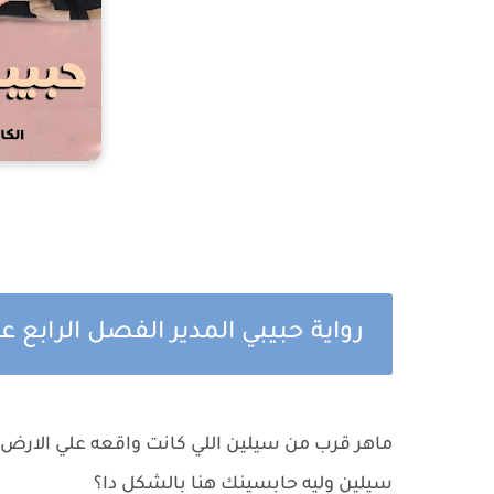
رواية حبيبي المدير الفصل الرابع عشر 14 بقلم شيماء
ماهر قرب من سيلين اللي كانت واقعه علي الارض و
سيلين وليه حابسينك هنا بالشكل دا؟