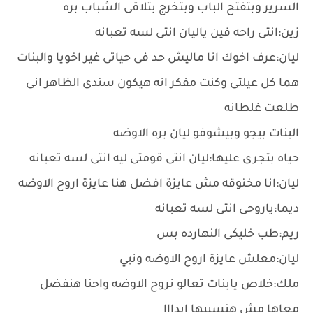
السرير وبتفتح الباب وبتخرج بتلاقى الشباب بره
زين:انتى راحه فين ياليان انتى لسه تعبانه
ليان:عرف اخوك انا ماليش حد فى حياتى غير اخويا والبنات
هما كل عيلتى وكنت مفكر انه هيكون سندى الظاهر انى
طلعت غلطانه
البنات بيجو وبيشوفو ليان بره الاوضه
حياه بتجرى عليها:ليان انتى قومتى ليه انتى لسه تعبانه
ليان:انا مخنوقه مش عايزة افضل هنا عايزة اروح الاوضه
ديما:ياروحى انتى لسه تعبانه
ريم:طب خليكى النهارده بس
ليان:معلش عايزة اروح الاوضه ونبي
ملك:خلاص يابنات تعالو نروح الاوضه واحنا هنفضل
معاها مش هنسيبها ابدااا