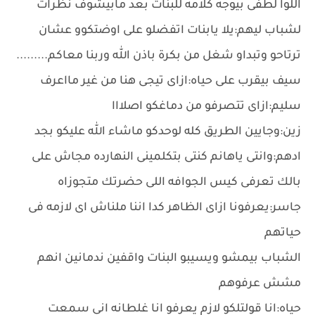
اللوا لطفى بيوجه كلامه للبنات بعد مابيشوف نظرات
لشباب ليهم:يلا يابنات اتفضلو على اوضتكوو عشان
ترتاحو وتبداو شغل من بكرة باذن الله وربنا معاكم.........
سيف بيقرب على حياه:ازاى تيجى هنا من غير مااعرف
سليم:ازاى تتصرفو من دماغكو اصلااا
زين:وجايين الطريق كله لوحدكو ماشاء الله عليكو بجد
ادهم:وانتى ياهانم كنتى بتكلمينى النهارده مجاش على
بالك تعرفى كيس الجوافه اللى حضرتك متجوزاه
جاسر:يعرفونا ازاى الظاهر كدا اننا ملناش اى لازمه فى
حياتهم
الشباب بيمشو ويسيبو البنات واقفين ندمانين انهم
مشش عرفوهم
حياه:انا قولتلكو لازم يعرفو انا غلطانه انى سمعت