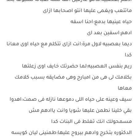
ادهم بعصبيه:مانتو عارفين انها لسه تعبانه تسبوها بحد
ماتتعب ويغمى عليها انتو اصحابها ازاى
حياه عينيها بدمع:احنا اسفه
ادهم:اسفين بعد اى
ديما بعصبيه لاول مرة:انت ازاى تتكلم مع حياه اوى معانا
كدا
ريم بنفس العصبيه:لما حضرتك خايف اوى زعلتها
بكلامك لى هى من امبارح وهى مضايقه بسبب كلامك
معاها
سيف وعينه على حياه اللى دموعها نازله فى صمت:اهدوا
بقي خلينا نطمن عليها شويا وانت ياادهم مش
مسمحولك انك تغلط فى البنات كدا
الدكتوره بتخرج وادهم بيروح عليها:طمنينى ليان كويسه