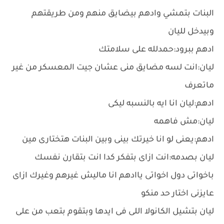
البنات بتمشي وادهم بيضايق منهم ومن طريقتهم
وبيدخل لليان
ادهم ببرود:حمدلله على سلامتك
ليان:انت لسه مضايق منى عشان جيت المعسكر من غير
ماتعرف
ادهم:ليان انا ايه بالنسبه ليكى
ليان:مش فاهمه
ادهم:يعنى لو انا خيرتك بينى وبين البنات هتختارى مين
ليان بصدمه:انت ازاى بتفكر كدا انت بتقارن نفسك
باخواتى دول اخواتى ياادهم انا ماليش غيرهم وغيرك ازاى
عايزنى اختار حد منكو
ليان بتشيل الكانولا اللى فى ايدها وبتقوم بتعب من على