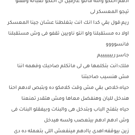
ادهم:اختكو والله مانتو عارفين ان اختكو تعبانه وفقتو
تيجو المعسكر لى
ريم:قول بقي كدا انك انت بتغلطنا عشان جينا المعسكر
اولا ده مستقبلنا ولو انتو ناويين تقفو فى وش مستقبلنا
فانسوووو
جاسر:ريييييييم
ملك:انت بتكلمها هى لى ماتكلم صاحبك وفهمه اننا
مش هنسيب صاحبتنا
حياه:خلاص بقي مش وقت كلامكو ده وبتبص لادهم احنا
هندخل لليان وهنفضل معاها ومش هتقدر تمنعنا
حياه بتفتح الباب وبتدخل هى والبنات وبيفقلو البنات فى
وش ادهم ادهم بيتعصب ولسه هيدخل
زين بيوقفه:اهدى ياادهم مينفعش اللى بتعمله ده دى