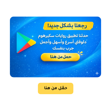
حمّل من هنا