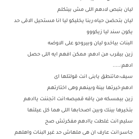
ليان بتبص لادهم اللى مش بيتكلم
ليان بتحضن حياه:ربنا يخليكو ليا انا مستحيل الاقى حد
يكون سند ليا زيكووو
البنات بياخدو ليان وبيروحو على الاوضه
زين بيقرب من ادهم: ممكن افهم ايه اللى حصل
ادهم:.....
سيف:ماتنطق يابنى انت قولتلها اى
ادهم:خيرتها بينة وبينهم وهى اختارتهم
زين بيمسكه من ياقه قميصه:انت اتجننت ياادهم
بتخيرها بينك وبين اصحابها اللى هما كل عيلتها
سليم:انت غلطت ياادهم مفكرتش صح
جاسر:انت عارف ان هى ملهاش حد غير البنات واهلهم