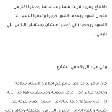
باقتناع ومروه قربت منها وساعدتها يعملوا اكتر من
فنجان قهوه وبعدما انتهوا خرجوا وقدموا للسيدات
القهوه ورجعوا تاني قعدوا علشان يستقبلوا الناس اللي
بتيجي ..
وفي عزاء الرجاله في الشارع..
كان ماهر بياخد العزاء مع عم احلام والاستاذ سلامه
وجامبه صابر وكان ماهر بيبصله ومستغرب هوا مين لانه
اول مره يشوفه ولما ساله عن اسمه ..صابر عرفه عن
نفسه وبلغه انه من الجيران اللي في المنطقه وماهر رحب