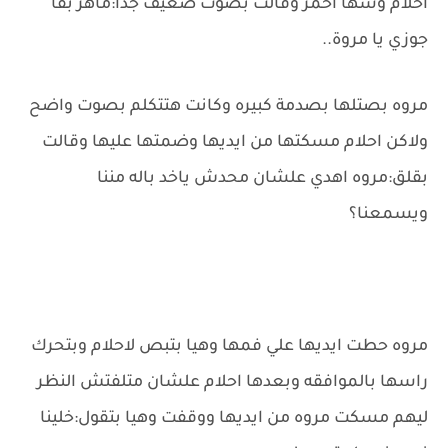
احلام وشها احمر وقالت بصوت ضعيف جدا:ماهر بقا
جوزي يا مروة..
مروه بصتلها بصدمة كبيره وكانت هتتكلم بصوت واضح
ولاكن احلام مسكتها من ايديها وضمتها عليها وقالت
بقلق:مروه اهدي علشان محدش ياخد باله مننا
ويسمعنا؟
مروه حطت ايديها علي فمها وهيا بتبص لاحلام وبتحرك
راسها بالموافقه وبعدها احلام علشان متلفتش النظر
ليهم مسكت مروه من ايديها ووقفت وهيا بتقول:خلينا