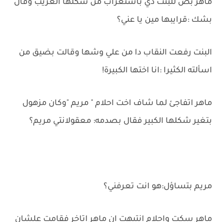
ماهر بص للبنت دي باستغراب من شكلها الغريب وقال
بشك :قرايبها مين يا عني؟
البنت رفعت النقاب دا من علي وشها وقالت بضيق من
اسألته الكثيرا :انا اختها الكبيرة!
ماهر اتفاجئ لما شاف اخت احلام " مريم "وكان مزهول
بتغير شكلها الكبير فقال بصدمه: معقولانتي مريم؟
مريم بتساؤل:هو انت تعرفني؟
ماهر سكت واحلام انتبهت ان ماهر اتاخر فقامت علشان