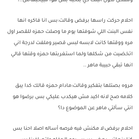
وممكن تكون البنت دي بتحبه بس هوا مبيحبهاش..؟
احلام حركت راسها برفض وقالت:بس انا فاكره انها
نفس البنت اللي شوفتها يوم ما وصلت حمزه للقصر اول
مره ووقتها كانت لابسه لبس قصير وملفت لدرجة اني
اتخضيت من شكلها ولما استغربتها حمزه وقتها قالي
انها تبقي حبيبة ماهر ..
مروه بصتلها بتفكير وقالت:مادام حمزه قالك كدا يبق
كلامه صح لانه اكيد مش هيكدب عليكي بس برضوا هو
انتي سألتي ماهر عن الموضوع دا؟
احلام برفض:لا مكنش فيه فرصه أساله اصلا احنا بس