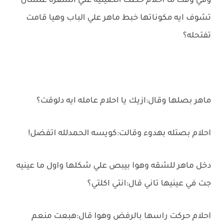
وفي وقت ما احلام حطت الصينيه علي السفره علشان
تشوف ايه مكوناتها خبط ماهر علي الباب وهيا قامت
تفتحله؟
ماهر بصلها وقال:ازيك يا احلام عامله ايه دلوقت؟
احلام بصتله بهدوء وقالت:كويسه الحمدلله اتفضل!
دخل ماهر للشقه وهوا بيبص علي شكلها واول ما عينيه
جت في عينيها تاني قال:انتي اكلتي؟
احلام حركت راسها بالرفض وهوا قال:هبعت منعم