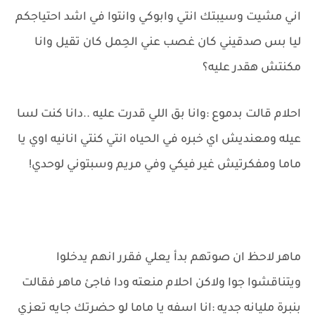
اني مشيت وسيبتك انتي وابوكي وانتوا في اشد احتياجكم
ليا بس صدقيني كان غصب عني الحِمل كان تقيل وانا
مكنتش هقدر عليه؟
احلام قالت بدموع :وانا بق اللي قدرت عليه ..دانا كنت لسا
عيله ومعنديش اي خبره في الحياه انتي كنتي انانيه اوي يا
ماما ومفكرتيش غير فيكي وفي مريم وسبتوني لوحدي!
ماهر لاحظ ان صوتهم بدأ يعلي فقرر انهم يدخلوا
ويتناقشوا جوا ولاكن احلام منعته ودا فاجئ ماهر فقالت
بنبرة مليانه جديه :انا اسفه يا ماما لو حضرتك جايه تعزي