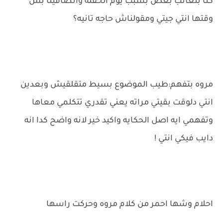
كنا بنعاتب بعض بسبب يوم الحفله واتصافينا بس
وقتها انتي جيتي ومقولناش حاجه تانيه؟
مروه بتفهم:طيب الموضوع بسيط متقلقيش وبعدين
انتي دلوقت بقيتي مراته يعني تقدري تتكلمي معاها
وتفهمي ايه اصل الحكايه واكيد خير لانه واضح كدا انه
دايب فيكي انتي !
احلام وشها احمر من كلام مروه وحركت راسها