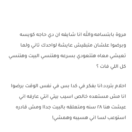
مروة بابتسامه:والله انا شايفه ان دي حاجه كويسه
وبرضوا علشان متبقيش عايشة لواحدك تاني ولما
تعيشي معاه هتتعودي بسرعه وهتنسي البيت وهتنسي
كل اللي فات ؟
احلام بتردد:انا بفكر في كدا بس في نفس الوقت برضوا
انا مش مستعده خالص اسيب بيتي انتي عارفه اني
عيشت هنا ٢٨ سنه ومتعلقه بالبيت جداا ومش قادره
استوعب لسا اني هسيبه وهمشي!