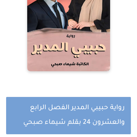
رواية حبيبي المدير الفصل الرابع
والعشرون 24 بقلم شيماء صبحي