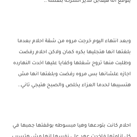
يتوقع انه هيقابل مدير الشركه بنفسه ..
وبعد انتهاء اليوم خرجت مروه من شقة احلام بعدما
بلغتها انها هتجليها بكره كمان ولاكن احلام رفضت
وطلبت منها تروح شغلها وكفايا عليها اخدت النهارده
اجازه علشانها بس مروه رفضت وبلغتها انها مش
هتسيبها لحدما العزاء يخلص والصبح هتيجي تاني..
احلام كانت بتودعها وهيا مبسوطه بوقفتها جمبها في
كل ازامتها فاخدت عهد علي نفسها انها مش هتسيب