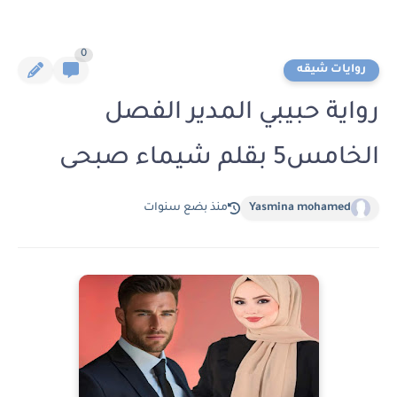
0
روايات شيقه
رواية حبيبي المدير الفصل
الخامس5 بقلم شيماء صبحى
Yasmina mohamed
منذ بضع سنوات