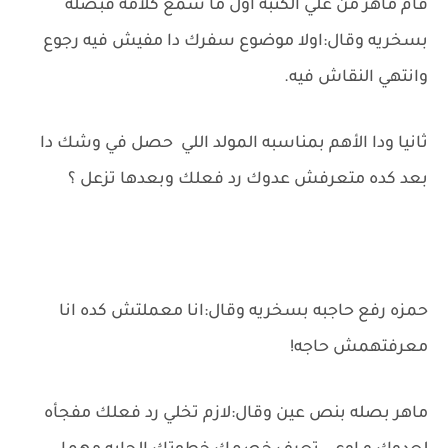
قام ماهر من علي الكنبة اول ما سمع كلامه فبصله
بسخريه وقال:اولا موضوع سفرك دا مفيش فيه رجوع
وانتهي النقاش فيه.
ثانيا ودا الأهم بمناسبه المولد اللي حصل في وشك دا
بعد كده متعرفش عدوك رد فعلك وبعدها تزعل ؟
حمزه رفع حاجبه بسخريه وقال:انا معملتش كده انا
معرفتهمش حاجه!
ماهر بصله بنص عين وقال:لازم تخلي رد فعلك مفجأه