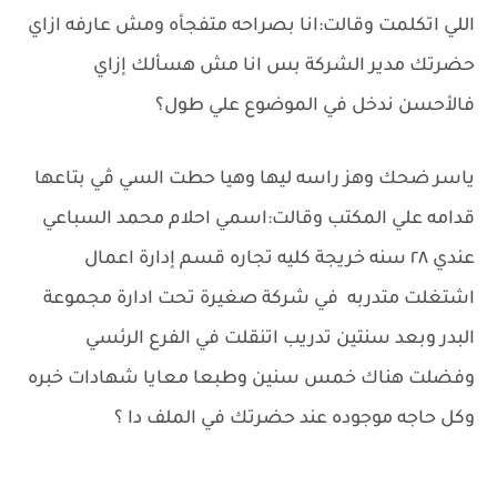
اللي اتكلمت وقالت:انا بصراحه متفجأه ومش عارفه ازاي
حضرتك مدير الشركة بس انا مش هسألك إزاي
فالأحسن ندخل في الموضوع علي طول؟
ياسر ضحك وهز راسه ليها وهيا حطت السي ڤي بتاعها
قدامه علي المكتب وقالت:اسمي احلام محمد السباعي
عندي ٢٨ سنه خريجة كليه تجاره قسم إدارة اعمال
اشتغلت متدربه في شركة صغيرة تحت ادارة مجموعة
البدر وبعد سنتين تدريب اتنقلت في الفرع الرئسي
وفضلت هناك خمس سنين وطبعا معايا شهادات خبره
وكل حاجه موجوده عند حضرتك في الملف دا ؟