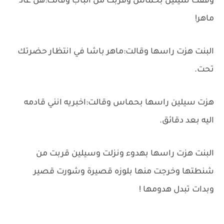
وقفت سيلين بحماس وقربت من الباب وقالت:هل عاد
ماهر!
البنت هزت راسها وقالت:ماهر باشا في انتظار حضرتك
تحت.
هزت سيلين راسها بحماس وقالت:اخبريه انني قادمه
اليه بعد دقائق.
البنت هزت راسها بهدوء ونزلت وسيلين قربت من
شنطتها وخرجت منها بلوزه قصيرة وشورت قصير
وبدات تبدل هدومها !