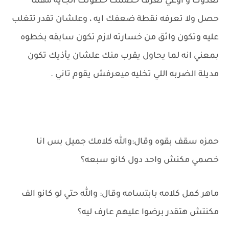
لعدوك و اوعي تعرف خصمك خطوتك الجايه مهما
حصل ولا تعرفه نقطة ضعفك ايه ، وعلشان تقدر تتغلب
عليه وتكون واثق من خسارته لازم تكون سابقه بخطوه
بمعني انه لما يحاول يقرب منك علشان يأذيك تكون
مديلة الضربه اللي تخليه ميعرفش يقوم تاني .
حمزه سقف بقوه وقال:والله كلامك جميل بس انا
خصمي مكنش واحد دول كانو سبعه؟
ماهر كمل كلامه بابتسامه وقال: والله حتي لو كانو الف
مكنتش هتقدر برضوا عليهم عارف ليه؟