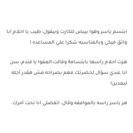
ابتسم ياسر وهوا بيبص للكارت وبيقول: طيب يا احلام انا
واثق فيكي وبالمناسبه شكرا علي المساعده !
هزت احلام راسها بابتسامة وقالت:العفوا يا فندم، بس
انا عندي سؤال لحضرتك مهم بصراحه مش هقدر أجله
لبعدين!
هز ياسر راسه بالموافقه وقال: اتفضلي انا تحت أمرك.