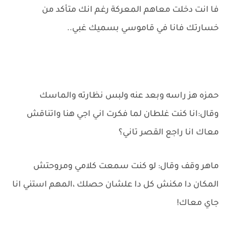
فا انت دخلت معاهم المعركة رغم انك متأكد من
خسارتك فانا في قاموسي بسميك غبي..
حمزه هز راسه وبعد عنه ولبس نظارته والماسك
وقال:انا كنت غلطان لما فكرت اني اجي هنا واتناقش
معاك انا راجع القصر تاني؟
ماهر وقف وقال: لو كنت سمعت كلامي ومروحتش
المكان دا مكنش كل دا علشان حصلك ،المهم استني انا
جاي معاك!