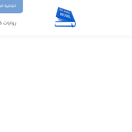
اتفاقية ال
روايات ك