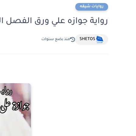
روايات شيقه
رواية جوازه علي ورق الفصل السابع 7 بق
SHETOS
منذ بضع سنوات