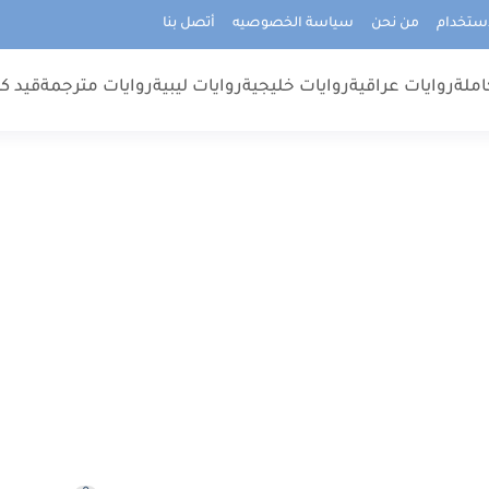
استخدام
من نحن
سياسة الخصوصيه
أتصل بنا
املة
روايات عراقية
روايات خليجية
روايات ليبية
روايات مترجمة
قيد كت