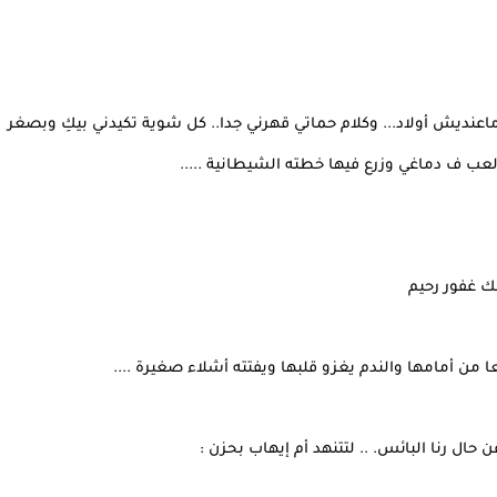
ماعنديش أولاد... وكلام حماتي قهرني جدا.. كل شوية تكيدني بيكِ وبصغر
لعب ف دماغي وزرع فيها خطته الشيطانية .....
بك غفور رحيم
ن أمامها والندم يغزو قلبها ويفتته أشلاء صغيرة ....
ال رنا البائس. .. لتتنهد أم إيهاب بحزن :