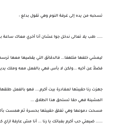
تسحبه من يده إلى غرفة النوم وهي تقول بدلع :
..... طب يلا تعالى ندخل جوا عشان أنا أخري معاك ساعة 
ليمشي خلفها متلهفا... فالدقائق التي يقضيها معها ترسم 
فضلاً عن أخيه ...ولكن لا بأس فهي بالفعل معه وملك يديه.
جهزت رنا حقيبتها لمغادرة بيت أكرم.... فهو بالفعل طلقها 
المشينة فهي حقا تستحق هذا الطلاق ...
مسحت دموعها وهي تغلق حقيبتها بحسرة ثم همست بألم
...... ضيعتي حب أكرم بغبائك يا رنا ... أنا مش عارفة ازاي