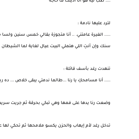
.... طب ليه هو أنا اذيتك ف حاجة
لترد عليها نادمة :
..... الغيرة عامتني. .. أنا متجوزة بقالي خمس سنين ولسا 
سنك وإن أنتِ اللي هتملي البيت عيال لغاية لما الشيطان 
تنهدت رغد بأسف قائلة :
..... أنا مسامحكِ يا رنا ...طالما ندمتي يبقى خلاص ... ده ر
وضعت رنا يدها على فمها وهي تبكي بحرقة ثم جريت سريعا م
تدخل رغد لأم إيهاب والحزن يكسو ملامحها ثم تحكي لها عن ح