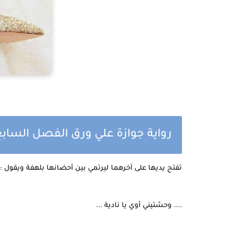
رواية جوازة علي ورق الفصل الساب
تفتح يديها على آخرهما ليرتمي بين أحضانها بلهفة ويقول :
.... وحشتيني أوي يا نادية ...