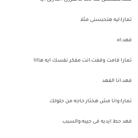
تمارا:ليه هتحبسنى مثلا
فهد:اه
تمارا قامت وقفت:انت مفكر نفسك ايه هاااا
فهد:انا الفهد
تمارا:وانا مش هختار حاجه من حلولك
فهد حط ايديه فى جيبه:والسبب