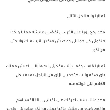
فهد:مش تخافى بس انتى المفروض تترعبي
تماارا:وايه الحل التانى
فهد رجع لورا على الكرسي:تفضلى عايشه معايا وبكدا
هتكونى فى حمايتى ومحدش هيقدر يقرب منك ولا حتى
فرانكو
تماارا قامت وقفت:انت مفكرنى ايه هاااا ... اعيش معاك
باى صفه وانت هتحمينى ازاى من الراجل ده بعد كل
الكلام اللى قولته عنه
فهد:مانا نسيت اعرفك على نفسى .. انا الفهد اهم
واقوى ضلع فى مثلث مافيا يعنى فرانكو ميقدرش يقرب