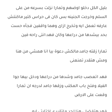
بليل الكل دخلو اوضهم وتمارا نزلت بسرعه من على
السلم وخرجت الجنينه بس كان فى حراس كتير ماكنتش
عارفه تعمل ايه وتخرج ازاى وهما واقفين فجأه حست
بحد بيشدها من دراعها وكان فهد:انتى راحه فين
تمارا زقته جامد:مالكش دعوة بيا انا همشي من هنا
ومش هتقدر تمنعنى
فهد اتعصب جامد وشدها من دراعها ودخل بيها جوا
الفيلا وفتح باب المكتب وزقها جامد لدرجه ان تمارا
وقعت على الارض
فهد:هتفضلى هنا لحد ماتقررى اختارتى ايه