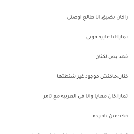
راكان بضيق:انا طالع اوضتى
تمارا:انا عايزة فونى
فهد بص لكنان
كنان:ماكنش موجود غير شنطتها
تمارا:كان معايا وانا فى العربيه مع تامر
فهد:مين تامر ده