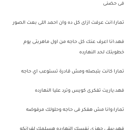
فى حضنى
تمارا:انت عرفت ازاى كل ده وان احمد اللى بعت الصور
فهد:انا اعرف عنك كل حاجه من اول ماهربتى يوم
خطوبتك لحد النهارده
تمارا كانت بتبصله ومش قادرة تستوعب اي حاجه
فهد:ياريت تفكرى كويس وترد عليا النهارده
تمارا:وانا مش هفكر فى حاجه وحلولك مرفوضه
فهد:يبقي جهزى نفسك النهارده هسلمك لفرانكو