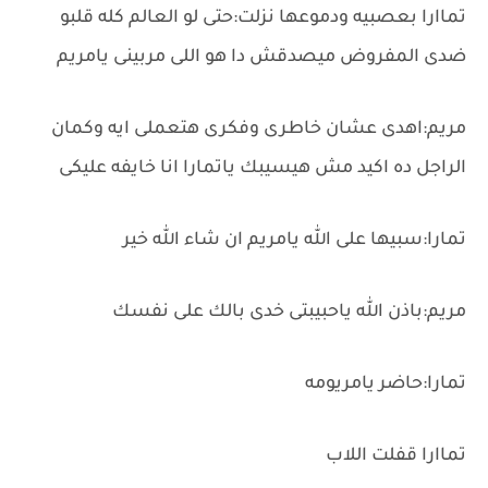
تماارا بعصبيه ودموعها نزلت:حتى لو العالم كله قلبو
ضدى المفروض ميصدقش دا هو اللى مربينى يامريم
مريم:اهدى عشان خاطرى وفكرى هتعملى ايه وكمان
الراجل ده اكيد مش هيسيبك ياتمارا انا خايفه عليكى
تمارا:سبيها على الله يامريم ان شاء الله خير
مريم:باذن الله ياحبيبتى خدى بالك على نفسك
تمارا:حاضر يامريومه
تماارا قفلت اللاب