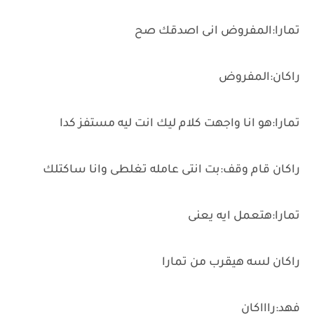
تمارا:المفروض انى اصدقك صح
راكان:المفروض
تمارا:هو انا واجهت كلام ليك انت ليه مستفز كدا
راكان قام وقف:بت انتى عامله تغلطى وانا ساكتلك
تمارا:هتعمل ايه يعنى
راكان لسه هيقرب من تمارا
فهد:راااكان