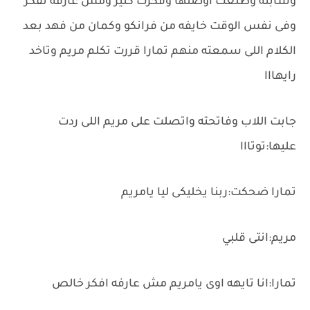
وسابته وطلعت اوضتها وفكرت كتير ومش عارفه تفكر
وفى نفس الوقت خايفه من فرانكو وكمان من فهد بعد
الكلام اللى سمعته منهم تمارا قررت تكلم مريم وتاخد
رايهااا
جابت اللاب وفاتحته واتصلت على مريم اللى ردت
عليها:توتااا
تمارا ضحكت:ربنا يخليكى ليا يامريم
مريم:انتى قلبي
تمارا:انا تايهه اوى يامريم مش عارفه افكر خالص