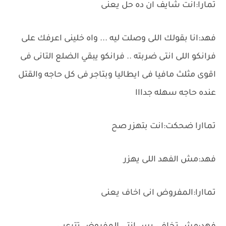
تمارا:انت شايف ان ده حل يعنى
فهد:انا بقولك اللى وصلت ليه ... واه خلينى اعرفك على
فرانكو اللى انتى ضربته .. فرانكو يبقي الضلع التانى فى
اقوى مثلث مافيا فى ايطاليا وبتاجر فى كل حاجه والقتل
عنده حاجه سهله جدااا
تماارا ضحكت:انت بتهزر صح
فهد:مش الفهد اللى يهزر
تماارا:المفروض انى اخاف يعنى