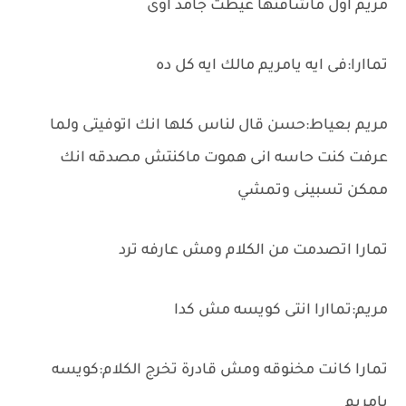
مريم اول ماشافتها عيطت جامد اوى
تماارا:فى ايه يامريم مالك ايه كل ده
مريم بعياط:حسن قال لناس كلها انك اتوفيتى ولما
عرفت كنت حاسه انى هموت ماكنتش مصدقه انك
ممكن تسبينى وتمشي
تمارا اتصدمت من الكلام ومش عارفه ترد
مريم:تماارا انتى كويسه مش كدا
تمارا كانت مخنوقه ومش قادرة تخرج الكلام:كويسه
يامريم