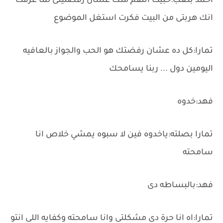
احمد بتعب:حبيت انتقم منك عشان رفضتينى لما عرفت
انك هربتى من البيت فكرت استغل الموضوع
تمارا:كل ده عشان رفضتك هو الحب والجواز بالعافيه
اليومين دول ... ربنا يسامحك
فهد:خدوه
تمارا بصلته:ياخدوه فين لا سبوه يمشي خلاص انا
سامحته
فهد:بالبساطه دى
تمارا:اه انا حرة دى مشكلتى وانا سامحته وكفايه اللى انتو