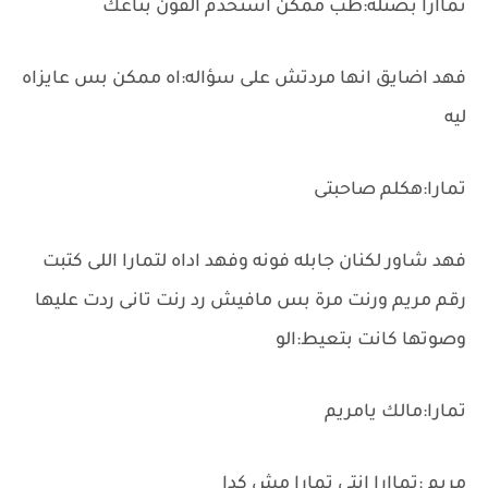
تماارا بصتله:طب ممكن استخدم الفون بتاعك
فهد اضايق انها مردتش على سؤاله:اه ممكن بس عايزاه
ليه
تمارا:هكلم صاحبتى
فهد شاور لكنان جابله فونه وفهد اداه لتمارا اللى كتبت
رقم مريم ورنت مرة بس مافيش رد رنت تانى ردت عليها
وصوتها كانت بتعيط:الو
تمارا:مالك يامريم
مريم :تماارا انتى تمارا مش كدا