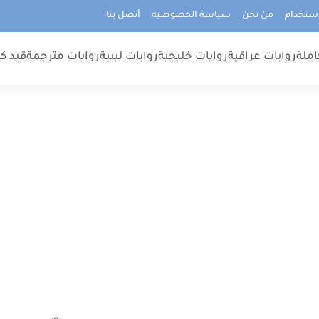
استخدام
من نحن
سياسة الخصوصيه
أتصل بنا
املة
روايات عراقية
روايات خليجية
روايات ليبية
روايات مترجمة
قيد كت