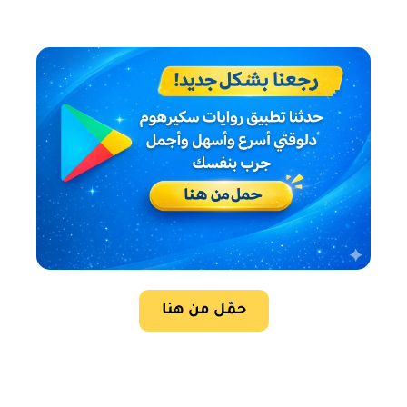
حمّل من هنا