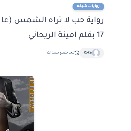
روايات شيقه
رواية حب لا تراه الشمس (ع
17 بقلم امينة الريحاني
Roka
منذ بضع سنوات