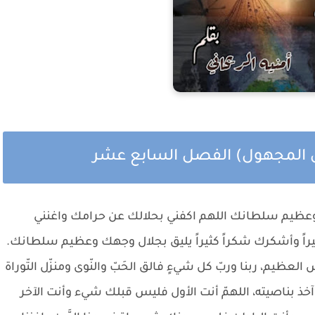
 المجهول) الفصل السابع عشر
 وعظيم سلطانك اللهم اكفني بحلالك عن حرامك واغنني
يراً وأشكرك شكراً كثيراً يليق بجلال وجهك وعظيم سلطانك.
عظيم، ربنا وربّ كل شيءٍ فالق الحَبّ والنّوى ومنزّل التّوراة
خذ بناصيته، اللهمّ أنت الأول فليس قبلك شيء وأنت الآخر