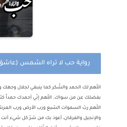
رواية حب لا تراه الشمس (عاشق
اللّهم لك الحمد والشّكر كما ينبغي لجلال وجهك
بفضلك عن من سواك. اللّهم إنّي أحمدك حمداً كث
اللّهم ربّ السموات السّبع ورب الأرض ورب العرش ال
والإنجيل والفرقان، أعوذ بك من شرّ كل شيء أنت آ