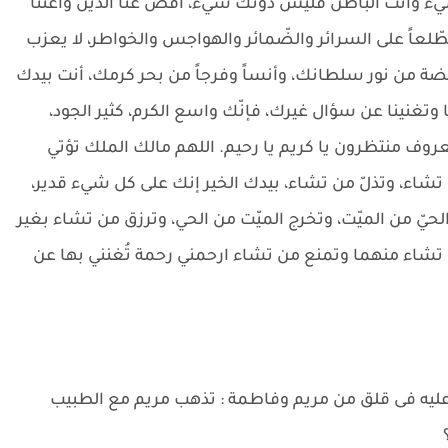
وأنت الباطن فليس دونك شيء، اقض عنا الدَّين واغننا
ا مطّلعاً على السرائر والضّمائر والهواجس والخواطر، لا يعزب
ن نور سلطانك، وأنساً وفرجاً من بحر كرمك، أنت بيدك
نا وتغنينا عن سؤال غيرك، فإنّك واسع الكرم، كثير الجود،
روف منتظرون يا كريم يا رحيم. اللهم مالك الملك تؤتي
شاء، وتذلّ من تشاء، بيدك الخير إنك على كل شيء قدير،
رج الحيّ من الميّت، وتخرج الميّت من الحي، وترزق من تشاء بغير
تشاء منهما وتمنع من تشاء ارحمني رحمة تُغنني بها عن
عليه فى قلق من مريم وفاطمة : تذهب مريم مع الطبيب