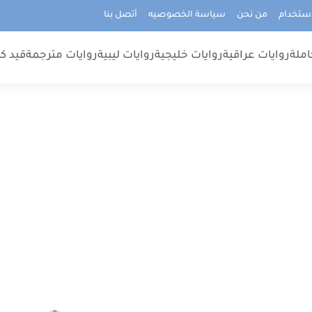
استخدام
من نحن
سياسة الخصوصيه
أتصل بنا
املة
روايات عراقية
روايات خليجية
روايات ليبية
روايات مترجمة
قيد كت