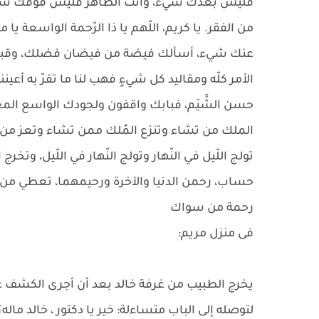
فليس بعدك شيء، وأنت الظّاهر فليس فوقك شيء 
من الفقر. يا كريم، اللّهم يا ذا الرّحمة الواسعة ي
عنك شيء، أسألك فيضة من فيضان فضلك، وقبضة م
الأمر كلّه ومقاليد كل شيءٍ فهب لنا ما تقرّ به أعين
حسن الشِّيَم، فبابك واقفون ولجودك الواسع المع
الملك من تشاء وتنزع المُلك ممن تشاء وتعز من ت
تولج اللّيل في النّهار وتولج النّهار في اللّيل، وتخ
حساب، رحمن الدنيا والآخرة ورحيمهما، تعطي من 
رحمة من سواك
فى منزل مريم:
يخرج الطبيب من غرفة خالد بعد أن أجرى الكشف 
لتوصله إلى الباب متساءلة: خير يا دكتور ، خالد ماله؟