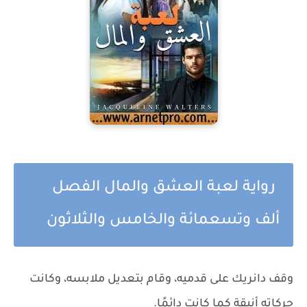
رواية لعبة العشق والمال الفصل
ألف وتسعمائة والخامس والثلاثون
وقف دانريك على قدميه، وقام بتعديل ملابسه، وكانت
حركاته أنيقة كما كانت دائمًا.