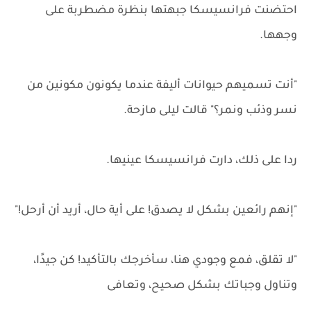
احتضنت فرانسيسكا جبهتها بنظرة مضطربة على
وجهها.
"أنت تسميهم حيوانات أليفة عندما يكونون مكونين من
نسر وذئب ونمر؟" قالت ليلى مازحة.
ردا على ذلك، دارت فرانسيسكا عينيها.
"إنهم رائعين بشكل لا يصدق! على أية حال، أريد أن أرحل!"
"لا تقلق، فمع وجودي هنا، سأخرجك بالتأكيد! كن جيدًا،
وتناول وجباتك بشكل صحيح، وتعافى