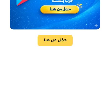
حمّل من هنا