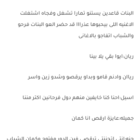
البنات قاعدين يستنو تمارا تشغل وفجاه اشتغلت
الاغنيه اللى بيحبوها عذرااا قد حضر العو البنات فرحو
والشباب اتفاجو بالاغانى
ريان:ايوا بقي يلا بينا
رياان وادنم قامو وبداو يرقصو وشدو زين واسر
اسيل:احنا كنا خايفين منهم دول فرحانين اكتر مننا
جميله:عايزة ارقص انا كمان
جنه:انتى اتجننتى ترقصى فين الدور مفتوح وكمان الشباب