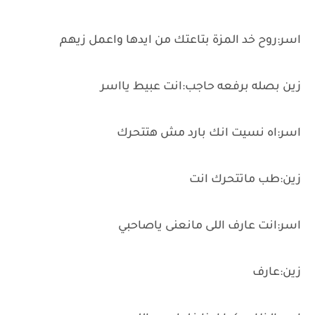
اسر:روح خد المزة بتاعتك من ايدها واعمل زيهم
زين بصله برفعه حاجب:انت عبيط يااسر
اسر:اه نسيت انك بارد مش هتتحرك
زين:طب ماتتحرك انت
اسر:انت عارف اللى مانعنى ياصاحبي
زين:عارف