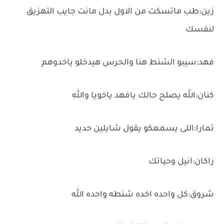
زين:طب ماتسكت من الاول بدل مانت جايب التهزيق
لنفسك
فهد:سيبو الشنط هنا والحرس هيدخلو ياخدوهم
كنان:الله يصلح حالك يافهد ياخويا والله
تمارا:اللى يسمعكو يقول شايلين حديد
راكان:انيل وحياتك
شروق:كل واحده اخده شنطه واحده الله