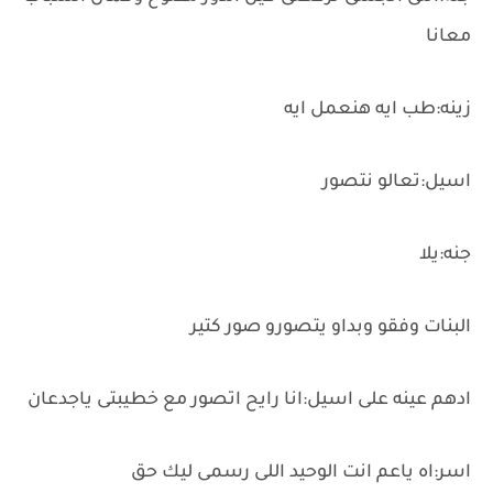
معانا
زينه:طب ايه هنعمل ايه
اسيل:تعالو نتصور
جنه:يلا
البنات وفقو وبداو يتصورو صور كتير
ادهم عينه على اسيل:انا رايح اتصور مع خطيبتى ياجدعان
اسر:اه ياعم انت الوحيد اللى رسمى ليك حق