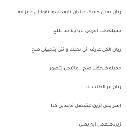
ريان:يعنى جايبك عشان نقعد سوا تقوليلى عايز ايه
جميله:طب افرض بابا ولا حد طلع
ريان:الكل عارف انى بحبك وانتى بتحبينى صح
جميله ضحكت:صح...ماتيجى نتصور
ريان:عز الطلب يلا
اسر بص لزين:هنفضل قاعدين كدا
زين:هنعمل ايه يعنى