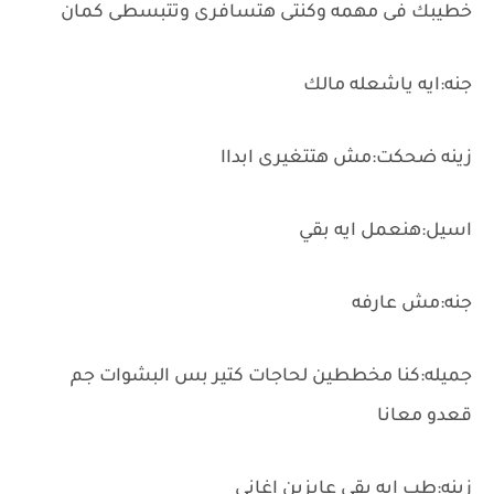
خطيبك فى مهمه وكنتى هتسافرى وتتبسطى كمان
جنه:ايه ياشعله مالك
زينه ضحكت:مش هتتغيرى ابداا
اسيل:هنعمل ايه بقي
جنه:مش عارفه
جميله:كنا مخططين لحاجات كتير بس البشوات جم
قعدو معانا
زينه:طب ايه بقي عايزين اغانى