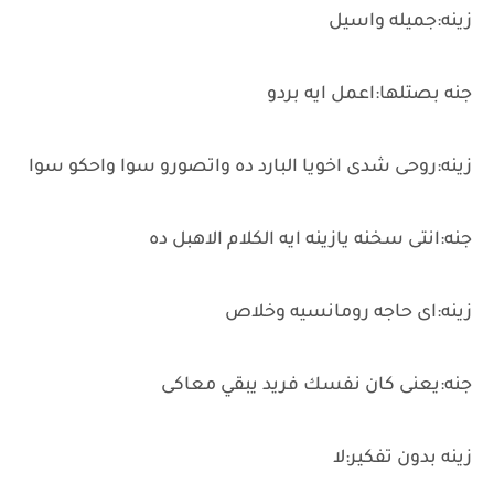
زينه:جميله واسيل
جنه بصتلها:اعمل ايه بردو
زينه:روحى شدى اخويا البارد ده واتصورو سوا واحكو سوا
جنه:انتى سخنه يازينه ايه الكلام الاهبل ده
زينه:اى حاجه رومانسيه وخلاص
جنه:يعنى كان نفسك فريد يبقي معاكى
زينه بدون تفكير:لا