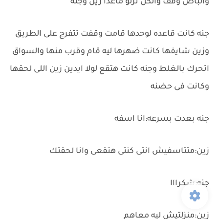
والباص وقف والكل نزلو ماعدا زين وجنه
جنه كانت قاعده لوحدها قامت وقفت تتفرج على الطريق
وزين شايفها كانت ضهرها ليه قام وقرب منها والسواق
اتحرك بالغلط وجنه كانت هتقع لولا ايدين زين اللى لحقها
وكانت فى حضنه
جنه بعدت بسرعه:انا اسفه
زين:متتاسفيش انتى كنتى هتقعى وانا لحقتك
جنه:شكرااا
زين:منزلتيش ليه معاهم