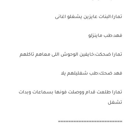
تمارا:البنات عايزين يشغلو اغانى
فهد:طب ماينزلو
تمارا ضحكت:خايفين الوحوش اللى معاهم تاكلهم
فهد ضحك:طب شغليلهم يلا
تمارا طلعت قدام ووصلت فونها بسماعات وبدات
تشغل
=========================