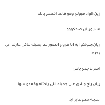
زين:الواد هيولع وهو قاعد اقسم بالله
اسر وريان ضحكووو
ريان:بقولكو ايه انا هروح اتصور مع جميله ماكل عارف انى
بحبها
اسر:لا جدع ياض
ريان راح ونادى على جميله اللى راحتله وقعدو سوا
جميله:نعم عايز ايه