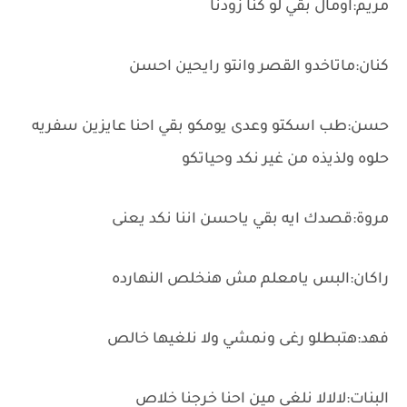
مريم:اومال بقي لو كنا زودنا
كنان:ماتاخدو القصر وانتو رايحين احسن
حسن:طب اسكتو وعدى يومكو بقي احنا عايزين سفريه
حلوه ولذيذه من غير نكد وحياتكو
مروة:قصدك ايه بقي ياحسن اننا نكد يعنى
راكان:البس يامعلم مش هنخلص النهارده
فهد:هتبطلو رغى ونمشي ولا نلغيها خالص
البنات:لالالا نلغى مين احنا خرجنا خلاص