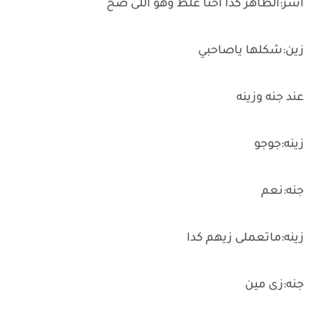
اسر:الظاهر كدا احنا غلط وهو اللى صح
زين:شكلها ياصاحبي
عند جنه وزينه
زينه:جوجو
جنه:نعم
زينه:ماتعملى زيهم كدا
جنه:زى مين