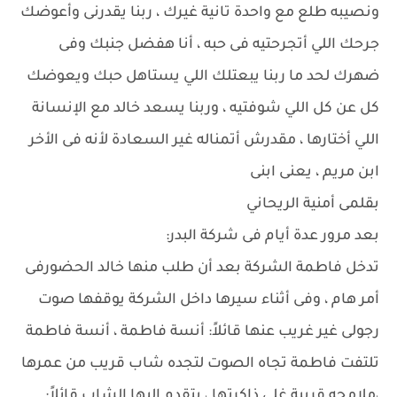
ونصيبه طلع مع واحدة تانية غيرك ، ربنا يقدرنى وأعوضك
جرحك اللي أتجرحتيه فى حبه ، أنا هفضل جنبك وفى
ضهرك لحد ما ربنا يبعتلك اللي يستاهل حبك ويعوضك
كل عن كل اللي شوفتيه ، وربنا يسعد خالد مع الإنسانة
اللي أختارها ، مقدرش أتمناله غير السعادة لأنه فى الأخر
ابن مريم ، يعنى ابنى
بقلمى أمنية الريحاني
بعد مرور عدة أيام فى شركة البدر:
تدخل فاطمة الشركة بعد أن طلب منها خالد الحضورفى
أمر هام ، وفى أثناء سيرها داخل الشركة يوقفها صوت
رجولى غير غريب عنها قائلاً: أنسة فاطمة ، أنسة فاطمة
تلتفت فاطمة تجاه الصوت لتجده شاب قريب من عمرها
،ملامحه قريبة غلى ذاكرتها ، يتقدم إليها الشاب قائلاً: