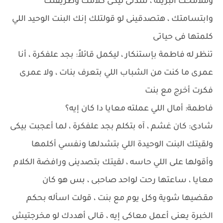
وملامحك البريئة ، شدنى ليكى كلامك وطريقتك
وابتسامتك ، هتصدقينى لو قولتلك إنك البنت الوحيد اللي
كلمتها فى حياتى
تنظر له فاطمة بإستنكار ، ليكمل قائلاً: بجد علفكرة ، أنا
عمرى ما كنت من الشباب اللي بتعرف بنات ، ولا عمرى
فكرت أخرج مع بنت
فاطمة: أمال اللي عملته معايا دا كان إيه؟
شادى: كان غشم ، آه بتكلم بجد علفكرة ، لما أعجبت بيكى
ولقيتك البنت الوحيدة اللي بتشدلها ونفسي أكلمها
وأقولها على اللي حاسه ، لقيتك بتصدينى ورافضة الكلام
معايا ، ساعتها رحت لواحد صاحبى ، بس هو كان
مقضيها شوية وكل يوم مع بنت ، قولت اسأله بحكم
الخبرة يعنى أعمل معاكى إيه ، قالى أهددك لو مخرجتيش