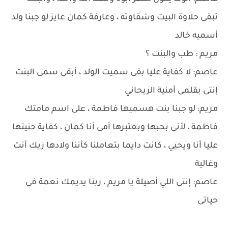
تبقى حلاوة البيت وشقاوته ، وعارفة كمان عايز لو جبنا ولد
أسميه خالد
مريم : طب والبنت ؟
عاصم: لا كفاية عليا بقى سميت الولد ، أبقى سمى البنت
إنتى بقلمى أمنية الريحاني
مريم: لو جبنا بنت هسميها فاطمة ، على اسم مامتك
فاطمة ، لأنى بحبها وبعتبرها أمى أنا كمان ، كفاية حنيتها
عليا أنا ويحيي ، كانت دايما بتعاملنا كأننا ولادها زيك أنت
وغالية
عاصم: إنتى اللي أصيلة يا مريم ، ربنا يديمك نعمة فى
حياتى