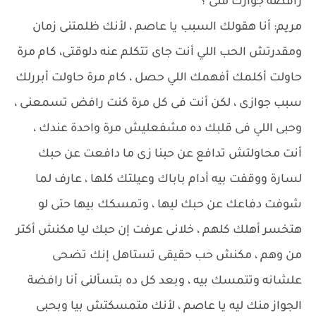
رافضة جوازك منى ؟
مريم: أنا هقولك السبب يا عاصم ، لأنك ظلمتنى زمان
ومقدرتش الحب اللي أنت جاى تتكلم عنه دلوقتى، كام مرة
حاولت أكلمك أفهمك اللي حصل ، كام مرة حاولت أبررلك
سبب جوازى ، لكن أنت فى كل مرة كنت رافض تسمعنى ،
وحبى اللي فى قلبك ده مشفعليش مرة واحدة عندك ،
أنت محاولتش تدافع عن حبنا زى ما دافعت عن حبك
لسارة ووقفت بيه أدام باباك وعيلتك كلها ، عارف لما
شوفت دفاعك عن حبك ليها ، وتمسكك بيها حتى لو
هتخسر أهلك كلهم ، خلانى عرفت إن حبك ليا مكنش أكتر
من وهم ، مكنش حب حقيقى تستاهل إنك تضحى
علشانه وتتمسك بيه ، وبعد كل ده بتسألنى أنا رافضة
الجواز منك ليه يا عاصم ، لأنك متمسكتش بيا وبحبى