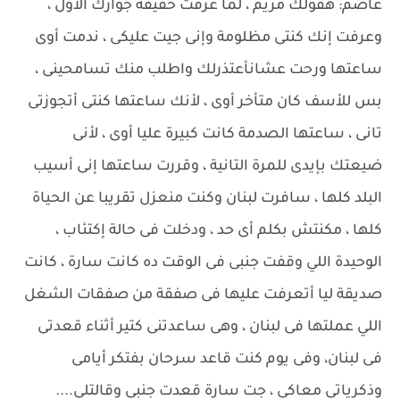
عاصم: هقولك مريم ، لما عرفت حقيقة جوازك الأول ،
وعرفت إنك كنتى مظلومة وإنى جيت عليكى ، ندمت أوى
ساعتها ورحت عشانأعتذرلك واطلب منك تسامحينى ،
بس للأسف كان متأخر أوى ، لأنك ساعتها كنتى أتجوزتى
تانى ، ساعتها الصدمة كانت كبيرة عليا أوى ، لأنى
ضيعتك بإيدى للمرة التانية ، وقررت ساعتها إنى أسيب
البلد كلها ، سافرت لبنان وكنت منعزل تقريبا عن الحياة
كلها ، مكنتش بكلم أى حد ، ودخلت فى حالة إكتئاب ،
الوحيدة اللي وقفت جنبى فى الوقت ده كانت سارة ، كانت
صديقة ليا أتعرفت عليها فى صفقة من صفقات الشغل
اللي عملتها فى لبنان ، وهى ساعدتنى كتير أثناء قعدتى
فى لبنان، وفى يوم كنت قاعد سرحان بفتكر أيامى
وذكرياتى معاكى ، جت سارة قعدت جنبى وقالتلى....