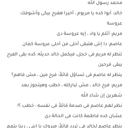
محمد رسول الله
خالد: أيوا كده يا مريوم ، أخيرا هفرح بيكى وأشوفك
عروسة
مريم: أتلم يا واد ، إيه عروسة دى
عاصم: دا إنتى هتبقى أحلى من أحلى عروسة كمان
تنظر له مريم فى خجل، فيكمل خالد حديثه: كده بقى الفرح
يبقى فرحين
ينظر له عاصم فى تساؤل قائلاً: فرح مين ، مش فاهم؟
مريم: فرح خالد ، مش تباركله ، خطب وهيتجوز بعد
شهرين إن شاء الله
نظر لهم عاصم فى صدمة قائلاً فى نفسه : خطب ؟!
عشان كده فاطمة كانت فى الحالة دى
ينظر عاصم لخالد فى تردد قائلاً: مبروك يا ابنى ، ربنا يتمم