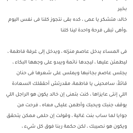
بخير
خالد: متشكر يا عمى ، كده بقى نتجوز كلنا فى نفس اليوم
،وأهى تبقى فرحة واحدة لينا كلنا
فى المساء يدخل عاصم منزله ، ويدخل إلى غرفة فاطمة ،
ليطمئن عليها ، ليجدها نائمة ويبدو على وجهها البكاء ،
يجلس عاصم بجانبها ويملس على شعرها فى حنان
قائلاً: سامحينى يا فاطمة، مقدرتش أحققلك السعادة
اللي إنتى عايزاها ، كنت بتمنى إن خالد يكون هو الراجل اللي
يوقف جنبك ويحبك وأطمن عليكى معاه ، فرحت من
جوايا لما ساب بنت غالية ، وقولت إن حلمى ممكن يتحقق
ويكون هو نصيبك ، لكن حكمة ربنا فوق كل شيء ،