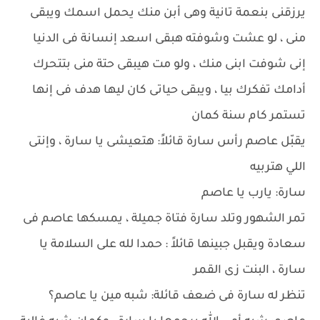
يرزقنى بنعمة تانية وهى أبن منك يحمل اسمك ويبقى
منى ، لو عشت وشوفته هبقى اسعد إنسانة فى الدنيا
إنى شوفت ابنى منك ، ولو مت هيبقى حتة منى بتتحرك
أدامك تفكرك بيا ، ويبقى حياتى كان ليها هدف فى إنها
تستمر كام سنة كمان
يقبّل عاصم رأس سارة قائلاً: هتعيشى يا سارة ، وإنتى
اللي هتربيه
سارة: يارب يا عاصم
تمر الشهور وتلد سارة فتاة جميلة ، يمسكها عاصم فى
سعادة ويقبل جبينها قائلاً : حمدا لله على السلامة يا
سارة ، البنت زى القمر
تنظر له سارة فى ضعف قائلة: شبه مين يا عاصم؟