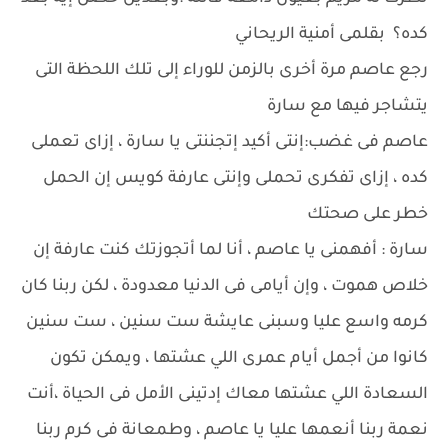
كده؟ بقلمى أمنية الريحاني
رجع عاصم مرة أخرى بالزمن للوراء إلى تلك اللحظة التى
يتشاجر فيها مع سارة
عاصم فى غضب:إنتى أكيد إتجننتى يا سارة ، إزاى تعملى
كده ، إزاى تفكرى تحملى وإنتى عارفة كويس إن الحمل
خطر على صحتك
سارة : أفهمنى يا عاصم ، أنا لما أتجوزتك كنت عارفة إن
خلاص هموت ، وإن أيامى فى الدنيا معدودة ، لكن ربنا كان
كرمه واسع عليا وسبنى عايشة ست سنين ، ست سنين
كانوا من أجمل أيام عمرى اللي عشتها ، ويمكن تكون
السعادة اللي عشتها معاك إدتينى الأمل فى الحياة ،أنت
نعمة ربنا أنعمها عليا يا عاصم ، وطمعانة فى كرم ربنا