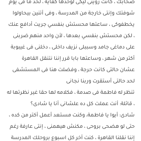
صحابك ، كانت رؤيتى ليكى لوحدها كفاية ، لحد ما فى يوم
شوفتك وإنتى خارجة من المدرسة ، وفى أتنين بيحاولوا
يخطفوكى ، ساعتها محستش بنفسي جريت أدافع عنك
، لكن محستش بنفسي بعدها ، لأن واحد منهم ضربنى
على دماغى جامد وسببلى نزيف داخلى ، دخلنى فى غيبوبة
أكتر من شهر ، وساعتها بابا قرر إننا نتنقل القاهرة
عشان حالتى كانت حرجة ، وفضلت هنا فى المستشفى
لحد حالتى أستقرت وربنا نجانى
تنظر له فاطمة فى صدمة ، فكلامه لها حقا غير نظرتها له
، قائلة: أنت عملت كل ده علشانى أنا يا شادى؟
شادى: أيوا يا فاطمة، وكنت مستعد أعمل أكتر من كده ،
حتى لو هضحى بروحى ، مكنش هيهمنى ، إنتى عارفة رغم
إننا نقلنا القاهرة ، كنت أخر كل اسبوع بروحلك المدرسة