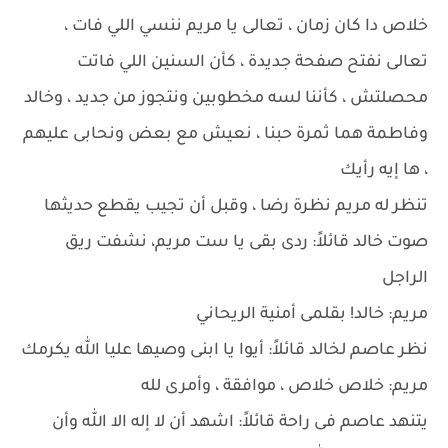
خلاص دا كان زمان ، تعالى يا مريم ننسي اللي فات ،
تعالى نفتح صفحة جديدة ، كأن السنين اللي فاتت
محصلتش ، كأننا لسه مخطوبين ونتجوز من جديد ، وخالد
وفاطمة هما ثمرة حبنا ، نعيش مع بعض ونحابى عليهم
، ها إيه رأيك
تنظر له مريم نظرة رضا ، وقبل أن تجيب يقطع حديثها
صوت خالد قائلاً: ردى بقى يا ست مريم، نشفت ريق
الراجل
مريم: خالد! بقلمى أمنية الريحاني
نظر عاصم لخالد قائلاً: أيوا يا ابنى وصيها عليا الله يكرمك
مريم: خلاص خلاص ، موافقة ، وأمرى لله
يتنهد عاصم فى راحة قائلاً: اشهد أن لا إله الا الله وأن