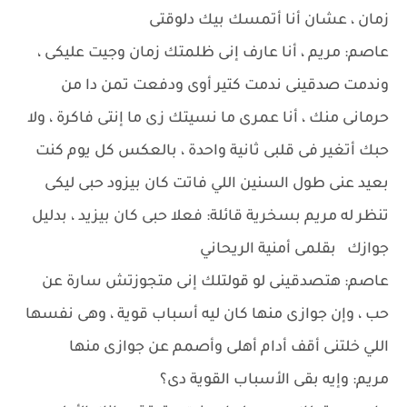
زمان ، عشان أنا أتمسك بيك دلوقتى
عاصم: مريم ، أنا عارف إنى ظلمتك زمان وجيت عليكى ،
وندمت صدقينى ندمت كتير أوى ودفعت تمن دا من
حرمانى منك ، أنا عمرى ما نسيتك زى ما إنتى فاكرة ، ولا
حبك أتغير فى قلبى ثانية واحدة ، بالعكس كل يوم كنت
بعيد عنى طول السنين اللي فاتت كان بيزود حبى ليكى
تنظر له مريم بسخرية قائلة: فعلا حبى كان بيزيد ، بدليل
جوازك بقلمى أمنية الريحاني
عاصم: هتصدقينى لو قولتلك إنى متجوزتش سارة عن
حب ، وإن جوازى منها كان ليه أسباب قوية ، وهى نفسها
اللي خلتنى أقف أدام أهلى وأصمم عن جوازى منها
مريم: وإيه بقى الأسباب القوية دى؟