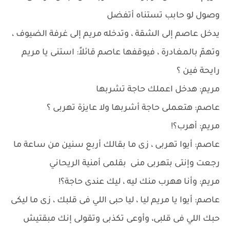
وصول لو حابب تستناه أتفضل
يدخل عاصم إلى الشقة ، وتدخله مريم إلى غرفة الضيوف ،
وتهمّ بالمغادرة ، فيوقفها عاصم قائلاً: استنى يا مريم
رايحة فين ؟
مريم: هدخل اعملك حاجة تشربها
عاصم: هتعملى حاجة أشربها ولا عايزة تهربى ؟
مريم: أهرب؟!
عاصم: أيوا تهربى ، زى ما بقالك أربع سنين من ساعة ما
رجعت وإنتى بتهربى منى بقلمى أمنية الريحاني
مريم: وأنا ههرب منك ليه ، ليك عندى حاجة؟!
عاصم: أيوا يا مريم ليا ، ليا حبى اللي فى قلبك ، زى ما ليكى
حبك اللي فى قلبى، وأوعى تكذبى وتقولى إنك مبقتيش