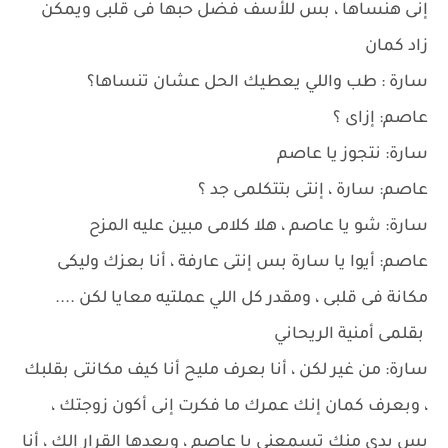
إنى هنساها ، بس للأسف فضل حبها فى قلبى ويمكن
زاد كمان
سارة : طب واللي يعطيك الحل عشان تنساها؟
عاصم: إزاى ؟
سارة: نتجوز يا عاصم
عاصم: سارة ، إنتى بتتكلمى جد ؟
سارة: شو يا عاصم ، هلا كلامى مبين عليه المزح
عاصم: أيوا يا سارة بس إنتى عارفة ، أنا بعزك وليكى
مكانة فى قلبى ، ومقدر كل اللي عملتيه معايا لكن ....
بقلمى أمنية الريحاني
سارة: من غير لكن ، أنا بعرف مليح أنا كيف مكانتى بقلبك
، وبعرف كمان إنك عمرك ما فكرت إنى أكون زوجتك ،
بس بدى منك تسمعنى يا عاصم ، وبعدها القرار إلك ، أنا