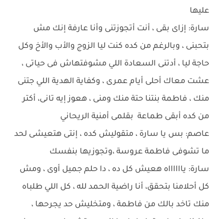
عليها
سارة: إزاى بقى ، أنت أتجوزتنى وأنا عارفة إنك مش
بتحبنى ، وبالرغم من كده كنت ليا الزوج والأب والأخ وكل
حاجة ليا ، أدتنى السعادة اللي مشوفتهاش فى حياتى ،
عشت معاك أحلى أيام عمرى ، وكفاية الهدية اللي جتنى
منك ، فاطمة بنتنا حتة منك ومنى ، هعوز إيه تانى، أكتر
من كده أبقى طماعة بقلمى أمنية الريحاني
عاصم: بس يا سارة ، متقوليش كده ، إنتى هتعيشى لحد
ما تشوفى فاطمة عروسة ،وتجوزيها بنفسك
سارة: يااااااه هعيش كل ده ، دا حلم جميل أوى ، ومش
كل أحلامنا بتحقق، أنا راضية الحمد لله ، كل اللي طلباه
منك تاخد بالك من فاطمة ، ومتخليش حد يجرحها ،