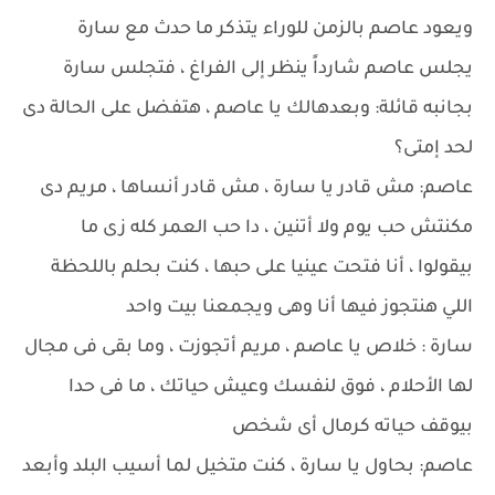
ويعود عاصم بالزمن للوراء يتذكر ما حدث مع سارة
يجلس عاصم شارداً ينظر إلى الفراغ ، فتجلس سارة
بجانبه قائلة: وبعدهالك يا عاصم ، هتفضل على الحالة دى
لحد إمتى؟
عاصم: مش قادر يا سارة ، مش قادر أنساها ، مريم دى
مكنتش حب يوم ولا أتنين ، دا حب العمر كله زى ما
بيقولوا ، أنا فتحت عينيا على حبها ، كنت بحلم باللحظة
اللي هنتجوز فيها أنا وهى ويجمعنا بيت واحد
سارة : خلاص يا عاصم ، مريم أتجوزت ، وما بقى فى مجال
لها الأحلام ، فوق لنفسك وعيش حياتك ، ما فى حدا
بيوقف حياته كرمال أى شخص
عاصم: بحاول يا سارة ، كنت متخيل لما أسيب البلد وأبعد