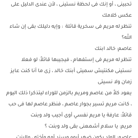
تحبينى ، أو إنك فى لحظة نستينى ، لأن عندى الدليل على
عكس كلامك
تنظر له مريم فى سخرية قائلة : وإيه دليلك بقى إن شاء
الله؟
عاصم: خالد ابنك
تنظر له مريم فى إستفهام ، فيجيبها قائلاً: لو فعلا
نستينى مكنتيش سميتى أبنك خالد ، زى ما أنا كنت عايز
زمان ولا نسيتى
يعود كلاً من عاصم ومريم بالزمن للوراء ليتذكرا ذلك اليوم
، كانت مريم تسير بجوار عاصم ، فنظر عاصم لها فى حب
قائلاً: عارفة يا مريم نفسي أوى أجيب ولد وبنت
مريم: يا سلام أشمعنى بقى ولد وبنت ؟
عاصم: الولد يكون ضهر أبوه وسند أمه وأخته ، والبنت