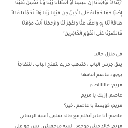
"رَبَّنَا لاَ تُؤَاخِذْنَا إِن نَّسِينَا أَوْ أَخْطَأْنَا رَبَّنَا وَلاَ تَحْمِلْ عَلَيْنَا
إِصْرًا كَمَا حَمَلْتَهُ عَلَى الَّذِينَ مِن قَبْلِنَا رَبَّنَا وَلاَ تُحَمِّلْنَا مَا لاَ
طَاقَةَ لَنَا بِهِ وَاعْفُ عَنَّا وَاغْفِرْ لَنَا وَارْحَمْنَآ أَنتَ مَوْلاَنَا
فَانصُرْنَا عَلَى الْقَوْمِ الْكَافِرِينَ"
فى منزل خالد:
يدق جرس الباب ، فتذهب مريم لتفتح الباب ، لتتفاجأ
بوجود عاصم أمامها
مريم: عااااااصم !
عاصم: إزيك يا مريم
مريم: كويسة يا عاصم ، خير؟
عاصم: أنا عايز أتكلم مع خالد بقلمى أمنية الريحاني
مريم: خالد مش موجود ، لسه مرجعش ، بس هو على