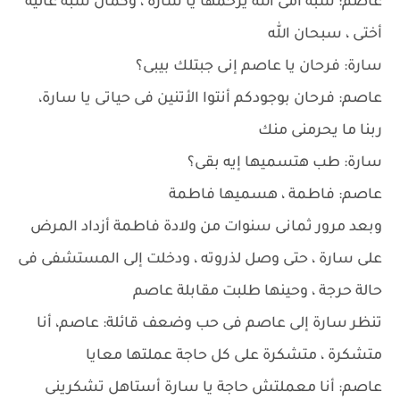
عاصم: شبه أمى الله يرحمها يا سارة ، وكمان شبه غالية
أختى ، سبحان الله
سارة: فرحان يا عاصم إنى جبتلك بيبى؟
عاصم: فرحان بوجودكم أنتوا الأتنين فى حياتى يا سارة،
ربنا ما يحرمنى منك
سارة: طب هتسميها إيه بقى؟
عاصم: فاطمة ، هسميها فاطمة
وبعد مرور ثمانى سنوات من ولادة فاطمة أزداد المرض
على سارة ، حتى وصل لذروته ، ودخلت إلى المستشفى فى
حالة حرجة ، وحينها طلبت مقابلة عاصم
تنظر سارة إلى عاصم فى حب وضعف قائلة: عاصم، أنا
متشكرة ، متشكرة على كل حاجة عملتها معايا
عاصم: أنا معملتش حاجة يا سارة أستاهل تشكرينى