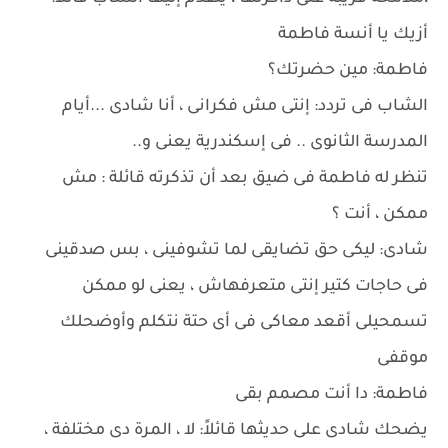
أزيك يا أنسة فاطمة
فاطمة: مين حضرتك؟
الشاب فى تردد: إنتى مش فكرانى ، أنا شادى ...أيام
المدرسة الثانوى .. فى إسكندرية يعنى و..
تنظر له فاطمة فى ضيق بعد أن تذكرته قائلة : مش
ممكن ، أنت ؟
شادى: ليكى حق تضايقى لما تشوفينى ، بس صدقينى
فى حاجات كتير إنتى متعرفهاش ، يعنى لو ممكن
تسمحيلى أقعد معاكى فى أى حتة نتكلم وأوضحلك
موقفى
فاطمة: دا أنت مصمم بقى
يضحك شادى على حديثها قائلاً: لا ، المرة دى مختلفة ،