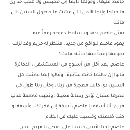
حافظ عليها ، وقولها دايما إنى محبتش ولا هحب حد زى
ما حبتها وإنها الأمل اللي عشت عليه طول السنين اللي
فاتت
يقبّل عاصم يدها وتتساقط دموعه رغماً عنه
يعود عاصم للواقع من جديد ، فتنظر له مريم وقد نزلت
دموعها رغماً عنها قائلة: ماتت؟
عاصم: بعد أقل من أسبوع فى المستشفى ، الدكاترة
قالوا إن حالتها كانت متأخرة ، وقالوا إنها عاشت كل
السنين دى كانت معجزة من ربنا ، وكأن ربنا طول فى
عمرها عشان تؤدى رسالة معينة ، وتجيب فاطمة للدنيا
مريم: أنا أسفة يا عاصم ، أسفة إنى فكرتك ، وأسفة لو
كنت ظلمتك وقسيت عليك فى الكلام
عاصم: إحنا الأتنين قسينا على بعض يا مريم ، بس