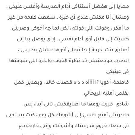
معايا إنى هفضل أستناكى أدام المدرسة وأغلس عليكى ،
وعشان أنا مكنش عندى أى خبرة ، سمعت كلامه من غير
ما أفكر ، وقولت اللي قولته ، لكن لما جه أخوكى وضربنى ،
حسيت إنى قليل أوى أدام نفسي ، إزاى يوصل بيا إنى
أضايق بنت لدرجة إنها تجبلى أخوها عشان يضربنى ،
الضرب موجعنيش قد نظرة الخوف والكره اللي شوفتها
فى عينيكى
فاطمة: أخويا ؟! آآآآه ه ه ه قصدك خالد ، وبعدين كمل
بقلمى أمنية الريحاني
شادى: قررت يومها ما اضايقكيش تانى أبدا، بس
مقدرتش أمنع نفسي إنى أشوفك كل يوم ، كنت بستخبى
فى ميعاد خروج مدرستك وأشوفك وإنتى خارجة مع