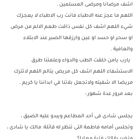
اشف مرضانا ومرضى المسلمين .
اللهم ما عجز عنه الاطباء فانت رب الاطباء لا يعجزك
شيء اللهم اشف كل نفس ذاقت طعم الالم من مرض
او سحر او حسد او عين وارزقها الصبر عند الابتلاء
والعافية .
يارب يامن خلقت الطب والدواء وعلمتنا طرق
الاستشفاء اللهم اشف كل مريض يتالم اللهم لاتترك
مريضا الا شفيته ولاتجعل بلائنا في ابداننا يا كريم .
بعد مرور عدة شهور :
يجلس شادى فى أحد المطاعم ويبدو عليه الضيق ،
وتجلس أمامه فاطمة التى تنظر له قائلة: مالك يا شادى ،
متغير بقالك فترة معايا؟