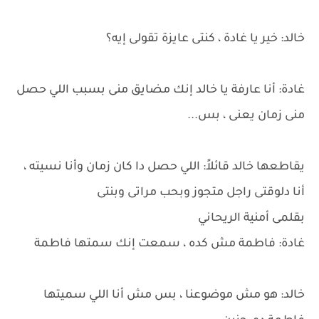
خالد: خير يا غادة ، كنتى عايزة تقولى إيه؟
غادة: أنا عارفة يا خالد إنك مضايق منى بسبب اللي حصل
منى زمان يعنى ، بس...
يقاطعها خالد قائلاً: اللي حصل دا كان زمان وأنا نسيته ،
أنا دلوقتى راجل متجوز وبحب مراتى وبنتى
بقلمى أمنية الريحاني
غادة: فاطمة مش كده ، سمعت إنك سمتها فاطمة
خالد: هو مش موضوعنا ، بس مش أنا اللي سميتها