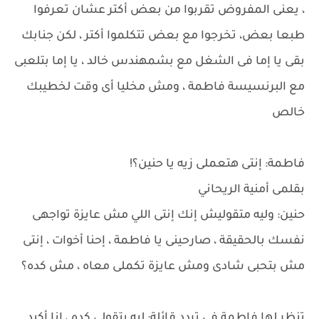
، يعنى المفروض تقربوا من بعض أكتر عشان تعرفوا
طبعا بعض، تخرجوا مع بعض تتكلموا أكتر ، لكن جنابك
بقى يا إما فى الشغل مع بشمهندس خالد ، يا إما بتلعبى
مع البرنسيسة فاطمة ، ومش مخليا أى وقت لخطيبك
خالص
فاطمة: إنتى هتعملى زيه يا حنين؟!
بقلمى أمنية الريحاني
حنين: وليه متقوليش إنك إنتى اللي مش عايزة تواجهى
نفسك بالحقيقة ، صارحينى يا فاطمة ، إحنا أخوات ، إنتى
مش بتحبى شادى ومش عايزة تكملى معاه ، مش كده؟
تنظر لها فاطمة فى تردد قائلة: ليه بتقولى كده ، انا أكيد