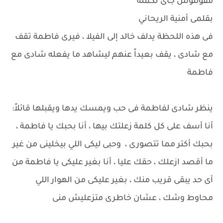
مقولتوش جاى تكمله
بقلمى أمنية الريحاني
فى هذه اللحظة يدلف خالد إلى الفيلا ، فيرى فاطمة تقف
مع شادى ، يقف بعيداً عنهم ليشاهد ما يفعله شادى مع
فاطمة
ينظر شادى لفاطمة فى حب ويمسك يدها ويقبلها قائلاً:
أنا أسف على كل كلمة زعلتك بيها ، أنا بحبك يا فاطمة ،
بحبك أكتر مما تتصورى ، وحبى ليكى اللي بيخلينى من غير
ما أقصد ازعلك ، حقك عليا ، أنا بغير عليكى يا فاطمة من
أى حد يبقى قريب منك ، بغير عليكى من الهوار اللي
محاوط وشك ، عشان خاطرى متزعليش منى