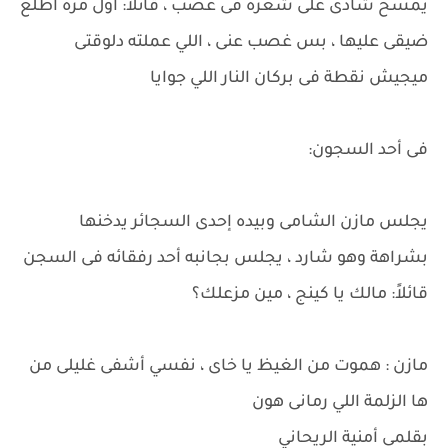
يمسح شادى على شعره فى غضب ، قائلاً: أول مرة أطلع
ضيقى عليها ، بس غصب عنى ، اللي عملته دلوقتى
ميجيش نقطة فى بركان النار اللي جوايا
فى أحد السجون:
يجلس مازن الشامى وبيده إحدى السجائر يدخنها
بشراهة وهو شارد ، يجلس بجانبه أحد رفقائه فى السجن
قائلاً: مالك يا كينج ، مين مزعلك؟
مازن : هموت من الغيظ يا خاى ، نفسي أشفى غليلى من
ها الزلمة اللي رمانى هون
بقلمى أمنية الريحاني