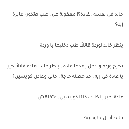
خالد فى نفسه : غادة؟! معقولة هى ، طب هتكون عايزة
إيه؟
ينظر خالد لوردة قائلاً: طب دخليها يا وردة
تخرج وردة وتدخل بعدها غادة ، ينظر خالد لغادة قائلاً: خير
يا غادة فى إيه ، حد حصله حاجة ، خالى وعادل كويسين؟
غادة: خير يا خالد ، كلنا كويسين ، متقلقش
خالد: أمال جاية ليه؟