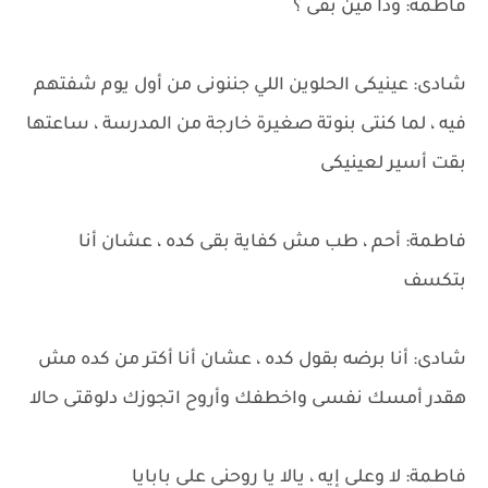
فاطمة: ودا مين بقى ؟
شادى: عينيكى الحلوين اللي جننونى من أول يوم شفتهم
فيه ، لما كنتى بنوتة صغيرة خارجة من المدرسة ، ساعتها
بقت أسير لعينيكى
فاطمة: أحم ، طب مش كفاية بقى كده ، عشان أنا
بتكسف
شادى: أنا برضه بقول كده ، عشان أنا أكتر من كده مش
هقدر أمسك نفسى واخطفك وأروح اتجوزك دلوقتى حالا
فاطمة: لا وعلى إيه ، يالا يا روحنى على بابايا