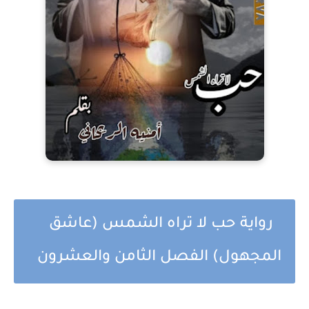
رواية حب لا تراه الشمس (عاشق
المجهول) الفصل الثامن والعشرون