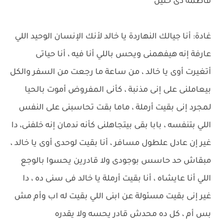
فاطمة دى حنين
غادة: أنا جيالك النهاردة يا خالد لأنك الإنسان الوحيد اللي
عارفة إنه هيفهمنى ويحس باللي أنا فيه ، أنا حياتى
أتغيرت أوى يا خالد ، من ساعة ما رجعت من السفر والكل
بيعاملنى على إنى مذنبة ، كأنى المفروض أموت بالحيا
لمجرد إنى بقيت أرملة ، ماما بقت تحاسبنى على النفس
اللي بتنفسه ، بابا بقى بيتجاهلنى كأنه ندمان إنه خلفنى، دا
غير إن عادل علطول مسافر ، أنا بقيت لوحدى أوى يا خالد ،
مبقاش حد حاسس بوجودى ولا قادرين يحسوا بالوجع
اللي أنا عايشاه ، أنا بقيت أرملة يا خالد فى سنى ده ، دا
غير إنى بقيت مسئولة عن ابنى اللي بقيت له اب وأم مش
بس أم ، كل ده محدش قادر يحسه ولا يقدره