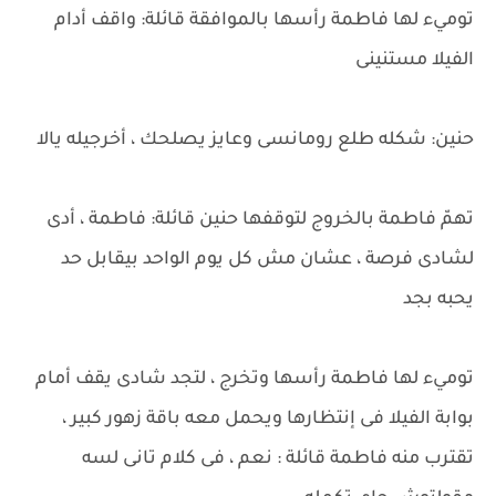
توميء لها فاطمة رأسها بالموافقة قائلة: واقف أدام
الفيلا مستنينى
حنين: شكله طلع رومانسى وعايز يصلحك ، أخرجيله يالا
تهمّ فاطمة بالخروج لتوقفها حنين قائلة: فاطمة ، أدى
لشادى فرصة ، عشان مش كل يوم الواحد بيقابل حد
يحبه بجد
توميء لها فاطمة رأسها وتخرج ، لتجد شادى يقف أمام
بوابة الفيلا فى إنتظارها ويحمل معه باقة زهور كبير ،
تقترب منه فاطمة قائلة : نعم ، فى كلام تانى لسه