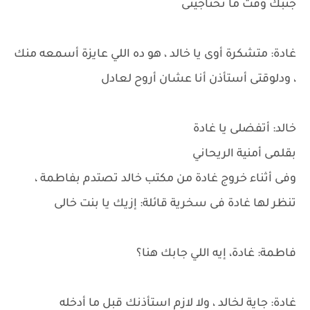
جنبك وقت ما تحتاجينى
غادة: متشكرة أوى يا خالد ، هو ده اللي عايزة أسمعه منك
، ودلوقتى أستأذن أنا عشان أروح لعادل
خالد: أتفضلى يا غادة
بقلمى أمنية الريحاني
وفى أثناء خروج غادة من مكتب خالد تصتدم بفاطمة ،
تنظر لها غادة فى سخرية قائلة: إزيك يا بنت خالى
فاطمة: غادة، إيه اللي جابك هنا؟
غادة: جاية لخالد ، ولا لازم استأذنك قبل ما أدخله