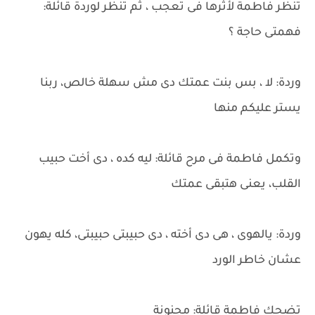
تنظر فاطمة لأثرها فى تعجب ، ثم تنظر لوردة قائلة:
فهمتى حاجة ؟
وردة: لا ، بس بنت عمتك دى مش سهلة خالص، ربنا
يستر عليكم منها
وتكمل فاطمة فى مرح قائلة: ليه كده ، دى أخت حبيب
القلب، يعنى هتبقى عمتك
وردة: يالهوى ، هى دى أخته ، دى حبيبتى حبيبتى، كله يهون
عشان خاطر الورد
تضحك فاطمة قائلة: مجنونة