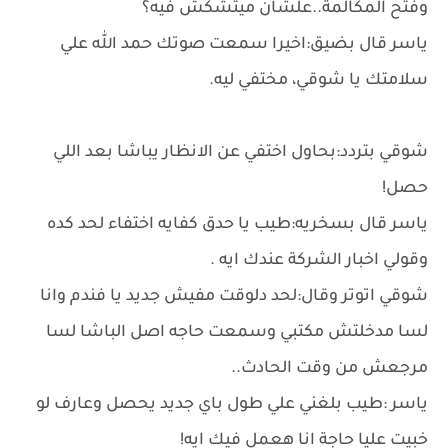
وفتح المكالمة..علشان ميتشكش فيه؟
ياسر قال بضيق:اخيرا سمعت صوتك حمد الله علي
سلامتك يا شوقي، مختفي ليه.
شوقي بتردد:بحاول اختفي عن الانظار يباشا بعد اللي
حصل!
ياسر قال بسخريه:طيب يا حدق كفايه اختفاء لحد كده
وقولي اخبار الشركة عندك ايه .
شوقي اتوتر وقال:لحد دلوقت مفيش جديد يا فندم وانا
لسا مدخلتش مكتبي وسمعت حاجه اصل الباشا لسا
مرجعش من وقت الحادث..
ياسر :طيب بلغني علي طول باي جديد يحصل وعارف لو
خبيت عليا حاجة انا هعمل فيك ايه!