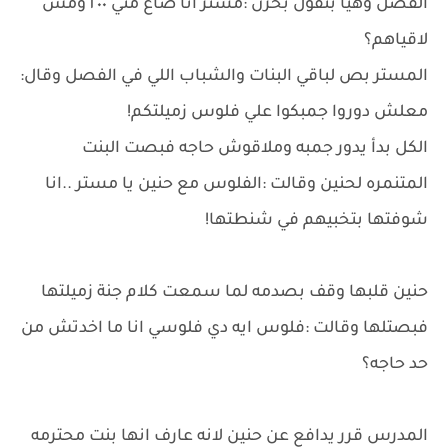
الفصل وهيا بتقول بحزن :مستر انا ضاع مني ٢٠٠ ومش
لاقياهم؟
المستر بص لباقي البنات والشباب اللي في الفصل وقال:
معلش دوروا جمبكوا علي فلوس زميلتكم!
الكل بدأ يدور جمبه وملاقوش حاجه فبصت البنت
المتنمره لحنين وقالت :الفلوس مع حنين يا مستر ..انا
شوفتها بتخبيهم في شنطتها!
حنين قلبها وقف بصدمه لما سمعت كلام جنة زميلتها
فبصتلها وقالت :فلوس ايه دي فلوسي انا ما اخدتش من
حد حاجه؟
المدرس قرر يدافع عن حنين لانه عارف انها بنت محترمه