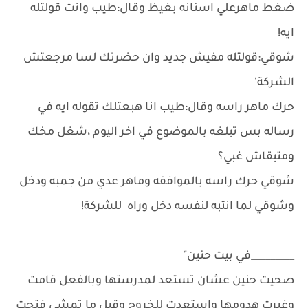
ضغط ماهرعلي اسنانه بغيظ وقال:طيب وانت قولتله
ايه!
شوقي:قولتله مفيش جديد وان حضرتك لسا مرجعتش
الشركة'
حرك ماهر راسه وقال:طيب انا هبعتلك تقوله ايه في
رساله بس تبلغه بالموضوع في اخر اليوم ،شغل مخك
ومتبقاش غبي؟
شوقي حرك راسه بالموافقه وماهر عدي من جمبه ودخل
وشوقي لما انتبه لنفسه دخل وراه للشركة!
_________في بيت حنين"
صحيت حنين عشان تستعد لمدرستها وبالفعل قامت
وغيرت هدومها واستعدت للخروج وقبل ما تمشي فتحت