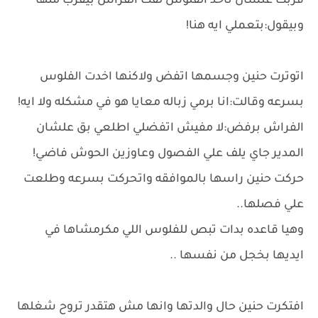
قربت علشان تاخد الفلوس لقت الفراش بيقرب منها
وبيقول:بتعملي ايه هنا!
اتوترت حنين وجسمها اتفض ولاكنها اخدت الفلوس
بسرعه وقالت:انا برمي زباله معايا هو في مشكله ولا ايه!
الفراش برفض:لا مفيش اتفضلي اطلعي بق علشان
المدير جاي يلف علي الفصول وعاوزين الحوش فاضي!
حركت حنين راسها بالموافقه واتحركت بسرعه وطلعت
علي فصلها..
وهيا قاعده بدات تبص للفلوس اللي مكرمشاها في
ايديها بخجل من نفسها ..
افتكرت حنين حال والدتها وانها مش هتقدر تروح شغلها