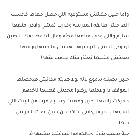
واما حنين مكنتش مستوعبه اللي حصل معاها فحست
انها مش طايقه المدرسه وقررت تمشي ولاكن منعها
سليم واللي وقف قدامها فجأة وقال:انا مصدقك يا حنين
ارجوكي استني شويه وهيا هتلاقي فلوسها ووقتها
صدقيني هخليها تعتذر منك عصب عنها !
حنين بصتله بدموع لانه لولا هديته مكانش هيحصلها
الموقف دا ولاكنها برضوا محدش غصبها تاخدهم
فحركت راسها بحزن وقعدت وسليم قرب من البنت اللي
اسمها جنه وقال:انتي متاكده ان حنين اخدت الفلوس
منها!
جنة بصتله بتوتر وقالت:ايوا شوفتها بتخبيها في