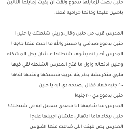
حنين بصت لزمايلها بدموع ولقت ان بقيت زمايلها التانين
باصين عليها وكانها حراميه فعلا.
المدرس قرب من حنين وقال:وريني شنطتك يا حنين!
حنين بدموع:صدقني يا مستر والله ما اخدت منها حاجه !
المدرس أصر انه يشوف شنطتها علشان يحل المشكله
وحنين ادتهاله واول ما فتح المدرس الشنطه لقي فيها
فلوي متكرمشه بطريقه غريبه فمسكها وفتحها لقاها
٢٠٠ جنيه فعلا فقال بصدمه:دي ايه يا حنين!
حنين بدموع:دي ٢٠٠ جنيه!
المدرس:منا شايفها انا قصدي بتعمل ايه في شنطتك!
حنين ببكاء:ماما ادتهالي علشان اجيبلها علاج!
المدرس بص للبنت اللي ضاعت منها الفلوس