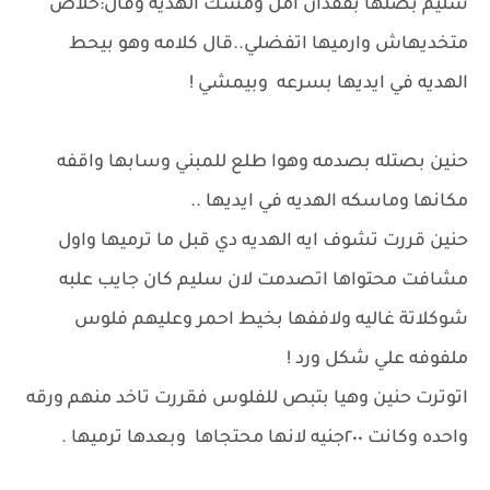
سليم بصلها بفقدان امل ومسك الهديه وقال:خلاص
متخديهاش وارميها اتفضلي..قال كلامه وهو بيحط
الهديه في ايديها بسرعه وبيمشي !
حنين بصتله بصدمه وهوا طلع للمبني وسابها واقفه
مكانها وماسكه الهديه في ايديها ..
حنين قررت تشوف ايه الهديه دي قبل ما ترميها واول
مشافت محتواها اتصدمت لان سليم كان جايب علبه
شوكلاتة غاليه ولاففها بخيط احمر وعليهم فلوس
ملفوفه علي شكل ورد !
اتوترت حنين وهيا بتبص للفلوس فقررت تاخد منهم ورقه
واحده وكانت ٢٠٠جنيه لانها محتجاها وبعدها ترميها .