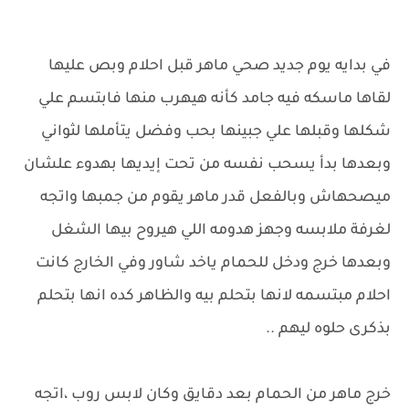
في بدايه يوم جديد صحي ماهر قبل احلام وبص عليها
لقاها ماسكه فيه جامد كأنه هيهرب منها فابتسم علي
شكلها وقبلها علي جبينها بحب وفضل يتأملها لثواني
وبعدها بدأ يسحب نفسه من تحت إيديها بهدوء علشان
ميصحهاش وبالفعل قدر ماهر يقوم من جمبها واتجه
لغرفة ملابسه وجهز هدومه اللي هيروح بيها الشغل
وبعدها خرج ودخل للحمام ياخد شاور وفي الخارج كانت
احلام مبتسمه لانها بتحلم بيه والظاهر كده انها بتحلم
بذكرى حلوه ليهم ..
خرج ماهر من الحمام بعد دقايق وكان لابس روب ،اتجه