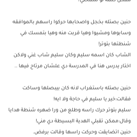
ممكن كلمة لو سمحتي؟
حنين بصتله بخجل واصحابها حركوا راسهم بالموافقه
وسابوها ومشيوا وهيا قربت منه وهيا بتمسك في
شنطتها بتوتر!
الشاب كان اسمه سليم وكان سليم شاب غني ولاكن
اختار يدرس هنا في المدرسة دي علشان مرتاح فيها ..
حنين بصتله باستغراب لانه كان بيبصلها وساكت
فقالت:خير يا سليم في حاجة ولا ايه!
سليم بتوتر حرك راسه وطلع من ورا ضهره شنطة هدايا
وقال:ممكن تقبلي الهدية البسيطة دي مني!
حنين اتضايقت وحركت راسها وقالت برفض.