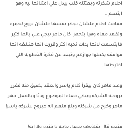
احلام شكرته وبعتتله قلب بيدل علي امتنانها ليه وهو
ابتسم ..
فقامت احلام علشان تجهز نفسها علشان تروح لحمزه
وتقعد معاه وهيا بتجهز كان ماهر بيجي علي بالها كتير
فابتسمت لانها بدات تحبه اكتر وقررت انها هتبلغه انها
موافقه يكملوا جوازهم وتبعد عن فكرة الخطوبه اللي
اقترحتها .
وعند ماهر كان بيقرأ كلام ياسر والعقد بضيق منه فقرر
يروحله الشركه وينهي معاه الموضوع وديًا وبالفعل جهز
ماهر وخرج من شركته وبلغ منعم انه هيروح لشركه ياسر!
منعم قال بقلق:هو حصل حاجه يا فندم ولا ايه!