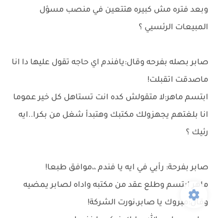
وبعد فتره مش كبيره هتتعين في منصب مسؤل
المبيعات الرئسيي ؟
صابر بصله بفرحه وقال:يافندم اي حاجه تقول عليها دا انا
ماصدقت اتقبلت!
ابتسم ماهر:لا متقولش كده انت تستاهل كل خير عموما
انا بلغتهم يجهزولك مكتبك وهتبدأ شغل من بكرا..ايه
رئيك ؟
صابر بفرحة: رأيي في ايه يا فندم ،،موافق طبعا!
ماهر ابتسم وطلع عقد من مكتبه واداه لصابر يمضيه
وقال:مبروك يا صابر،نورت الشركة!