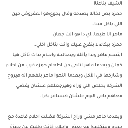
الشيف بتاعنا!
حمزه بص لخاله بصدمه وقال بجوع:هو المفروض مين
اللي ياكل فينا..
ماهر:انا طبعا..اي دا هو انت جعان!
حمزه ببكاء:لا بتفرج عليك وانت بتاكل اكلي..
ابتسم ماهر وبدا يأكله ويصالحه واحلام بدات تاكل هيا
كمان وبعدما ماهر انتهي من اطعام حمزه قرب من احلام
وشاركها في الأكل وبعدما انتهوا ماهر بلغهم انه هيروح
الشركه يخلص اللي وراه وهيرجعلهم علشان يقضي
معاهم باقي اليوم علشان هيسافر بكرا.
وبعدما ماهر مشي وراح الشركة فضلت احلام قاعدة مع
حمزه وبيتكلموا مع بعض واحلام كانت طلبت من حمزة