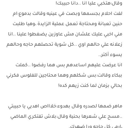
وقال:هتخبي عليا انا ..دانا حبيبك!
لفت احلام بجسمها وبصت في عينيه وقالت بدموع:ام
حنين تعبانة ومحتاجة تعمل عملية الزايدة ،وهيا طلبت
مني اخبي عليك علشان مش عاوزين يضغطوا علينا ..انا
زعلانه علي حالهم اوي ..كل شوية تحصلهم حاجه وحالهم
يسوء أكتر..
انا عرضت عليهم اساعدهم بس هما رفضوا ..كملت
ببكاء وقالت:بس شكلهم وهما محتاجين للفلوس فكرني
بحالي بزمان لما كنت زيهم كده!
ماهر ضمها لصدره وقال بهدوء:خلاااص اهديي يا حبيبتي
..مسح علي شعرها بحنية وقال:بلاش تفتكري الماضي
،ارمي كل حاجه ورا ضهرك.