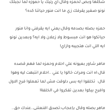
شكلها وبص لحمزه وقال:اي رئيك يا حموزه لما نجبلك
نونو صغير يقرفك زي ما انت منور حياتنا كده؟
حمزه بصله بصدمه وقال:يعني ايه يقرفني وانا منور
حياتكوا هو انت مبسوط ولا زعلان ولا ايه؟ وبعدين نونو
ايه اللي انت هتجيبه وازاي!
ماهر شاور بعيونه علي احلام وحمزه لما فهم قصده
قال:اه انت ومرات خالوا يا عني ..احلام انتبهت ليه وهوا
قال: تخلفوا ايه بس دلوقت مش لما تعملوا فرح الاول
وافرح بيكوا بعدين تفكروا في الخلفة!
ماهر بصله وقال بإعجاب:تصدق اقنعتني..عندك حق..