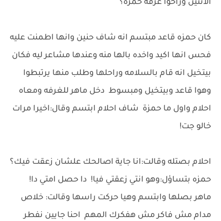
الاتنين وراحوا غرفة حمزه؟
كان حمزه قاعد مبتسم انه شاف حنين وانها اطمنت عليه
فحس انها اكيد واخده بالها منه وعندها مشاعر ليه فكان
بيتخيل انه قام بالسلامه وراحلها وطلب منها يرتبطوا
وهوا قاعد وبيتخيل ومبسوط دخل ماهر للغرفه ومعاه
احلام واول ما حمزة شاف احلام ابتسم وقال:اخيرا مرات
خالو جت!
احلام بصتله وقالت:انا جاية اصالحك علشان زعقت فيك؟
حمزه بتساؤل:وهو انتي زعقتي فيا! دا حصل امتي دا!
ماهر بصلها وابتسم وهيا حركت راسها وقالت: خلاص
مدام مش فاكر مش هفكرك المهم احنا جايين نفطر