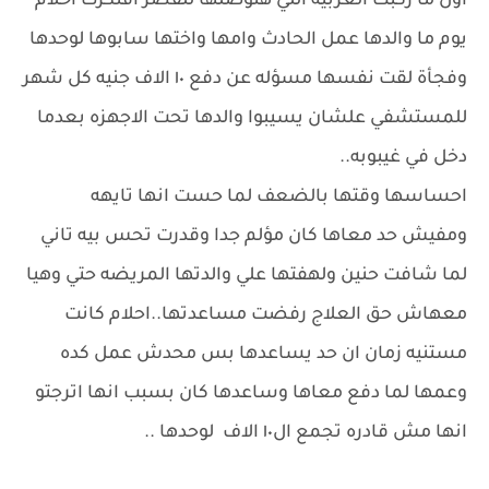
اول ما ركبت العربيه اللي هتوصلها للقصر افتكرت احلام
يوم ما والدها عمل الحادث وامها واختها سابوها لوحدها
وفجأة لقت نفسها مسؤله عن دفع ١٠ الاف جنيه كل شهر
للمستشفي علشان يسيبوا والدها تحت الاجهزه بعدما
دخل في غيبوبه..
احساسها وقتها بالضعف لما حست انها تايهه
ومفيش حد معاها كان مؤلم جدا وقدرت تحس بيه تاني
لما شافت حنين ولهفتها علي والدتها المريضه حتي وهيا
معهاش حق العلاج رفضت مساعدتها..احلام كانت
مستنيه زمان ان حد يساعدها بس محدش عمل كده
وعمها لما دفع معاها وساعدها كان بسبب انها اترجتو
انها مش قادره تجمع ال١٠ الاف لوحدها ..