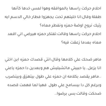
احلام حركت راسها بالموافقه وهوا لمس خدها كأنها
طفلة وقال:انا خليتهم تحت يجهزوا فطار خالي الدسم ايه
رئيك نروح اوضة حمزه ونفطر معاه؟
احلام حركت راسها وقالت:تفتكر حمزه هيرضي اني اقعد
معاه بعدما زعقت فيه؟
ماهر ضحك علي كلامها وقال:انتي قصدك حمزه ابن اختي
انا يزعل..يا حبيبتي ماتشيليش هم وبعدين دا حمزه ياعني
..ماهر يقصد بكلامه ان حمزه علي طول بيتهزق وبينضرب
وبرغم كل دا بيسامح علي طول فهيا لما فهمت قصده
ضحكت وقالت:بس برضوا..