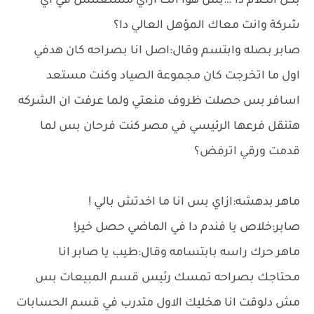
بكل الكلام دا …بس هوا انت ازاي مشتغلتش في اي
شركة وانت معاك المؤهل العالي دا؟
صابر بصله وابتسم وقال:اصل انا بصراحه كان هدفي
اول ما اتخرجت كان مجموعة الصياد وكنت مستعد
اسافر بس حصلت ظروف منعتي ولما عرفت ان الشركه
هتنقل فرعها الرئيسي في مصر كنت فرحان بس لما
قدمت ورقي اترفض؟
ماهر بدهشه:ازاي بس انا ما اخدتش بالي !
صابر:خلاص يا فندم دا في الماضي حصل خير!
ماهر حرك راسه بابتسامه وقال:طيب يا صابر انا
محتاجك بصراحه تمسك رئيس قسم المبيعات بس
مش دلوقت انا هخليك الاول متدرب في قسم الحسابات