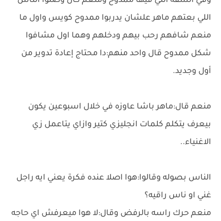
وفي الشقة اللي فيها ممدوح ومنعم كان وصلوا الناس
اللي بعتهم ماهر علشان يدربوا ممدوح كويس واول ما
منعم شافهم رحب بيهم ودخلهم وهما اول مشافوا
شكل ممدوح قال واحد منهم:دا محتاج إعادة تدوير من
أول وجديد.
منعم قال:ماهر باشا عاوزه في خلال اسبوعين يكون
بيعرف يتكلم كلمات انجليزي كتير وازاي يتاعمل زي
الاغنياء..
الناس بصوله وقالوا:هوا اصلا عنده فكرة يعني ايه راجل
غني او ناس راقيه؟
منعم حرك راسه بالرفض وقال:لا هوا ميعرفش اي حاجه