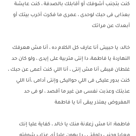
كنت بتجنب أشوفك أو أقابلك بالصدفة ، كنت عايشة
بعذابى فى حبك لوحدى ، عمرى ما فكرت أخرب بيتك أو
أبعدك عن مراتك
خالد: يا حبيبتى أنا عارف كل الكلام ده ، أنا مش هعرفك
النهاردة يا فاطمة، دا إنتى متربية على إيدى ، ولو كان حد
غلطان فيبقى أنا مش إنتى ، أنا اللي كنت أعمى عن حبك ،
كنت بدور عليكى فى اللي حواليكى وإنتى أدامى ،أنا اللي
عذبتك وعذبت نفسى من غير ما أقصد ، لو فى حد
المفروض يعتذر يبقى أنا يا فاطمة
فاطمة: انا مش زعلانة منك يا خالد ، كفاية عليا إنك
معايا وجنبى دلوقتى ، دا يهون عليا أى عذاب شوفته