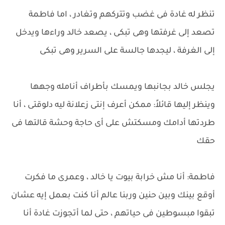
تنظر له غادة فى غضب وتتركهم وتغادر ، اما فاطمة
تصعد إلى غرفتها وهى تبكى ، يصعد خالد وراءها ويدخل
إلى الغرفة ، ليجدها جالسة على السرير وهى تبكى
يجلس خالد بجانبها ويمسك بأطراف أنامله وجهها
وينظر إليها قائلاً: ممكن أعرف إنتى زعلانة ليه دلوقتى ، أنا
طردتها أدامك ومسكتش على أى حاجة وحشة قالتها فى
حقك
فاطمة: أنا مش خرابة بيوت يا خالد ، وعمرى ما فكرت
أوقع بينك وبين حنين وربنا عالم أنا كنت بعمل إيه عشان
تبقوا مبسوطين فى حياتهم ، حتى لما أتجوزت غادة أنا