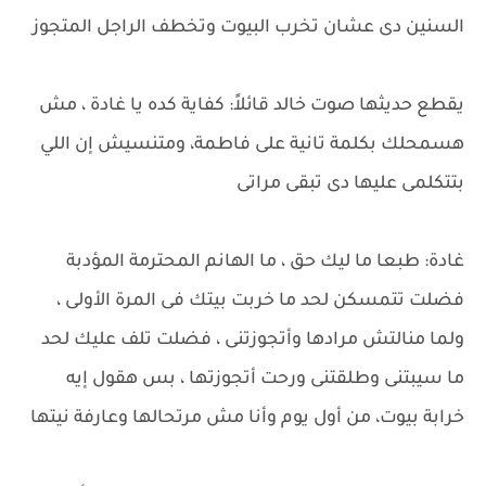
السنين دى عشان تخرب البيوت وتخطف الراجل المتجوز
يقطع حديثها صوت خالد قائلاً: كفاية كده يا غادة ، مش
هسمحلك بكلمة تانية على فاطمة، ومتنسيش إن اللي
بتتكلمى عليها دى تبقى مراتى
غادة: طبعا ما ليك حق ، ما الهانم المحترمة المؤدبة
فضلت تتمسكن لحد ما خربت بيتك فى المرة الأولى ،
ولما منالتش مرادها وأتجوزتنى ، فضلت تلف عليك لحد
ما سيبتنى وطلقتنى ورحت أتجوزتها ، بس هقول إيه
خرابة بيوت، من أول يوم وأنا مش مرتحالها وعارفة نيتها