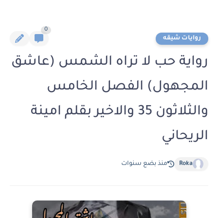
0
روايات شيقه
رواية حب لا تراه الشمس (عاشق
المجهول) الفصل الخامس
والثلاثون 35 والاخير بقلم امينة
الريحاني
Roka
منذ بضع سنوات