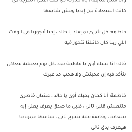
وأنا مش شايفه ، ياه للدرجة دى كنت أعمى ، للدرجة دى
كانت السعادة بين إيديا ومش شايفها
فاطمة: كل شيء بميعاد يا خالد ، إحنا أتجوزنا فى الوقت
اللي ربنا كان كاتبلنا نتجوز فيه
خالد: انا بحبك أوى يا فاطمة بجد ،كل يوم بعيشه معاكى
بتأكد فيه إن محبتش ولا هحب حد غيرك
فاطمة: أنا كمان بحبك أوى يا خالد ، عشان خاطرى
متتعبش قلبى تانى ، قلبى ما صدق يعرف يعنى إيه
سعادة ، وخايفة عليه ينجرح تانى ، ساعتها عمره ما
هيعرف يدق تانى