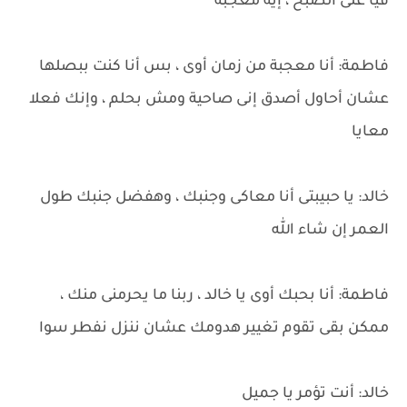
فيا على الصبح ، إيه معجبة
فاطمة: أنا معجبة من زمان أوى ، بس أنا كنت ببصلها
عشان أحاول أصدق إنى صاحية ومش بحلم ، وإنك فعلا
معايا
خالد: يا حبيبتى أنا معاكى وجنبك ، وهفضل جنبك طول
العمر إن شاء الله
فاطمة: أنا بحبك أوى يا خالد ، ربنا ما يحرمنى منك ،
ممكن بقى تقوم تغيير هدومك عشان ننزل نفطر سوا
خالد: أنت تؤمر يا جميل