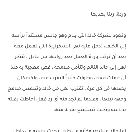
وردة: ربنا يهديها
ونعود لشركة خالد التى ينام وهو جالس مستنداً برأسه
إلى الخلف، تدخل عليه نهى السكرتيرة التى تعمل معه
بعد أن تركت وردة العمل بعد زواجها من عادل ، تنظر
نهى إلى خالد النائم وتتأمل ملامحه ، فهى معجبة به منذ
أن عملت معه ، وحاولت كثيراً التقرب منه ، ولكنه كان
يصدها فى كل مرة ، تقترب نهى من خالد وتتلمس ملامح
وجهه بيدها ، وعندما لم تجد منه أى رد فعل أحاطت رقبته
بذلاعيه وظلت تستمتع بقربه منها
اما خالد فيشعر وكأنه فى حلم ، يحدث نفسه فى داخل