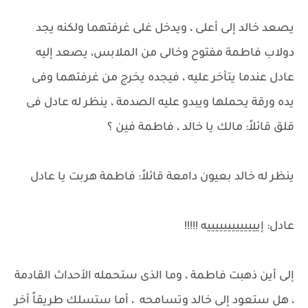
يصعد خالد إلى أعلى ، ويدخل غلى غرفتهما ولكنه يجد
دولاب فاطمة مفتوح وخالى من الملابس، يصعد إليه
عادل عندما يتأخر عليه ، فيجده يخرج من غرفتهما وفى
يده ورقة يحملها ويبدو عليه الصدمة ، ينظر له عادل فى
قلق قائلاً: مالك يا خالد ، فاطمة فين ؟
ينظر له خالد بعيون دامعة قائلاً: فاطمة هربت يا عادل
عادل: إيييييييييييييه !!!!!
إلى أين ذهبت فاطمة ، وما الذى ستحمله الأحداث القادمة
، هل ستعود إلى خالد وتسامحه ، أما ستسلك طريقاً أخر