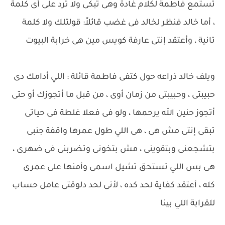
تستمع فاطمة لكلام غادة وهى تبكى ولا ترد على أى كلمة
، أما خالد فنظر لخالد فى غضب قائلاً: قولتلك ولا كلمة
تانية ، وأعتقد إنتى عارفة كويس مين هى خرابة البيوت
ويلف خالد ذراعه حول كتفى فاطمة قائلة : اللي أدامك دى
حبيبتى ، وحبيبتى من زمان أوى ، من قبل ما أتجوزك أو حتى
أتجوز حنين الله يرحمها ، ولو فى فعلا غلطة فى حياتى
تبقى إنتى مش هى ، هى اللي طول عمرها واقفة جنبى
بتشجعنى وبتقوينى ، مش بتخونى وتضربنى فى ضهرى ،
هى بس اللي تستحق تشيل اسمى وأمنها على عمرى
كله ، أعتقد كفاية لحد كده ، لأنى لحد دلوقتى عامل حساب
للقرابة اللي بينا