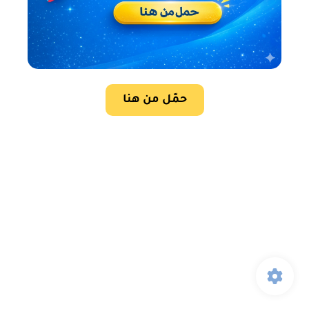
حمّل من هنا