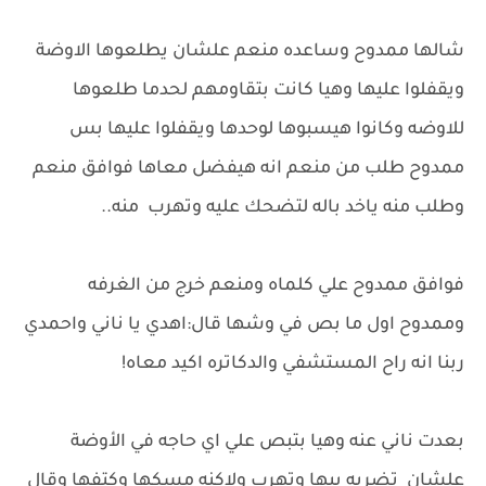
شالها ممدوح وساعده منعم علشان يطلعوها الاوضة
ويقفلوا عليها وهيا كانت بتقاومهم لحدما طلعوها
للاوضه وكانوا هيسبوها لوحدها ويقفلوا عليها بس
ممدوح طلب من منعم انه هيفضل معاها فوافق منعم
وطلب منه ياخد باله لتضحك عليه وتهرب منه..
فوافق ممدوح علي كلماه ومنعم خرج من الغرفه
وممدوح اول ما بص في وشها قال:اهدي يا ناني واحمدي
ربنا انه راح المستشفي والدكاتره اكيد معاه!
بعدت ناني عنه وهيا بتبص علي اي حاجه في الأوضة
علشان تضربه بيها وتهرب ولاكنه مسكها وكتفها وقال