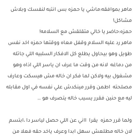
ماهر بموافقه:ماشي يا حمزه بس انتبه لنفسك وبلاش
مشاكل!
حمزه:حاضر يا خالي متقلقش مع السلامه!
ماهر رد عليه السلام وقفل معاه ووقتها حمزه اخد نفس
طويل وهو بيحاول يطلع كل الافكار السلبيه اللي جاتله
من دماغه لانه من وقت ما عرف ان ياسر اللي اذاه وهو
مشغول بيه ولاكن لما فكر ان خاله مش هيسكت وعارف
مصلحته اطمن وقرر مينكدش علي نفسه في اول مقابله
ليه مع حنين فقرر يسيب خاله يتصرف هو …
ولما قرر حمزه يقرا ااني عن اللي حصل لياسر دا ،ابتسم
لان خاله مطلعش سهل ابدا وعرف ياخد حقه فعلا من