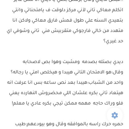
..فبص لديدي وقال برفض:بصي يا ديدي انا مش عايز
اتكلم معاكي تاني لآني مركز دلوقت ف يامتحناتي وانتي
بتعيدي السنه علي طول فمش فارق معاكي ولاكن انا
متهدد من خالي فارجوكي متقربيش مني تاني وشوفي اي
حد غيري؟
ديدي بصتله بصدمه ومشيت وهوا بص لاصحابه
وقال:هو الامتحان التاني هيبدا و هيخلص امتي يا رجاله؟
واحد من الشباب:هيبدا بعد نص ساعه بس انا عرفت انه
هيتعاد تاني بكره علشان اللي محضروش النهارده يعني
فلو وراك حاجه مهمه ممكن تيجي بكره عادي يا معلم!
حمزه حرك راسه بالموافقه وقال وهو بيودعهم:طيب