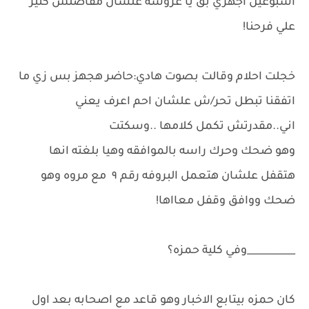
اسبوعين اجهزي بق يا عروسه علشان مفاضلش كتير
علي فرحنا!
خجلت احلام وقالت بصوت هادي:حاضر هجهز بس زي ما
اتفقنا تبطل تحر/ش علشان احم اعرف يعني
اني..مقدرتش تكمل كلامها ..وسكتت
وهو ضحك وحرك راسه بالموافقه وهيا بلغته انها
هتقفل علشان هتعمل البروفه رقم ٩ مع مروه وهو
ضحك ووافق وقفل معااها!
__________وفي كلية حمزه؟
كان حمزه بيتابع الاخبار وهو قاعد مع اصحابه بعد اول