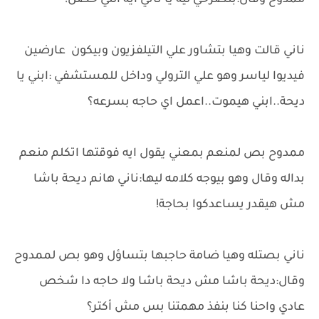
ممدوح وقال:بتصرخي ليه يا ناني ايه اللي حصل!
ناني قالت وهيا بتشاور علي التيلفزيون وبيكون عارضين
فيديوا لياسر وهو علي الترولي وداخل للمستشفي :ابني يا
ديحة..ابني هيموت..اعمل اي حاجه بسرعه؟
ممدوح بص لمنعم بمعني يقول ايه فوقتها اتكلم منعم
بداله وقال وهو بيوجه كلامه ليها:ناني هانم ديحة باشا
مش هيقدر يساعدكوا بحاجة!
ناني بصتله وهيا ضامة حاجبها بتساؤل وهو بص لممدوح
وقال:ديحة باشا مش ديحة باشا ولا حاجه دا شخص
عادي واحنا كنا بنفذ مهمتنا بس مش أكتر؟