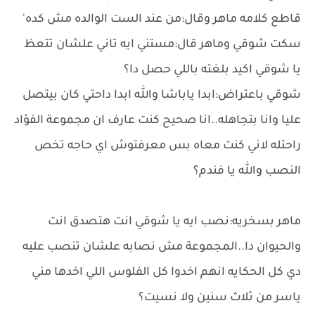
قاطع كلامه ماهر وقال:من عند الست الوالده مش كده'
سكت شوقي وماهر قال:مستني ايه تاني علشان تتعظ
يا شوقي اكيد بلغته باللي حصل دا؟
شوقي باعتراض:ابدا ياباشا والله ابدا داحتي كان بيتصل
عليا وانا بتجاهله..انا صحيح كنت عارف ان مجموعة الفؤاد
راحتله لاني كنت معاه بس معرفتوش اي حاجه تخص
النصب والله يا فندم؟
ماهر بسخريه:نصب ايه يا شوقي انت هتصدق انت
والحيوان دا..المجموعة مش نصابه علشان تنصب عليه
دي كل الحكايه انهم اخدوا كل الفلوس اللي اخدها مني
ياسر من ثلاث سنين ولا نسيت؟