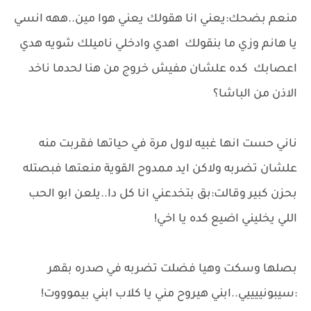
منعم بضحك:يعني انا هقولك يعني هوا مين..ههه انسي
يا هانم وزي ما بنقولك اهدي وادخلي ناميلك شويه هدي
اعصابك كده علشان مفيش خروج من هنا لحدما ناخد
الاذن من الباشا؟
ناني حست انها غبيه لاول مرة في حياتها فقربت منه
علشان تضربه ولاكن ايد ممدوح القوية منعتها فبصتله
بحزن كبير وقالت:بق بتخدعني انا كل دا..يلعن ابو الحب
اللي يخليني اضيع كده يا اخي!
بصلها وسكت وهيا فضلت تضربه في صدره بقهر
:سيبونييييي..ابني هيروح مني يا كلاب ابني بيموووت!