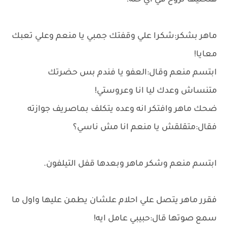
هنخليها تروح في اي حته!
ماهر بشكر:شكرا علي وقفتك جمبي يا منعم وعلي تعبك
معايا!
ابتسم منعم وقال:العفو يا فندم بس حضرتك
متنساش وعدك ليا انا وعروستي!
ضحك ماهر وافتكر انه وعده يتكلف بماصريف جوازته
فقال:متقلقش يا منعم انا مش ناسي؟
ابتسم منعم وشكر ماهر وبعدها قفل التيلفون.
فقرر ماهر يتصل علي احلام علشان يطمن عليها واول ما
سمع صوتها قال:حبيبي عامل ايه!