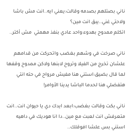
ناني بصتلهم بصدمه وقالت:يعني ايه..انت مش باشا
ولاحتي غني..يبق انت مين؟
اتكلم ممدوح بهدوء:واحد عادي بنفذ مهمتي مش أكتر..
ناني صرخت في وشهم بغضب واتحركت من قدامهم
علشان تخرج من الفيلا وتروح لابنها ولاكن ممدوح وقفها
لما قال بضيق:استني هنا مفيش مرواح في حته انتي
هتفضلي هنا لحدما الباشا يدينا الأوامر!
ناني بكت وقالت بغضب:ابعد ايدك دي يا حيوان انت..انت
متعرفش انت لعبت مع مين..دا انا هوديك في داهيه
استني بس علشا افوقلك..