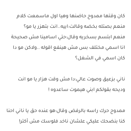
كان وقتها ممدوح حاضنها وهيا اول ماسمعت كلام
منعم بصتله بخضه وقالت:اييه..انت بتهزر يا مو؟
منعم ابتسم بسخريه وقال:حتي اسامينا مش صحيحة
انا اسمي مختلف بس مش هينفع اقوله ..ولاكن مو دا
كان اسمي في الشغل؟
ناني بزعيق وصوت عالي:دا مش وقت هزار يا مو انت
وديحه بقولكم ابني هيموت ساعدوه !
ممدوح حرك راسه بالرفض وقال:هو عنده حق يا ناني احنا
كنا بنضحك عليكي علشان ناخد فلوسك مش أكتر!