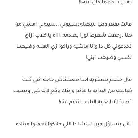
يعني دا مهما كان ابنها!
قالت بقهر وهيا بتبصله :سيبوني ..سيبوني امشي من
هنا..رجعت شعرها لورا بصدمه::اااه يا كلاب ازاي
تخدعوني كل دا وانا ماشيه وراكوا زي الهبله وضيعت
نفسي وضيعت ابني!
قال منعم بسخريه:احنا معملناش حاجه انتي كنت
ضايعه من البدايه يا هانم وابنك وقع لانه غبي وبسبب
تصرفاته الغبيه الباشا انتقم منه!
ناني بتساؤل:مين الباشا دا اللي خلاكوا تعملوا فيناده!