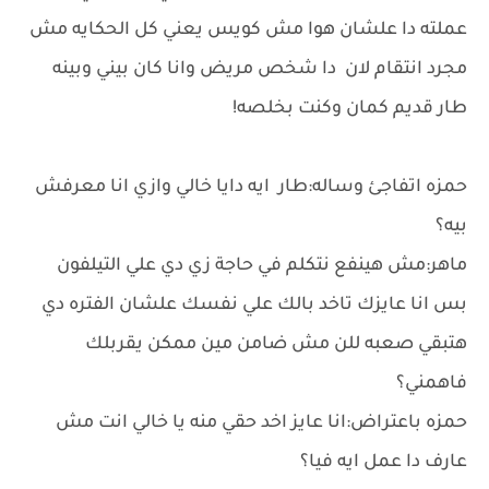
عملته دا علشان هوا مش كويس يعني كل الحكايه مش
مجرد انتقام لان دا شخص مريض وانا كان بيني وبينه
طار قديم كمان وكنت بخلصه!
حمزه اتفاجئ وساله:طار ايه دايا خالي وازي انا معرفش
بيه؟
ماهر:مش هينفع نتكلم في حاجة زي دي علي التيلفون
بس انا عايزك تاخد بالك علي نفسك علشان الفتره دي
هتبقي صعبه للن مش ضامن مين ممكن يقربلك
فاهمني؟
حمزه باعتراض:انا عايز اخد حقي منه يا خالي انت مش
عارف دا عمل ايه فيا؟