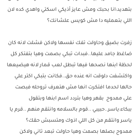
بتهديد:انا بحبك ومش عايز أذيكي اسكتي واهدي كده لان
اللي بتعمليه دا مش كويس علشانك؟
زفرت بضيق وحاولت تفك نفسها ولاكن فشلت لانه كان
ضاغط جامد عليها..فبدات تبكي بصمت وهيا بتفتكر كل
لحظة ابنها نصحها فيها تبطل لعب قمار لانه هيضيعها
واكتشفت دلوقت انه عنده حق..فكانت بتبكي اكتر علي
حالها لحدما افتكرت انها مش هتعرف تروحله فبصت
علي ممدوح بقهر وهيا بتردد اسم ابنها وبتقول
ببكاء:ياسر..حبيبي ..قوم بالسلامه وانتقم منهم ..قرم يا
ياسر وانتقم من كل اللي اذوك ومتسبش حقك؟
ممدوح بصلها بصمت وهيا حاولت تبعد تاني ولاكن