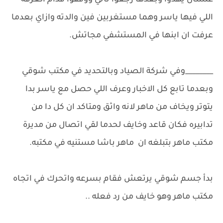
علشان يهدوا وبعدها رجعوا تاني ووقفوا قدام الغرفه
اللي فيها ياسر وهما مستغربين فين والدته وازاي بعدما
عرفت ان ابنها في المستشفي مجاتش.
________وفي شركة الصياد وبالتحديد في مكتب شوقي
وبعدما تابع كل الاخبار وعرف اللي حصل مع ياسر بدا
يتوتر ويخاف من ماهر لانه واثق ومتاكد ان كل دا من
تدابيره فكان قاعد وخايف لحدما لقي اتصال من مديرة
مكتب ماهر بتبلغه ان ماهر باشا مستنيه في مكتبه.
بدأ جسم شوقي يرتعش فقام بسرعه واتحرك في اتجاه
مكتب ماهر وهو خايف من رد فعله ..