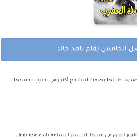
 الخامس بقلم ناهد خالد
 لصدره نظر لها بصمت لتتشجع أكثر وهي تقترب بجسدها
 القلق في عينيها, ليبتسم ابتسامة باردة وهو يقول: