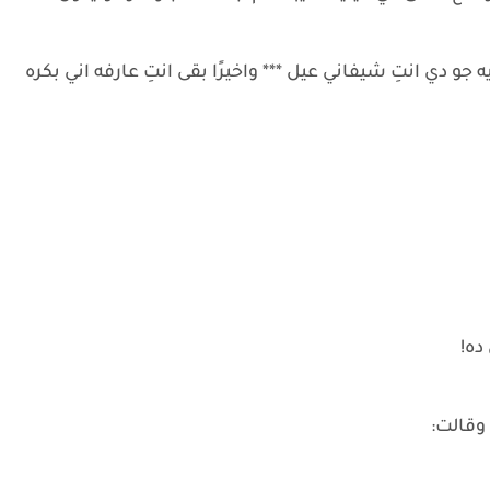
ه جو دي انتِ شيفاني عيل *** واخيرًا بقى انتِ عارفه اني بكره
ده!
وقالت: