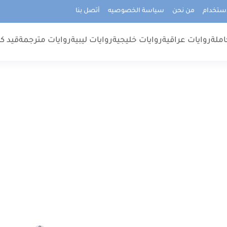
استخدام
من نحن
سياسة الخصوصيه
أتصل بنا
املة
روايات عراقية
روايات خليجية
روايات ليبية
روايات مترجمة
قيد كت