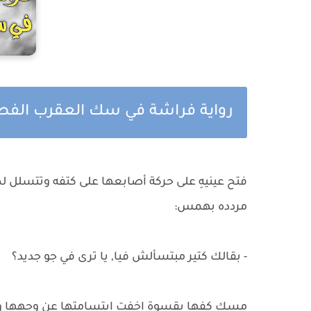
رواية فراشة في سك العقرب الفصل
فتح عينيهِ على حركة أصابعها على كتفه وتتسلل
مردده بهمس:
- بقالك كتير مبتسألش فيا, يا ترى في جو جديد؟
مسك كفها بقسوة اخفت ابتسامتها عن وجهها ولمع