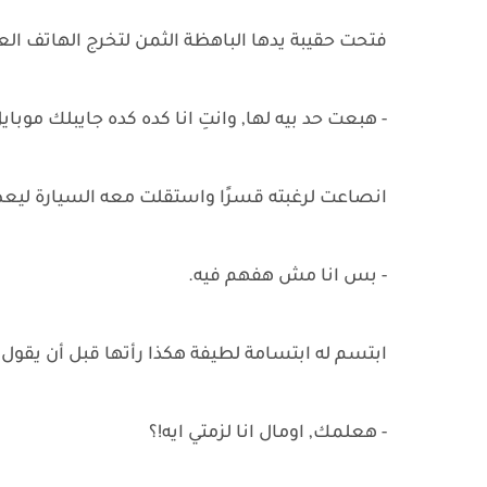
فتحت حقيبة يدها الباهظة الثمن لتخرج الهاتف الع
- هبعت حد بيه لها, وانتِ انا كده كده جايبلك موبا
انصاعت لرغبته قسرًا واستقلت معه السيارة ليعطي
- بس انا مش هفهم فيه.
ابتسم له ابتسامة لطيفة هكذا رأتها قبل أن يقول ب
- هعلمك, اومال انا لزمتي ايه!؟