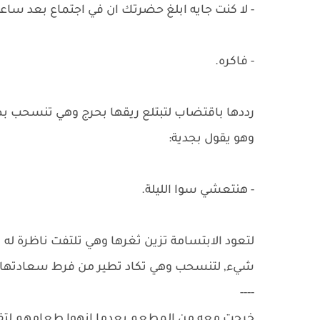
- لا كنت جايه ابلغ حضرتك ان في اجتماع بعد ساع
- فاكره.
رددها باقتضاب لتبتلع ريقها بحرج وهي تنسحب ب
وهو يقول بجدية:
- هنتعشي سوا الليلة.
لتعود الابتسامة تزين ثغرها وهي تلتفت ناظرة له 
شيء, لتنسحب وهي تكاد تطير من فرط سعادتها 
----
خرجت معه من المطعم بعدما انهوا طعامهم لتقف